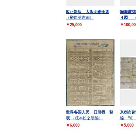
改正新版 大阪明細全図
籌海叢誌
（榊原英吉編）
４図
￥25,000
￥100,00
世界各国人民一日所得一覧
京都市街
表
（榎本松之助編）
編・刊）
￥6,000
￥5,000