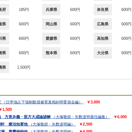
阪府
185円
兵庫県
600円
奈良県
600円
根県
600円
岡山県
600円
広島県
600円
川県
600円
愛媛県
600円
高知県
600円
崎県
600円
熊本県
600円
大分県
600円
縄県
1,500円
査
（日帝強占下強制動員被害真相糾明委員会編）
￥3,000
￥1,500
抱 方意弁義・医方大成論諺解
（大塚敬節・矢数道明責任編集）
￥6,000
棗軒 療治知要他
（大塚敬節・矢数道明編）
￥2,500
青洲 青嚢秘録他
（大塚敬節・矢数道明編）
￥4,000