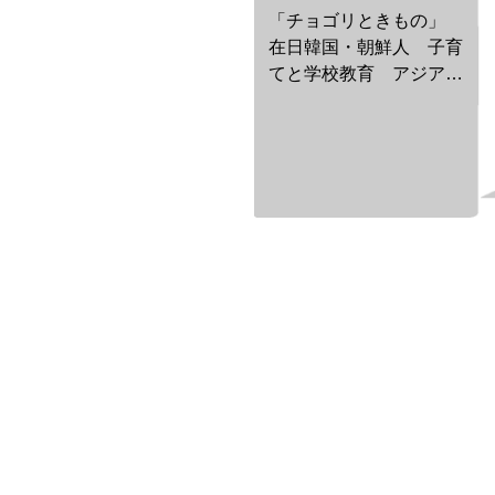
「チョゴリときもの」
在日韓国・朝鮮人 子育
てと学校教育 アジアの
風文庫１５