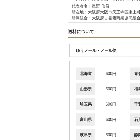
代表者名：星野 信昌
所在地：大阪府大阪市天王寺区東上町
所属組合：大阪府古書籍商業協同組
送料について
ゆうメール・メール便
北海道
600円
青
山形県
600円
福
埼玉県
600円
千
富山県
600円
石
岐阜県
600円
静