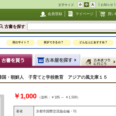
お知らせ
文字サイズ
会員登録
マイページ
買い
古書を探す
韓国・朝鮮人 子育てと学校教育 アジアの風文庫１５
￥1,000
（送料：￥185 ～ ￥1,500）
著者
京都市国際交流協会編・刊