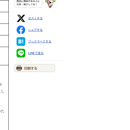
ポストする
シェアする
ブックマークする
LINEで送る
ト
たし
円、
いた