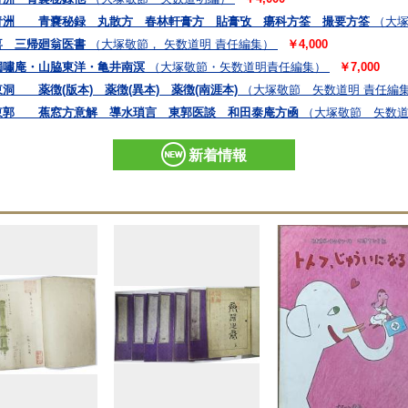
青洲 青嚢秘録 丸散方 春林軒膏方 貼膏攷 瘍科方筌 撮要方筌
（大塚
喜 三帰廻翁医書
（大塚敬節， 矢数道明 責任編集）
￥4,000
獨嘯庵・山脇東洋・亀井南溟
（大塚敬節・矢数道明責任編集）
￥7,000
 薬徴(版本) 薬徴(異本) 薬徴(南涯本)
（大塚敬節 矢数道明 責任編
東郭 蕉窓方意解 導水瑣言 東郭医談 和田泰庵方凾
（大塚敬節 矢数道
新着情報