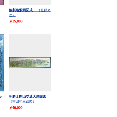
銅製迦烱熕図式
（笠原光
睦）
￥35,000
e
朝鮮金剛山交通大鳥瞰図
（吉田初三郎図）
￥40,000