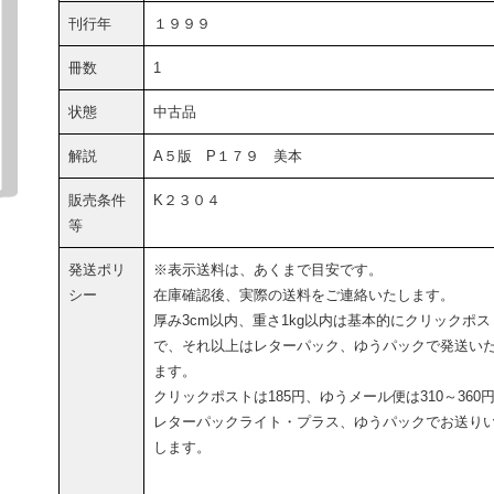
刊行年
１９９９
冊数
1
状態
中古品
解説
A５版 P１７９ 美本
販売条件
K２３０４
等
発送ポリ
※表示送料は、あくまで目安です。
シー
在庫確認後、実際の送料をご連絡いたします。
厚み3cm以内、重さ1kg以内は基本的にクリックポス
で、それ以上はレターパック、ゆうパックで発送い
ます。
クリックポストは185円、ゆうメール便は310～360
レターパックライト・プラス、ゆうパックでお送り
します。