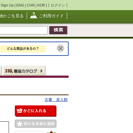
Sign Up [
ENG
|
CHN
|
KOR
]
ログイン
物かごを見る
ご利用ガイド
古書 楽人館