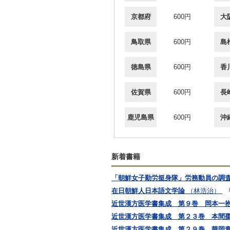
京都府
600円
大
鳥取県
600円
島
徳島県
600円
香
佐賀県
600円
長
鹿児島県
600円
沖
新着書籍
「朝鮮女子勤労挺身隊」労務動員の調
在日朝鮮人日本語文学論
（林浩治）
近世漢方医学書集成 第９巻 岡本一
近世漢方医学書集成 第２３巻 本間
近世漢方医学書集成 第２９巻 華岡