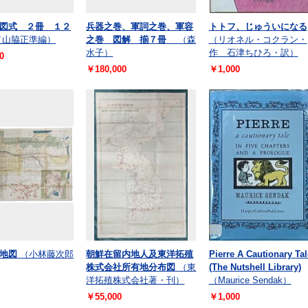
図式 ２冊 １２
兵器之巻、軍詞之巻、軍容
トトフ、じゅういになる
（山脇正準編）
之巻 図解 揃７冊
（森
（リオネル・コクラン・
水子）
作 石津ちひろ・訳）
0
￥180,000
￥1,000
地図
（小林藤次郎
朝鮮在留内地人及東洋拓殖
Pierre A Cautionary Tal
株式会社所有地分布図
（東
(The Nutshell Library)
洋拓殖株式会社著・刊）
（Maurice Sendak）
￥55,000
￥1,000