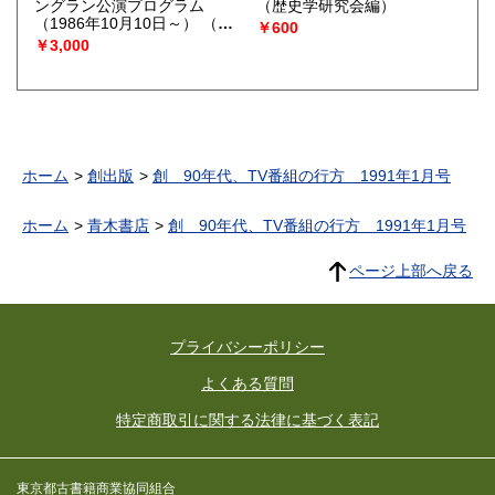
ングラン公演プログラム
（歴史学研究会編）
（1986年10月10日～）
（文/
￥600
吉田直哉・安倍寧・安東伸
￥3,000
介・野村喬）
ホーム
創出版
創 90年代、TV番組の行方 1991年1月号
ホーム
青木書店
創 90年代、TV番組の行方 1991年1月号
ページ上部へ戻る
プライバシーポリシー
よくある質問
特定商取引に関する法律に基づく表記
東京都古書籍商業協同組合