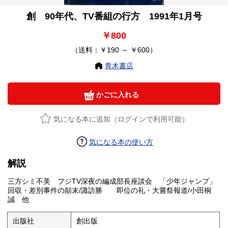
創 90年代、TV番組の行方 1991年1月号
￥800
（送料：￥190 ～ ￥600）
青木書店
かごに入れる
気になる本に追加（ログインで利用可能）
気になる本の使い方
解説
三方シミ不美 フジTV深夜の編成部長座談会 「少年ジャンプ」
回収・差別事件の顛末/諏訪勝 即位の礼・大嘗祭報道/小田桐
誠 他
出版社
創出版