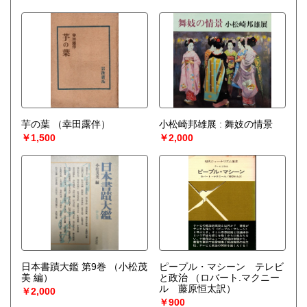
芋の葉
（幸田露伴）
小松崎邦雄展 : 舞妓の情景
￥1,500
￥2,000
日本書蹟大鑑 第9巻
（小松茂
ピープル・マシーン テレビ
美 編）
と政治
（ロバート.マクニー
ル 藤原恒太訳）
￥2,000
￥900