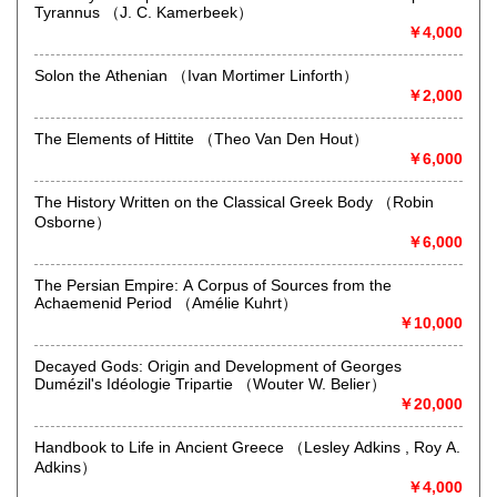
Tyrannus （J. C. Kamerbeek）
定休日：店舗は雨天休業及び「不定休」です。店舗での日時
￥4,000
指定受取は出来かねます。
Solon the Athenian （Ivan Mortimer Linforth）
書籍の買取について
￥2,000
-
The Elements of Hittite （Theo Van Den Hout）
￥6,000
取り扱い分野
哲学宗教、歴史、社会科学、自然科学、美術工芸、国語国
The History Written on the Classical Greek Body （Robin
文、外国文学、近代文献、趣味、サブカルチャー
Osborne）
￥6,000
The Persian Empire: A Corpus of Sources from the
Achaemenid Period （Amélie Kuhrt）
￥10,000
Decayed Gods: Origin and Development of Georges
Dumézil's Idéologie Tripartie （Wouter W. Belier）
￥20,000
Handbook to Life in Ancient Greece （Lesley Adkins , Roy A.
Adkins）
￥4,000