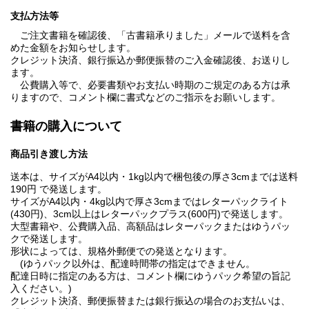
支払方法等
ご注文書籍を確認後、「古書籍承りました」メールで送料を含
めた金額をお知らせします。
クレジット決済、銀行振込か郵便振替のご入金確認後、お送りし
ます。
公費購入等で、必要書類やお支払い時期のご規定のある方は承
りますので、コメント欄に書式などのご指示をお願いします。
書籍の購入について
商品引き渡し方法
送本は、サイズがA4以内・1kg以内で梱包後の厚さ3cmまでは送料
190円 で発送します。
サイズがA4以内・4kg以内で厚さ3cmまではレターパックライト
(430円)、3cm以上はレターパックプラス(600円)で発送します。
大型書籍や、公費購入品、高額品はレターパックまたはゆうパッ
クで発送します。
形状によっては、規格外郵便での発送となります。
(ゆうパック以外は、配達時間帯の指定はできません。
配達日時に指定のある方は、コメント欄にゆうパック希望の旨記
入ください。)
クレジット決済、郵便振替または銀行振込の場合のお支払いは、