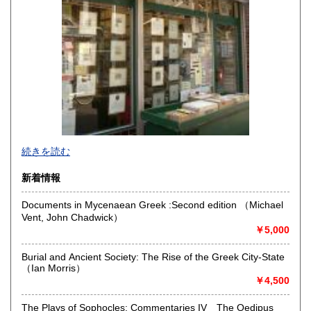
続きを読む
新着情報
Documents in Mycenaean Greek :Second edition （Michael
Vent, John Chadwick）
東京下町で七十四年、一冊一冊を大切にお届けします。幅広
￥5,000
い分野で日々更新中。ホームページにもお立ち寄りくださ
い。
Burial and Ancient Society: The Rise of the Greek City-State
https://aokishoten.sakura.ne.jp/
（Ian Morris）
￥4,500
沿線名：京成線
最寄駅：堀切菖蒲園駅徒歩約1分
The Plays of Sophocles: Commentaries IV The Oedipus
営業時間：12:00〜17:00