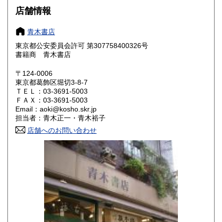
大阪府
兵庫県
600円
600円
店舗情報
奈良県
和歌山県
600円
600円
青木書店
東京都公安委員会許可 第307758400326号
鳥取県
島根県
600円
600円
書籍商 青木書店
岡山県
広島県
600円
600円
〒124-0006
東京都葛飾区堀切3-8-7
ＴＥＬ：03-3691-5003
山口県
徳島県
600円
600円
ＦＡＸ：03-3691-5003
Email：aoki@kosho.skr.jp
香川県
愛媛県
600円
600円
担当者：青木正一・青木裕子
店舗へのお問い合わせ
高知県
福岡県
600円
600円
佐賀県
長崎県
600円
600円
熊本県
大分県
600円
600円
宮崎県
鹿児島県
600円
600円
沖縄県
600円