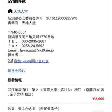
店舗情報
奈良県
和歌山県
185円
185円
天地人堂
新潟県公安委員会許可 第461190002279号
鳥取県
島根県
185円
185円
書籍商 天地人堂
岡山県
広島県
185円
185円
〒940-0884
新潟県長岡市亀貝町1770番地
ＴＥＬ：080-2035-2687
山口県
徳島県
185円
185円
ＦＡＸ：0258-24-5692
Email：fp-niigata@nct9.ne.jp
香川県
愛媛県
185円
185円
担当者：-
店舗へのお問い合わせ
高知県
福岡県
185円
185円
-
続きを読む
佐賀県
長崎県
185円
185円
沿線名：上越新幹線
新着情報
最寄駅：長岡駅
熊本県
大分県
185円
185円
営業時間：午前10時から午後5時
武江年表 第1・第２ ＜東洋文庫 ; 第116＞ 増訂 （斎藤月岑 著
定休日：不定休
; 金子光晴 校訂）
宮崎県
鹿児島県
185円
185円
￥2,000
書籍の買取について
沖縄県
185円
新潟県内にて出張積極的に買取を行っています。査定及び出
歌集 藍ふかき皿 （西尾亜希子）