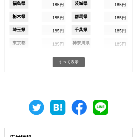
福島県
茨城県
185円
185円
栃木県
群馬県
185円
185円
埼玉県
千葉県
185円
185円
東京都
神奈川県
185円
185円
新潟県
富山県
185円
185円
すべて表示
石川県
福井県
185円
185円
山梨県
長野県
185円
185円
岐阜県
静岡県
185円
185円
愛知県
三重県
185円
185円
滋賀県
京都府
185円
185円
大阪府
兵庫県
185円
185円