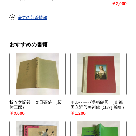
￥2,000
全ての新着情報
おすすめの書籍
折々之記録 春日蒼茫
（籔
ボルゲーゼ美術館展
（京都
佐三郎）
国立近代美術館 [ほか] 編集）
￥3,000
￥1,200