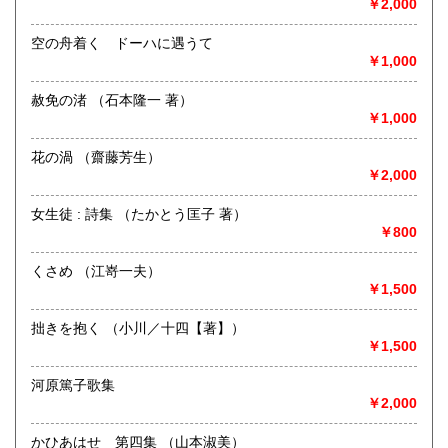
張料は無料です。20冊以上であればお伺いいたします。ご連
￥2,000
絡願います。
空の舟着く ドーハに遇うて
￥1,000
取り扱い分野
歴史、社会科学、自然科学、サブカルチャー、古書一般（そ
赦免の渚 （石本隆一 著）
の他）
￥1,000
花の渦 （齋藤芳生）
￥2,000
女生徒 : 詩集 （たかとう匡子 著）
￥800
くさめ （江嵜一夫）
￥1,500
拙きを抱く （小川／十四【著】）
￥1,500
河原篤子歌集
￥2,000
かひあはせ 第四集 （山本淑美）