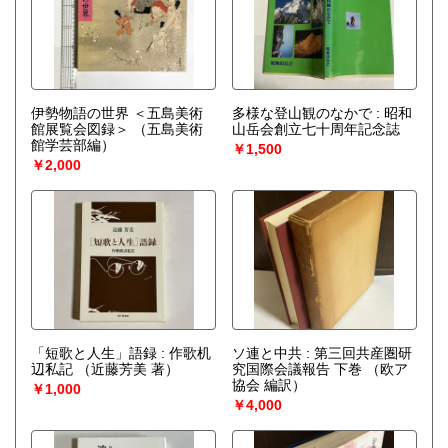
伊勢物語の世界 ＜五島美術
多様な登山観のなかで : 昭和
館展覧会図録＞
（五島美術
山岳会創立七十周年記念誌
館学芸部編）
￥1,500
￥2,000
「短歌と人生」語録 : 作歌机
ソ連と中共 : 第三回共産圏研
辺私記
（近藤芳美 著）
究国際会議報告 下巻
（欧ア
協会 編訳）
￥1,000
￥4,000