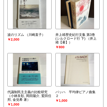
波のリズム
（川崎直子）
井上靖歴史紀行文集 第3巻
(シルクロード行 下)
（井上
￥2,000
靖【著】）
￥800
代議制民主主義の比較研究
バッハ 平均律ピアノ曲集
（小林良彰, 岡田陽介, 鷲田任
２
邦, 金兌希 著）
￥1,000
￥1,000