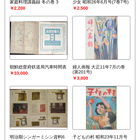
家庭料理講義録 冬の巻 3
少女 昭和26年6月号(7巻7号)
￥2,200
￥2,500
朝鮮総督府鉄道局汽車時間表
婦人画報 大正11年7月の巻
(第201号)
￥33,000
￥3,000
明治期シンガーミシン資料6
子どもの村 昭和23年11月号