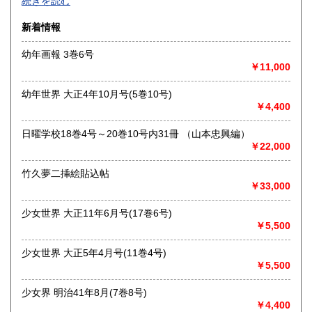
続きを読む
佐賀県
長崎県
250円
250円
沿線名：-
新着情報
最寄駅：-
熊本県
大分県
250円
250円
営業時間：-
幼年画報 3巻6号
定休日：-
￥11,000
宮崎県
鹿児島県
250円
250円
書籍の買取について
幼年世界 大正4年10月号(5巻10号)
沖縄県
250円
￥4,400
戦前の料理、婦人もの、絵本、児童書などに加え、各種雑
誌、絵葉書、
チラシなど紙モノ資料、特に高く買い取らせていただきま
日曜学校18巻4号～20巻10号内31冊 （山本忠興編）
す。
￥22,000
出張買取も承ります。お気軽にお問合せください。
竹久夢二挿絵貼込帖
￥33,000
取り扱い分野
-
少女世界 大正11年6月号(17巻6号)
戦前雑誌、料理、絵本、チラシ、観光案内、絵葉書、商品ラ
￥5,500
ベル、紙モノ全般
少女世界 大正5年4月号(11巻4号)
￥5,500
少女界 明治41年8月(7巻8号)
￥4,400