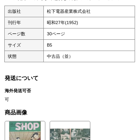
出版社
松下電器産業株式会社
刊行年
昭和27年(1952)
ページ数
30ページ
サイズ
B5
状態
中古品（並）
発送について
海外発送可否
可
商品画像