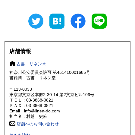
岐阜県
静岡県
250円
250円
愛知県
三重県
250円
250円
滋賀県
京都府
250円
250円
大阪府
兵庫県
250円
250円
店舗情報
奈良県
和歌山県
250円
250円
古書 リネン堂
神奈川公安委員会許可 第451410001685号
鳥取県
島根県
250円
250円
書籍商 古書 リネン堂
岡山県
広島県
250円
250円
〒113-0033
東京都文京区本郷2‐30-14 第2文京ビル106号
ＴＥＬ：03-3868-0821
山口県
徳島県
250円
250円
ＦＡＸ：03-3868-0821
Email：info@linen-do.com
香川県
愛媛県
250円
250円
担当者：村越 史麻
店舗へのお問い合わせ
高知県
福岡県
250円
250円
「日本の古本屋」専用在庫です。