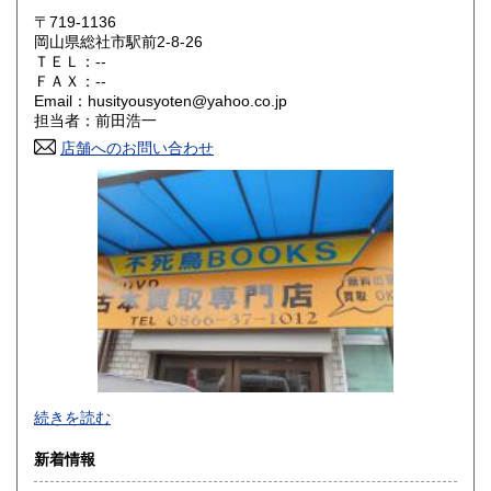
〒719-1136
大阪府
兵庫県
300円
300円
岡山県総社市駅前2-8-26
ＴＥＬ：--
奈良県
和歌山県
ＦＡＸ：--
300円
300円
Email：husityousyoten@yahoo.co.jp
担当者：前田浩一
鳥取県
島根県
300円
300円
店舗へのお問い合わせ
岡山県
広島県
300円
300円
山口県
徳島県
300円
300円
香川県
愛媛県
300円
300円
高知県
福岡県
300円
300円
佐賀県
長崎県
300円
300円
不死鳥BOOKSでは、書籍だけでなくCD、DVD、レコード、
熊本県
大分県
300円
300円
続きを読む
ゲーム、おもちゃ、骨董品まであらゆるものの買い取りがで
きます。店主が、日本全国買取にお伺いいたします。お気軽
宮崎県
鹿児島県
新着情報
300円
300円
にお問い合わせください。出張費は、無料です。