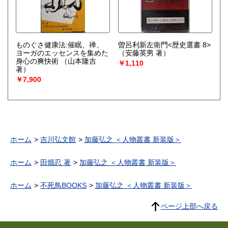
ものぐさ健康法:催眠、禅、
曽呂利新左衛門<歴史選書 8>
ヨーガのエッセンスを集めた
（安藤英男 著）
身心の爽快術
（山本隆吉
￥1,110
著）
￥7,900
ホーム
吉川弘文館
加藤弘之 ＜人物叢書 新装版＞
ホーム
田畑忍 著
加藤弘之 ＜人物叢書 新装版＞
ホーム
不死鳥BOOKS
加藤弘之 ＜人物叢書 新装版＞
ページ上部へ戻る