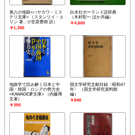
第八の地獄<ハヤカワ・ミス
白水社ポーランド語辞典
テリ文庫>
（スタンリイ・エ
（木村彰一 ほか共編）
リン 著 ; 小笠原豊樹 訳）
￥4,600
￥1,390
地政学で読み解く日本と中
国文学研究文献目録〈昭和47
国・韓国・ロシアの勢力史
年〉
（国文学研究資料館
<KAWADE夢文庫>
（内藤博
編）
文著）
￥840
￥390