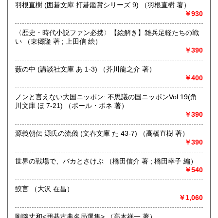
羽根直樹 (囲碁文庫 打碁鑑賞シリーズ 9) （羽根直樹 著）
沖縄県
300円
沿線名：伯備線・桃太郎線(吉備線)
￥930
最寄駅：総社駅
営業時間：9時から17時
〈歴史・時代小説ファン必携〉【絵解き】雑兵足軽たちの戦
定休日：年中無休
い （東郷隆 著 ; 上田信 絵）
￥390
書籍の買取について
不死鳥BOOKSでは、書籍だけでなくCD、DVD、レコード、
藪の中 (講談社文庫 あ 1-3) （芥川龍之介 著）
ゲーム、おもちゃ、骨董品まであらゆるものの買い取りがで
￥400
きます。店主が、日本全国買取にお伺いいたします。お気軽
にお問い合わせください。出張費は、無料です。
ノンと言えない大国ニッポン: 不思議の国ニッポンVol.19(角
川文庫 ほ 7-21) （ポール・ボネ 著）
￥390
取り扱い分野
哲学宗教、歴史、社会科学、自然科学、美術工芸、趣味、外
源義朝伝 源氏の流儀 (文春文庫 た 43-7) （高橋直樹 著）
国書、サブカルチャー、古書一般（その他）
￥390
オールジャンル
世界の戦場で、バカとさけぶ （橋田信介 著 ; 橋田幸子 編）
￥540
鮫言 （大沢 在昌）
￥1,060
剛腕丈和<囲碁古典名局選集> （高木祥一 著）