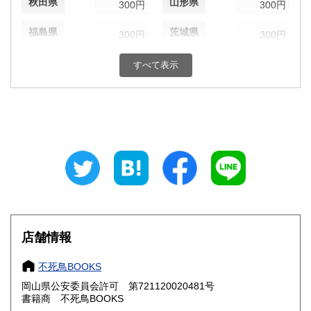
秋田県
山形県
300円
300円
福島県
茨城県
300円
300円
栃木県
群馬県
300円
300円
すべて表示
埼玉県
千葉県
300円
300円
東京都
神奈川県
300円
300円
新潟県
富山県
300円
300円
石川県
福井県
300円
300円
山梨県
長野県
300円
300円
店舗情報
岐阜県
静岡県
300円
300円
不死鳥BOOKS
愛知県
三重県
300円
300円
岡山県公安委員会許可 第721120020481号
書籍商 不死鳥BOOKS
滋賀県
京都府
300円
300円