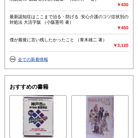
￥430
最新認知症はここまで治る・防げる :安心介護のコツ症状別の
対処法 大活字版 （小阪憲司 著）
￥450
僕が最後に言い残したかったこと （青木雄二 著）
￥3,120
全ての新着情報
おすすめの書籍