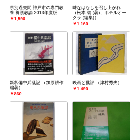
県別過去問 神戸市の専門教
味なはなしを召し上がれ
養 養護教諭 2013年度版
（松本 碧 (著)、ホテルオー
クラ (編集)）
￥1,590
￥1,160
新釈備中兵乱記
（加原耕作
映画と批評
（津村秀夫）
編著）
￥1,490
￥860