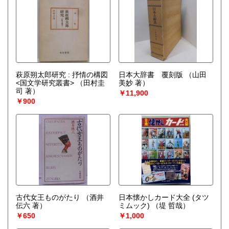
萩原朔太郎研究 : 抒情の構図
日本大辞書 覆刻版
（山田
<国文学研究叢書>
（田村圭
美妙 著）
司 著）
￥11,900
￥900
古代女王ものがたり
（酒井
日本懐かしカード大全 (タツ
伝六 著）
ミムック)
（堤 哲哉）
￥650
￥1,000