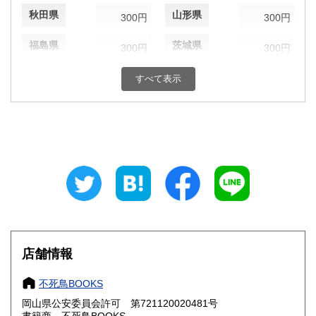
秋田県
山形県
300円
300円
福島県
茨城県
300円
300円
栃木県
群馬県
300円
300円
すべて表示
埼玉県
千葉県
300円
300円
東京都
神奈川県
300円
300円
新潟県
富山県
300円
300円
石川県
福井県
300円
300円
山梨県
長野県
300円
300円
店舗情報
岐阜県
静岡県
300円
300円
不死鳥BOOKS
愛知県
三重県
300円
300円
岡山県公安委員会許可 第721120020481号