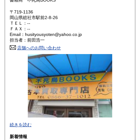
書籍商 不死鳥BOOKS
滋賀県
京都府
300円
300円
〒719-1136
大阪府
兵庫県
300円
300円
岡山県総社市駅前2-8-26
ＴＥＬ：--
奈良県
和歌山県
ＦＡＸ：--
300円
300円
Email：husityousyoten@yahoo.co.jp
担当者：前田浩一
鳥取県
島根県
300円
300円
店舗へのお問い合わせ
岡山県
広島県
300円
300円
山口県
徳島県
300円
300円
香川県
愛媛県
300円
300円
高知県
福岡県
300円
300円
佐賀県
長崎県
300円
300円
不死鳥BOOKSでは、書籍だけでなくCD、DVD、レコード、
熊本県
大分県
300円
300円
続きを読む
ゲーム、おもちゃ、骨董品まであらゆるものの買い取りがで
きます。店主が、日本全国買取にお伺いいたします。お気軽
宮崎県
鹿児島県
新着情報
300円
300円
にお問い合わせください。出張費は、無料です。