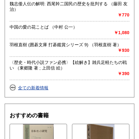
魏志倭人伝の解明: 西尾幹二国民の歴史を批判する （藤田 友
治）
￥770
中国の愛の花ことば （中村 公一）
￥1,080
羽根直樹 (囲碁文庫 打碁鑑賞シリーズ 9) （羽根直樹 著）
￥930
〈歴史・時代小説ファン必携〉【絵解き】雑兵足軽たちの戦
い （東郷隆 著 ; 上田信 絵）
￥390
全ての新着情報
おすすめの書籍