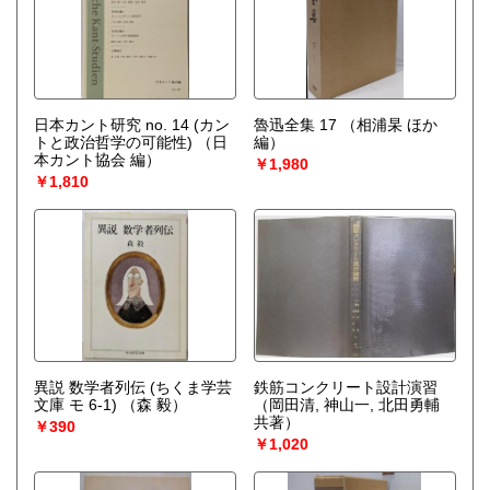
日本カント研究 no. 14 (カン
魯迅全集 17
（相浦杲 ほか
トと政治哲学の可能性)
（日
編）
本カント協会 編）
￥1,980
￥1,810
異説 数学者列伝 (ちくま学芸
鉄筋コンクリート設計演習
文庫 モ 6-1)
（森 毅）
（岡田清, 神山一, 北田勇輔
共著）
￥390
￥1,020