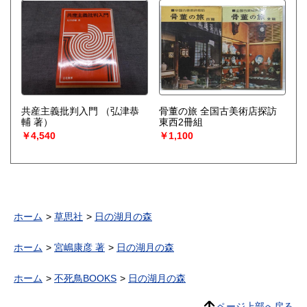
共産主義批判入門
（弘津恭
骨董の旅 全国古美術店探訪
輔 著）
東西2冊組
￥4,540
￥1,100
ホーム
草思社
日の湖月の森
ホーム
宮嶋康彦 著
日の湖月の森
ホーム
不死鳥BOOKS
日の湖月の森
ページ上部へ戻る