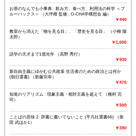
お茶のなんでも小事典 : 飲み方、食べ方、利用法の科学 ＜ブ
沖縄県
300円
沿線名：伯備線・桃太郎線(吉備線)
ルーバックス＞ （大坪檀 監修 ; O-CHA学構想会 編）
最寄駅：総社駅
￥440
営業時間：9時から17時
定休日：年中無休
教室から消えた「物を見る目」、「歴史を見る目」 （小柳 陽
太郎）
書籍の買取について
￥1,000
不死鳥BOOKSでは、書籍だけでなくCD、DVD、レコード、
ゲーム、おもちゃ、骨董品まであらゆるものの買い取りがで
語学の天才まで1億光年 （高野 秀行）
きます。店主が、日本全国買取にお伺いいたします。お気軽
￥930
にお問い合わせください。出張費は、無料です。
新自由主義にゆがむ公共政策 生活者のための政治とは何か
(朝日選書) （新藤宗幸）
取り扱い分野
￥470
哲学宗教、歴史、社会科学、自然科学、美術工芸、趣味、外
国書、サブカルチャー、古書一般（その他）
知覚のリアリズム : 現象主義・相対主義を超えて （種村 完
オールジャンル
司）
￥500
ことばの意味 2: 辞書に書いてないこと (平凡社選書66) （柴
田 武ほか1）
￥390