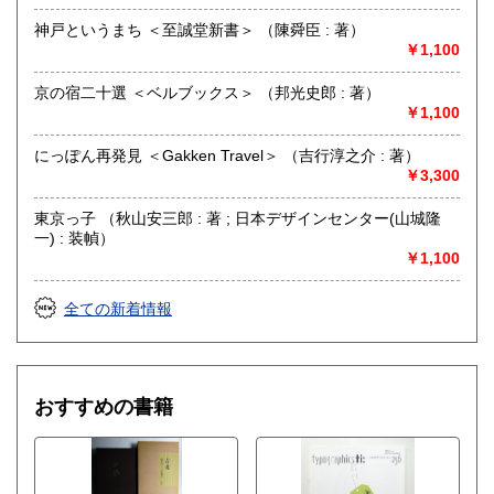
神戸というまち ＜至誠堂新書＞ （陳舜臣 : 著）
￥1,100
京の宿二十選 ＜ベルブックス＞ （邦光史郎 : 著）
￥1,100
にっぽん再発見 ＜Gakken Travel＞ （吉行淳之介 : 著）
￥3,300
東京っ子 （秋山安三郎 : 著 ; 日本デザインセンター(山城隆
一) : 装幀）
￥1,100
全ての新着情報
おすすめの書籍