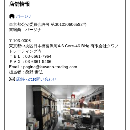
店舗情報
大阪府
兵庫県
185円
185円
パージナ
奈良県
和歌山県
185円
185円
東京都公安委員会許可 第301030606592号
書籍商 パージナ
鳥取県
島根県
185円
185円
〒103-0006
岡山県
広島県
185円
185円
東京都中央区日本橋富沢町4-6 Core-46 Bldg.有限会社クワノ
トレーディング内
山口県
徳島県
ＴＥＬ：03-6661-7964
185円
185円
ＦＡＸ：03-6661-9466
Email：pagina@kuwano-trading.com
香川県
愛媛県
185円
185円
担当者：桑野 素弘
店舗へのお問い合わせ
高知県
福岡県
185円
185円
佐賀県
長崎県
185円
185円
熊本県
大分県
185円
185円
宮崎県
鹿児島県
185円
185円