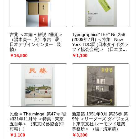
吉兆 ＜本編 + 解説 2冊組＞
Typographics"TEE" No.256
（湯木貞一, 入江泰吉 : 著 ;
(2009年7月) ＜特集 : New
日本デザインセンター : 装
York TDC展 (日本タイポグラ
幀）
フィ協会会報)＞
（日本タイ
ポグラフィ協会）
￥16,500
￥1,100
民藝 = The mingei 第47号 昭
新建築 1951年9月 第26巻 第
和31年11月号 ＜特集 : 東京
9号 ＜リーダーズ ダイジェス
五百年＞
（東京民藝協会(中
ト東京支社 レーモンド建築
村精））
事務所＞
（編 : 清家清）
￥1,100
￥3,300