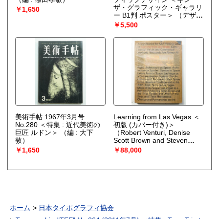
ザ・グラフィック・ギャラリ
￥1,650
ー B1判 ポスター＞
（デザイ
ン : 和田誠）
￥5,500
美術手帖 1967年3月号
Learning from Las Vegas ＜
No.280 ＜特集 : 近代美術の
初版 (カバー付き)＞
巨匠 ルドン＞
（編 : 大下
（Robert Venturi, Denise
敦）
Scott Brown and Steven
Izenour）
￥1,650
￥88,000
ホーム
日本タイポグラフィ協会