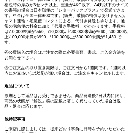
梱包時の厚みが3センチ以上、重量が4KG以下、A4判以下のサイズ
の書籍の場合は日本郵便の『レターパックプラス』で発送できま
す。料金は全国一律\600です。(紛失、破損の補償はありません)。
ヤマト運輸・宅急便コレクトによる、代引き発送も承ります。通
常の宅急便の料金に加え「代引き手数料」がかかります。手数料
は\10,000未満が\550、\10,000以上\30,000未満が\660、\30,000以
上\100,000未満が\990、\100,000以上\300,000未満が\1,430 で
す。
④公費購入の場合はご注文の際に必要書類、書式、ご入金方法を
お知らせ下さい。
⑤ご注文品の取り置き期限は、ご注文日から1週間です。1週間以
内にお支払い(ご決済)が無い場合は、ご注文をキャンセルします。
返品について
原則として返品はお受けできません。商品発送後7日以内に限り、
商品の状態が『解説』欄の記載と著しく異なっていた場合は返
品・返金に応じます。
他特記事項
ご来店に際しましては、従来どおり事前に日時を予約いただいた