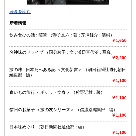
沖縄県
185円
グラフィックデザイン、イラストレーション、タイポグラフ
続きを読む
ィ、プロダクトデザイン、インテリア、建築、広告、写真に
関する資料を扱っています。買取りも積極的に行っておりま
新着情報
すので、出張・宅配買取ともに、お気軽にご連絡ください。
飲み食ひの話 : 随筆 （獅子文六 : 著 ; 芹澤銈介 : 装幀）
沿線名：東京メトロ日比谷線
￥1,650
最寄駅：人形町
営業時間：平日 午前10時～午後7時
名神味のドライブ （国分綾子 : 文 ; 浜辺喜代治 : 写真）
定休日：土曜日・日曜日・祝日
￥2,200
書籍の買取について
旅の味 : 日本たべある記 ＜文化新書＞ （朝日新聞社週刊朝日
書籍、雑誌の買取り強化中です。グラフィックデザイン、イ
編集部 : 編）
ラストレーション、タイポグラフィ、プロダクトデザイン、
￥1,100
インテリア、建築、広告、写真、美術関係の蔵書の処分をお
考えの際にはメール、電話、ファックスでご連絡下さい。誠
食いもの旅行 ＜ポケット文春＞ （狩野近雄 : 著）
実にお見積り致します。
￥1,100
取り扱い分野
信州のお菓子 ＜旅の友シリーズ＞ （信濃路編集部 : 編）
￥1,100
美術工芸、外国書、サブカルチャー
グラフィックデザイン、イラストレーション、プロダクトデ
日本味めぐり （朝日新聞社通信部 : 編）
ザイン、建築、インテリアデザイン、美術、工芸、広告、写
￥1,100
真、印刷(タイポグラフィー)