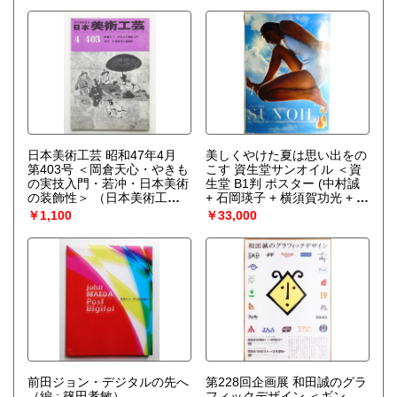
日本美術工芸 昭和47年4月
美しくやけた夏は思い出をの
第403号 ＜岡倉天心・やきも
こす 資生堂サンオイル ＜資
の実技入門・若冲・日本美術
生堂 B1判 ポスター (中村誠
の装飾性＞
（日本美術工芸
+ 石岡瑛子 + 横須賀功光 + 犬
社(土岐国彦) : 編）
山達四郎)＞
（AD : 中村誠 ;
￥1,100
￥33,000
D : 石岡瑛子 ; P : 横須賀功光
; C : 犬山達四郎）
前田ジョン・デジタルの先へ
第228回企画展 和田誠のグラ
（編 : 篠田孝敏）
フィックデザイン ＜ギン