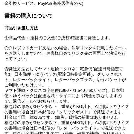
金引換サービス、PayPal(海外居住者のみ)
書籍の購入について
商品引き渡し方法
①商品代金 + 送料のご入金(ご決裁)確認後に発送します。
②クレジットカード支払いの場合、決済リンクを記載したメール
をお送りしますので、お客様自身でリンク先の画面上で決済を行
って下さい。
③発送方法としてヤマト運輸・クロネコ宅急便(配達日時指定可
能)、日本郵便・ゆうパック(配達日時指定可能)、クリックポス
ト、レターパックライト、レターパックプラス、ゆうパケットが
ご利用いただけます。
ヤマト運輸・クロネコ宅急便(\880～\1,540 : 60サイズ)、日本郵
便・ゆうパックは配達地域・サイズにより料金が異なりますの
で、返信メールでお知らせします。
梱包時の厚みが3センチ以下、重量が1KG以下、A4判以下のサイズ
の書籍の場合は日本郵便の『クリックポスト』で発送できます。
料金は全国一律\185です。(紛失、破損の補償はありません)。
梱包時の厚みが3センチ以下、重量が4KG以下、A4判以下のサイズ
の書籍の場合は日本郵便の『レターパックライト』で発送できま
す。料金は全国一律\430です。(紛失、破損の補償はありません)。