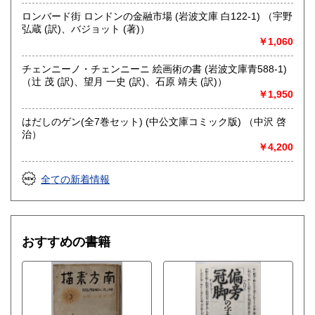
ロンバード街 ロンドンの金融市場 (岩波文庫 白122-1) （宇野
弘蔵 (訳)、バジョット (著)）
￥1,060
チェンニーノ・チェンニーニ 絵画術の書 (岩波文庫青588-1)
（辻 茂 (訳)、望月 一史 (訳)、石原 靖夫 (訳)）
￥1,950
はだしのゲン(全7巻セット) (中公文庫コミック版) （中沢 啓
治）
￥4,200
全ての新着情報
おすすめの書籍