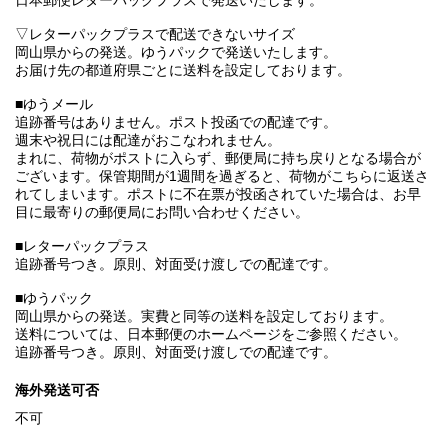
日本郵便レターパックプラスで発送いたします。
▽レターパックプラスで配送できないサイズ
岡山県からの発送。ゆうパックで発送いたします。
お届け先の都道府県ごとに送料を設定しております。
■ゆうメール
追跡番号はありません。ポスト投函での配達です。
週末や祝日には配達がおこなわれません。
まれに、荷物がポストに入らず、郵便局に持ち戻りとなる場合が
ございます。保管期間が1週間を過ぎると、荷物がこちらに返送さ
れてしまいます。ポストに不在票が投函されていた場合は、お早
目に最寄りの郵便局にお問い合わせください。
■レターパックプラス
追跡番号つき。原則、対面受け渡しでの配達です。
■ゆうパック
岡山県からの発送。実費と同等の送料を設定しております。
送料については、日本郵便のホームページをご参照ください。
追跡番号つき。原則、対面受け渡しでの配達です。
海外発送可否
不可