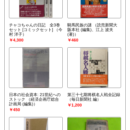
チャコちゃんの日記 全3巻
騎馬民族の謎
（読売新聞大
セット [コミックセット]
（今
阪本社 (編集)、江上 波夫
村 洋子）
(著)）
￥4,300
￥460
日本の社会資本: 21世紀への
第三十七期将棋名人戦全記録
ストック
（経済企画庁総合
（毎日新聞社 編）
計画局 (編集)）
￥1,200
￥450