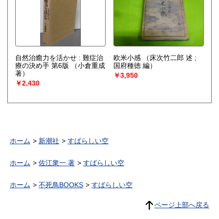
自然治癒力を活かせ : 難症治
欧米小感
（床次竹二郎 述 ;
療の決め手 第6版
（小倉重成
国府種徳 編）
著）
￥3,950
￥2,430
ホーム
新潮社
すばらしい空
ホーム
佐江衆一 著
すばらしい空
ホーム
不死鳥BOOKS
すばらしい空
ページ上部へ戻る