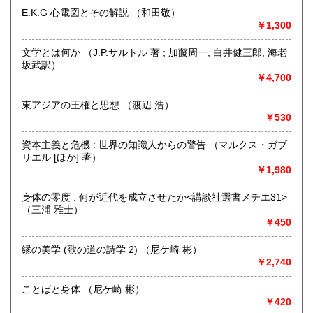
E.K.G 心電図とその解説 （和田敬）
沖縄県
300円
沿線名：伯備線・桃太郎線(吉備線)
￥1,300
最寄駅：総社駅
営業時間：9時から17時
文学とは何か （J.P.サルトル 著 ; 加藤周一, 白井健三郎, 海老
定休日：年中無休
坂武訳）
￥4,700
書籍の買取について
不死鳥BOOKSでは、書籍だけでなくCD、DVD、レコード、
東アジアの王権と思想 （渡辺 浩）
ゲーム、おもちゃ、骨董品まであらゆるものの買い取りがで
￥530
きます。店主が、日本全国買取にお伺いいたします。お気軽
にお問い合わせください。出張費は、無料です。
資本主義と危機 : 世界の知識人からの警告 （マルクス・ガブ
リエル [ほか] 著）
￥1,980
取り扱い分野
哲学宗教、歴史、社会科学、自然科学、美術工芸、趣味、外
身体の零度 : 何が近代を成立させたか<講談社選書メチエ31>
国書、サブカルチャー、古書一般（その他）
（三浦 雅士）
オールジャンル
￥450
縁の美学 (歌の道の詩学 2) （尼ケ崎 彬）
￥2,740
ことばと身体 （尼ケ崎 彬）
￥420