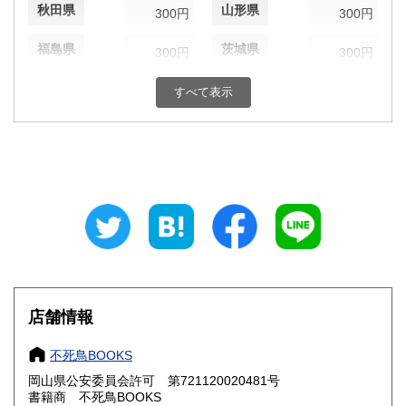
秋田県
山形県
300円
300円
福島県
茨城県
300円
300円
栃木県
群馬県
300円
300円
すべて表示
埼玉県
千葉県
300円
300円
東京都
神奈川県
300円
300円
新潟県
富山県
300円
300円
石川県
福井県
300円
300円
山梨県
長野県
300円
300円
店舗情報
岐阜県
静岡県
300円
300円
不死鳥BOOKS
愛知県
三重県
300円
300円
岡山県公安委員会許可 第721120020481号
書籍商 不死鳥BOOKS
滋賀県
京都府
300円
300円