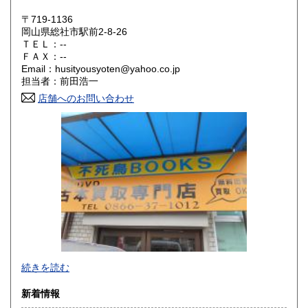
〒719-1136
大阪府
兵庫県
300円
300円
岡山県総社市駅前2-8-26
ＴＥＬ：--
奈良県
和歌山県
ＦＡＸ：--
300円
300円
Email：husityousyoten@yahoo.co.jp
担当者：前田浩一
鳥取県
島根県
300円
300円
店舗へのお問い合わせ
岡山県
広島県
300円
300円
山口県
徳島県
300円
300円
香川県
愛媛県
300円
300円
高知県
福岡県
300円
300円
佐賀県
長崎県
300円
300円
不死鳥BOOKSでは、書籍だけでなくCD、DVD、レコード、
熊本県
大分県
300円
300円
続きを読む
ゲーム、おもちゃ、骨董品まであらゆるものの買い取りがで
きます。店主が、日本全国買取にお伺いいたします。お気軽
宮崎県
鹿児島県
新着情報
300円
300円
にお問い合わせください。出張費は、無料です。