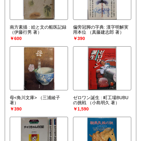
南方素描 : 絵と文の船医記録
偏旁冠脚の字典: 漢字明解実
（伊藤行男 著）
用本位
（真藤建志郎 著）
￥600
￥390
母<角川文庫>
（三浦綾子
ゼロワン誕生 : 町工場BUBU
著）
の挑戦
（小島明久 著）
￥390
￥1,590