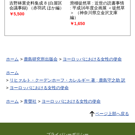
吉野林業史料集成 8 (白屋区
滑稽徒然草 : 近世の読書事情
会議事録)
（赤羽武 ほか編）
: 平成16年度企画展 ＜徒然草
＞
（神奈川県立金沢文庫
￥5,500
編）
￥1,650
ホーム
鹿島研究所出版会
ヨーロッパにおける女性の使命
ホーム
リヒァルト・クーデンホーフ・カレルギー 著 ; 鹿島守之助 訳
ヨーロッパにおける女性の使命
ホーム
青聲社
ヨーロッパにおける女性の使命
ページ上部へ戻る
プライバシーポリシー