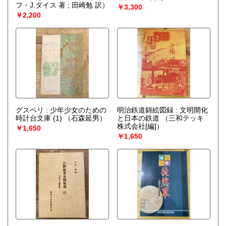
フ・J.ダイス 著 ; 田崎勉 訳）
￥3,300
￥2,200
グスベリ : 少年少女のための
明治鉄道錦絵図録 : 文明開化
時計台文庫 (1)
（石森延男）
と日本の鉄道
（三和テッキ
株式会社[編]）
￥1,650
￥1,650