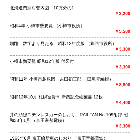
●対面での販売、お渡しはおこなっておりません●
北海道門別村管内図 10万分の1
●土・日・祝休&不定休●
￥2,200
●代引発送はおこなっておりません●
昭和4年 小樽市勢要覧 （小樽市役所）
￥5,500
●送料の事前表示が義務化されたことにより、当方の【単品ス
ピード注文(即決注文)】対象以外の商品は、「日本の古本
釧路 数字より見たる 昭和12年度版 （釧路市役所）
屋」側が自動的に設定している【300円】の送料が表示され
￥3,300
ておりますが、実際には送料を実費で頂戴いたします。未修
正の在庫に関しては随時、【単品スピード注文】への対応と
送料の入力を進めておりますので、どうぞご了承ください●
小樽市勢要覧 昭和12年版 付図付
￥3,300
●「日本の古本屋」に登録されているお客様名義とは別名義の
領収書をご希望されているお客様は、【必ず、お振込み/ご決
昭和11年 小樽市鳥観図 吉田初三郎 （田坂昇編輯）
済前にご連絡ください】。お振込後/ご決済後には、ご希望に
￥8,800
沿えないことをご了承ください(即決ご注文をお選びの際に
は、ご注文の前後にご連絡ください)●
昭和12年10月 札幌冨貴堂 新築記念絵葉書 12枚
￥4,400
●御公費でのご購入の場合にも、「日本の古本屋」からのご注
文をお願い申し上げます。なお後払いでの公費ご購入は本体
井の頭線ステンレスカーのしおり RAILFAN No.109附録 昭
価格3,000円以上からお受けいたします●
和38年1月 （京王帝都電鉄）
￥3,300
●お問い合わせはメールにて受け付けます。お名前、ご住所、
ご連絡先を記載のうえ、お問い合わせください●
1963年8月 京王線新車のしおり （京王帝都電鉄）