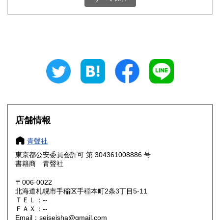
石川県
福井県
200円
200円
山梨県
長野県
200円
200円
岐阜県
静岡県
200円
200円
愛知県
三重県
200円
200円
滋賀県
京都府
200円
200円
大阪府
兵庫県
200円
200円
店舗情報
奈良県
和歌山県
200円
200円
青聲社
東京都公安委員会許可 第 304361008886 号
鳥取県
島根県
200円
200円
書籍商 青聲社
岡山県
広島県
200円
200円
〒006-0022
北海道札幌市手稲区手稲本町2条3丁目5-11
ＴＥＬ：--
山口県
徳島県
200円
200円
ＦＡＸ：--
Email：seiseisha@gmail.com