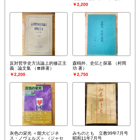
局）
￥2,200
反対哲学史方法論上的修正主
森鴎外、史伝と探墓
（村岡
義 : 論文集
（〓鋒著）
功 著）
￥2,200
￥2,750
灰色の栄光 ＜能大ビジネ
みちのとも 立教99年7月号
ス・ノヴェルズ＞
（ジャセ
昭和11年7月号