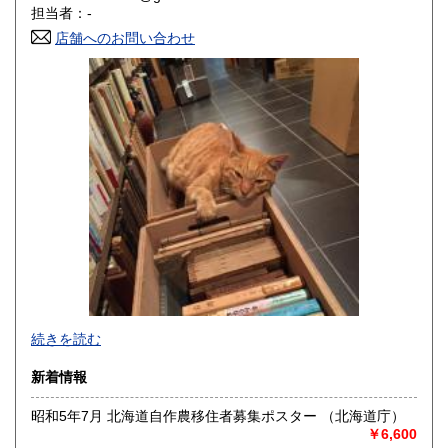
香川県
愛媛県
200円
200円
担当者：-
店舗へのお問い合わせ
高知県
福岡県
200円
200円
佐賀県
長崎県
200円
200円
熊本県
大分県
200円
200円
宮崎県
鹿児島県
200円
200円
沖縄県
200円
事務所営業です(店舗はございません)。
続きを読む
「日本の古本屋」上に登録されている書籍は、遠方の倉庫に
新着情報
て管理しており、登録住所にはございません。また電話、ハ
ガキ、FAXでのご注文、ご質問等はお受けできません。ご了
昭和5年7月 北海道自作農移住者募集ポスター （北海道庁）
承ください。
￥6,600