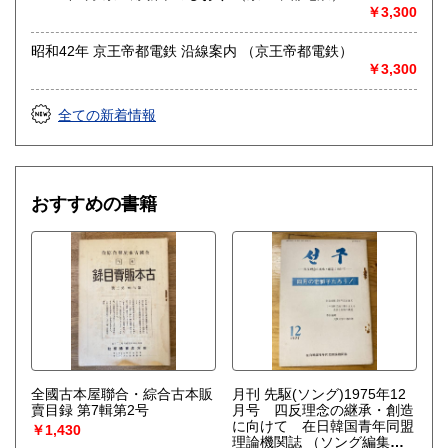
●適格請求書発行事業者登録番号T5810818777848●
￥3,300
沿線名：-
昭和42年 京王帝都電鉄 沿線案内 （京王帝都電鉄）
最寄駅：-
￥3,300
営業時間：不定
定休日：土日祝休&不定休
全ての新着情報
書籍の買取について
-
おすすめの書籍
取り扱い分野
古書一般（その他）
全國古本屋聯合・綜合古本販
月刊 先駆(ソング)1975年12
賣目録 第7輯第2号
月号 四反理念の継承・創造
に向けて 在日韓国青年同盟
￥1,430
理論機関誌
（ソング編集