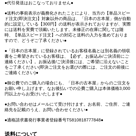
●代引発送はおこなっておりません●
●送料の事前表示が義務化されたことにより、当方の【単品スピー
ド注文(即決注文)】対象以外の商品は、「日本の古本屋」側が自動
的に設定している【300円】の送料が表示されておりますが、実際
には送料を実費で頂戴いたします。未修正の在庫に関しては随
時、【単品スピード注文】への対応と送料の入力を進めておりま
すので、どうぞご了承ください●
●「日本の古本屋」に登録されているお客様名義とは別名義の領収
書をご希望されているお客様は、【必ず、お振込み/ご決済前にご
連絡ください】。お振込後/ご決済後には、ご希望に沿えないこと
をご了承ください(即決ご注文をお選びの際には、ご注文の前後に
ご連絡ください)●
●御公費でのご購入の場合にも、「日本の古本屋」からのご注文を
お願い申し上げます。なお後払いでの公費ご購入は本体価格3,000
円以上からお受けいたします●
●お問い合わせはメールにて受け付けます。お名前、ご住所、ご連
絡先を記載のうえ、お問い合わせください●
●適格請求書発行事業者登録番号T5810818777848●
送料について