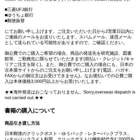
■三菱UFJ銀行
■ゆうちょ銀行
■郵便振替
にてお願い申し上げます。ご注文いただいた日から2営業日以内に
ご連絡のメールをお送りいたします。スパムメール、迷惑メール
として送られている可能性がありますので、ご確認ください。
御公費でのご購入ご希望の場合、商品の発送先を研究施設、図書
館等、ご勤務先に限らせていただきます(前払い・クレジット/キャ
リアご注文を除く)。また、御公費でのご購入の場合にも、日本の
古本屋サイトからのご注文をお願い申し上げます(電話、ハガキ、
FAXからの御注文はお受けできません)。なお後払いでの公費ご購
入は本体価格3,000円以上からお受けいたします。
★★海外発送はおこなっておりません。Sorry,overseas dispatch is
not carried out.★★
書籍の購入について
商品引き渡し方法
日本郵便のクリックポスト・ゆうパック・レターパックプラス、
レターパックライト利用。クリックポストは梱包材代含む200円を