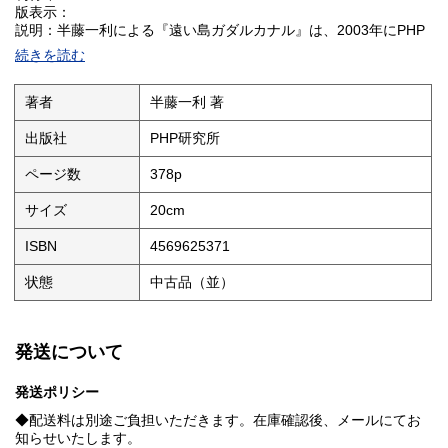
版表示：
説明：半藤一利による『遠い島ガダルカナル』は、2003年にPHP
研究所から刊行された作品で、太平洋戦争中のガダルカナル島を
続きを読む
巡る出来事に焦点を当てていると考えられます。戦史や当時の状
況に関心がある読者に向けて書かれた可能性があり、半藤一利の
著作らしく詳細な取材や資料に基づく内容が期待される一冊で
著者
半藤一利 著
す。出版時の状況から、戦争の一側面に深く触れている点が特徴
かもしれません。
出版社
PHP研究所
状態：
ページ数
378p
サイズ
20cm
ISBN
4569625371
状態
中古品（並）
発送について
発送ポリシー
◆配送料は別途ご負担いただきます。在庫確認後、メールにてお
知らせいたします。