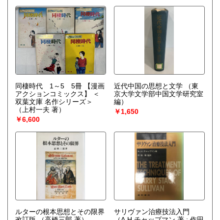
の他）
同棲時代 1～5 5冊 【漫画
近代中国の思想と文学
（東
アクションコミックス】 ＜
京大学文学部中国文学研究室
双葉文庫 名作シリーズ＞
編）
（上村一夫 著）
￥1,650
￥6,600
ルターの根本思想とその限界
サリヴァン治療技法入門
改訂版
（高橋三郎 著）
（A.H.チャップマン 著 ; 作田