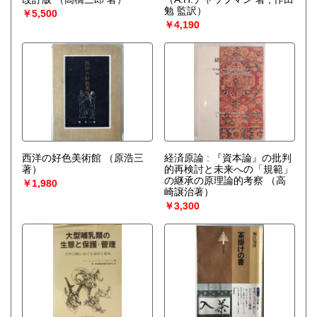
勉 監訳）
￥5,500
￥4,190
西洋の好色美術館
（原浩三
経済原論 : 『資本論』の批判
著）
的再検討と未来への「規範」
の継承の原理論的考察
（高
￥1,980
崎譲治著）
￥3,300