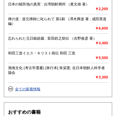
も対応致します。
日本の植民地の真実 : 台湾朝鮮満州 （黄文雄 著）
￥2,200
【FAX 】 044－455-7785
【はがき送付先】
禅の道 : 道元禅師に叱られて 第1刷 （澤木興道 著 ; 成田英道
〒215-0016 川崎市麻生区早野498-1(株)Wit tech古書Uppro
編）
￥6,600
※2026年5月から電話注文は都合により廃止いたしました。
申し訳ございません。FAXで対応いたしますのでよろしくお
忘れられた元日銀総裁 : 富田鉄之助伝 （吉野俊彦 著）
願いいたします。
￥4,400
沿線名：小田急線または東急田園都市線
最寄駅：柿生(小田急線)、市ヶ尾(田園都市線)
和田三造イエス・キリスト画伝 和田 三造
営業時間：午前10時～午後6時
￥5,500
定休日：土日祝日
渤海文化 (考古学選書) [単行本] 朱栄憲; 在日本朝鮮人科学者
書籍の買取について
協会
￥3,300
思想・哲学・宗教など買取いたします。
全ての新着情報
rtkhori@wittech.jp
090-3783-8789
取り扱い分野
哲学宗教、歴史、社会科学、美術工芸、趣味、古書一般（そ
おすすめの書籍