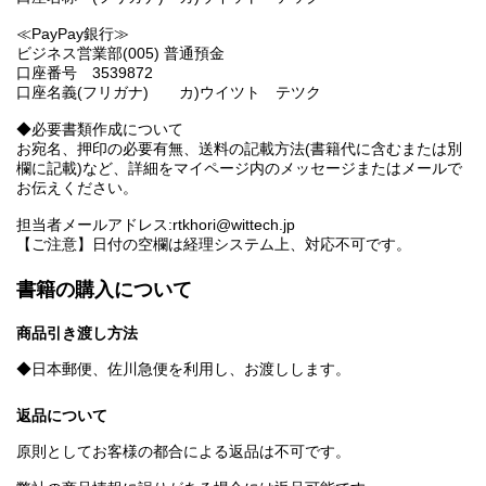
≪PayPay銀行≫
ビジネス営業部(005) 普通預金
口座番号 3539872
口座名義(フリガナ) カ)ウイツト テツク
◆必要書類作成について
お宛名、押印の必要有無、送料の記載方法(書籍代に含むまたは別
欄に記載)など、詳細をマイページ内のメッセージまたはメールで
お伝えください。
担当者メールアドレス:rtkhori@wittech.jp
【ご注意】日付の空欄は経理システム上、対応不可です。
書籍の購入について
商品引き渡し方法
◆日本郵便、佐川急便を利用し、お渡しします。
返品について
原則としてお客様の都合による返品は不可です。