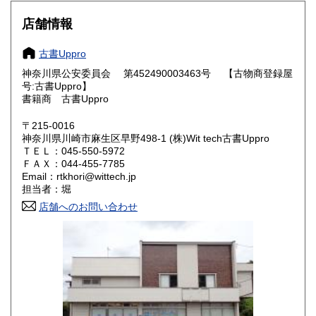
大阪府
兵庫県
600円
600円
店舗情報
奈良県
和歌山県
600円
600円
古書Uppro
神奈川県公安委員会 第452490003463号 【古物商登録屋
鳥取県
島根県
600円
600円
号:古書Uppro】
書籍商 古書Uppro
岡山県
広島県
600円
600円
〒215-0016
神奈川県川崎市麻生区早野498-1 (株)Wit tech古書Uppro
山口県
徳島県
600円
600円
ＴＥＬ：045-550-5972
ＦＡＸ：044-455-7785
香川県
愛媛県
600円
600円
Email：rtkhori@wittech.jp
担当者：堀
高知県
福岡県
600円
600円
店舗へのお問い合わせ
佐賀県
長崎県
600円
600円
熊本県
大分県
600円
600円
宮崎県
鹿児島県
600円
600円