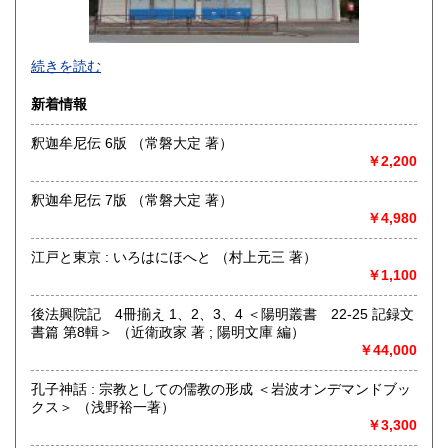
沖縄県
600円
続きを読む
新着情報
釈迦牟尼伝 6版 （常磐大定 著）
￥2,200
釈迦牟尼伝 7版 （常磐大定 著）
￥4,980
江戸と東京 : いろはにほへと （村上元三 著）
￥1,100
後法興院記 4冊揃え 1、2、3、4 ＜陽明叢書 22-25 記録文
書篇 第8輯＞ （近衛政家 著 ; 陽明文庫 編）
はじめまして、株式会社Wit tech 古書Upproと申します。読
￥44,000
み方は【カブシキガイシャ ウイットテック】 【コショ
アプロ】です。どうぞよろしくお願いいたします。
孔子神話 : 宗教としての儒教の形成 ＜岩波オンデマンドブッ
◆インターネット注文が難しい方へ◆
クス＞ （浅野裕一著）
基本的に『日本の古本屋』サイトからのご注文で承ります
￥3,300
が、ご都合の悪い場合は、【FAX】、【はがき等】のご注文