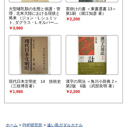
大型哺乳類の生態と保護・管
茶掛けの書 ＜東書選書 13＞
理 : 北米大陸における現状と
第1刷
（堀江知彦 著）
将来
（ジョン・L.シュミッ
￥2,200
ト, ダグラス・L.ギルバート
編 ; 野生動物保護管理事務所
￥3,980
訳）
現代日本文明史 14 技術史
漢字の用法 ＜角川小辞典 2＞
（三枝博音著）
第2版 6版
（武部良明 著）
￥1,980
￥2,200
ホーム
PHP研究所
遠い島ガダルカナル