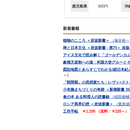
鹿児島県
600円
沖
新着書籍
植物のこころ ＜岩波新書＞
（塚谷裕一
禅と日本文化 ＜岩波新書 ; 第75＞ 改版 
アイヌ文化で読み解く「ゴールデンカム
象徴天皇制への道 : 米国大使グルーと
図説地図とあらすじでわかる!続日本紀と日
～）
「戦間期」の思想家たち : レヴィ=ス
小布施まちづくりの奇跡 ＜新潮新書 35
食の本 ある料理人の読書録
（稲田俊輔
ロシア異界幻想 ＜岩波新書＞
（栗原成
工作手帖
￥1,100 （送料：￥220～）