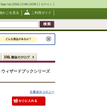
Sign Up [
ENG
|
CHN
|
KOR
]
ログイン
物かごを見る
ご利用ガイド
＜ウィザードブックシリーズ
古書追分コロニー