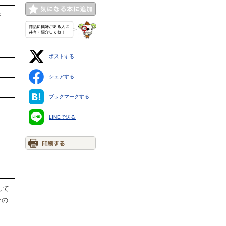
ジ
ポストする
シェアする
ブックマークする
LINEで送る
して
その