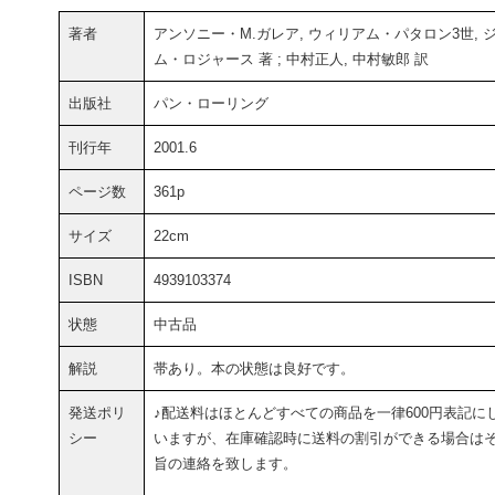
著者
アンソニー・M.ガレア, ウィリアム・パタロン3世, 
ム・ロジャース 著 ; 中村正人, 中村敏郎 訳
出版社
パン・ローリング
刊行年
2001.6
ページ数
361p
サイズ
22cm
ISBN
4939103374
状態
中古品
解説
帯あり。本の状態は良好です。
発送ポリ
♪配送料はほとんどすべての商品を一律600円表記に
シー
いますが、在庫確認時に送料の割引ができる場合は
旨の連絡を致します。