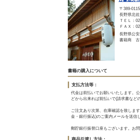
〒389-0115
長野県北佐
ＴＥＬ：0267
ＦＡＸ：0267
長野県公安委
書籍商 古
書籍の購入について
支払方法等：
代金は前払いでお願いいたします。公
どから出来れば前払いで(請求書など
ご注文あり次第、在庫確認を致します
金・銀行振込)のご案内メールを送信
郵貯銀行振替口座もございます。お問
商品引渡し方法：