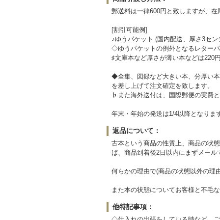
郵送料は一律600円と致しますが、
[割引可能例]
♪ゆうパケット (国内配送、厚さ3セン
◇ゆうパケットの例外となるレターパッ
♯文庫本など厚さが薄い本などは220
◆全集、図録など大きい本、分厚い本
を差し上げて注文確定を致します。
♭また海外送付は、国際郵便の実費と
年末・年始の発送は1/4以降となりま
返品について：
古本という商品の性質上、商品の状態
ば、商品到着後2日以内にまずメール
何らかの理由で(商品の状態以外の理
また本の状態についてお客様と不毛な
他特記事項：
◇仕入れの出張をしている時など、ご