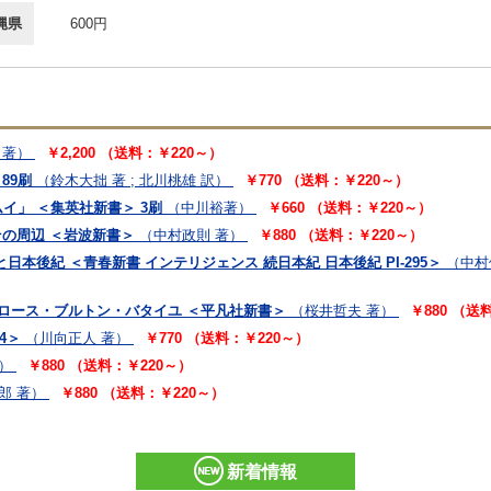
縄県
600円
 著）
￥2,200 （送料：￥220～）
89刷
（鈴木大拙 著 ; 北川桃雄 訳）
￥770 （送料：￥220～）
イ」 ＜集英社新書＞ 3刷
（中川裕著）
￥660 （送料：￥220～）
その周辺 ＜岩波新書＞
（中村政則 著）
￥880 （送料：￥220～）
本後紀 ＜青春新書 インテリジェンス 続日本紀 日本後紀 PI-295＞
（中村
トロース・ブルトン・バタイユ ＜平凡社新書＞
（桜井哲夫 著）
￥880 （送
4＞
（川向正人 著）
￥770 （送料：￥220～）
）
￥880 （送料：￥220～）
郎 著）
￥880 （送料：￥220～）
新着情報