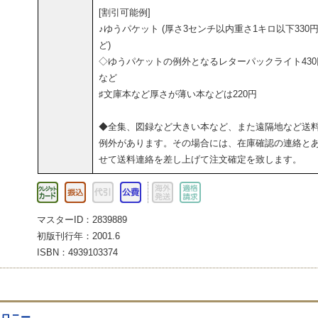
[割引可能例]
♪ゆうパケット (厚さ3センチ以内重さ1キロ以下330
ど)
◇ゆうパケットの例外となるレターパックライト430
など
♯文庫本など厚さが薄い本などは220円
◆全集、図録など大きい本など、また遠隔地など送
例外があります。その場合には、在庫確認の連絡と
せて送料連絡を差し上げて注文確定を致します。
マスターID：2839889
初版刊行年：2001.6
ISBN：4939103374
コロニー