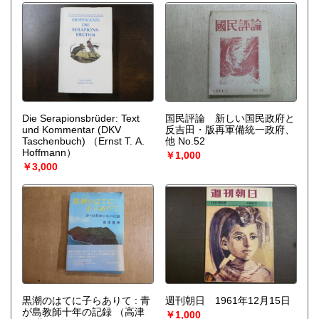
Die Serapionsbrüder: Text
国民評論 新しい国民政府と
und Kommentar (DKV
反吉田・版再軍備統一政府、
Taschenbuch)
（Ernst T. A.
他 No.52
Hoffmann）
￥1,000
￥3,000
黒潮のはてに子らありて : 青
週刊朝日 1961年12月15日
が島教師十年の記録
（高津
￥1,000