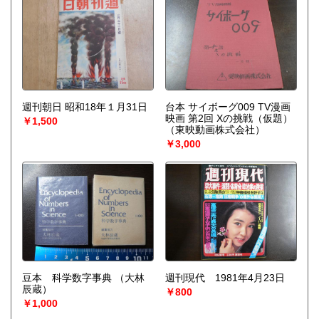
週刊朝日 昭和18年１月31日
台本 サイボーグ009 TV漫画
映画 第2回 Xの挑戦（仮題）
￥1,500
（東映動画株式会社）
￥3,000
豆本 科学数字事典
（大林
週刊現代 1981年4月23日
辰蔵）
￥800
￥1,000