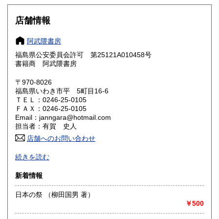
大阪府
兵庫県
600円
600円
店舗情報
奈良県
和歌山県
600円
600円
阿武隈書房
福島県公安委員会許可 第25121A010458号
鳥取県
島根県
600円
600円
書籍商 阿武隈書房
岡山県
広島県
600円
600円
〒970-8026
福島県いわき市平 5町目16-6
ＴＥＬ：0246-25-0105
山口県
徳島県
600円
600円
ＦＡＸ：0246-25-0105
Email：janngara@hotmail.com
香川県
愛媛県
600円
600円
担当者：有賀 史人
店舗へのお問い合わせ
高知県
福岡県
600円
600円
買い取り専用ダイヤル 0120-805-875 (9:00～21:00 年中無休)
続きを読む
佐賀県
長崎県
600円
600円
沿線名：常磐線
新着情報
最寄駅：いわき駅
熊本県
大分県
600円
600円
営業時間：-
日本の祭 （柳田国男 著）
定休日：-
￥500
宮崎県
鹿児島県
600円
600円
書籍の買取について