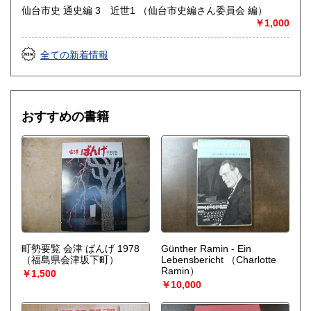
仙台市史 通史編 3 近世1 （仙台市史編さん委員会 編）
￥1,000
全ての新着情報
おすすめの書籍
町勢要覧 会津 ばんげ 1978
Günther Ramin - Ein
（福島県会津坂下町）
Lebensbericht
（Charlotte
Ramin）
￥1,500
￥10,000