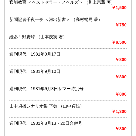
官能教育 ＜ベストセラー・ノベルズ＞ （川上宗薫 著）
沖縄県
600円
￥1,500
古書、古本、DVD,CD,LPなど買取致します。
出張買取も行っております。
福島県全域、宮城県、山形県、岩手県、青森県、秋田県の東
新聞記者千夜一夜 ＜河出新書＞ （高村暢児 著）
北地方を中心に、茨城県、栃木県等関東近県への地域に出張
￥750
いたします。それ以外の地域も出張買取致します。
遠方や量が少ない場合など
続あ丶野麦峠 （山本茂実 著）
宅配便での買取も行っております。
￥6,500
大量のご処分も承ります。
お気軽にご相談ください。
週刊現代 1981年9月17日
￥800
買い取り専用ダイヤル 0120-805-875
週刊現代 1981年9月10日
取り扱い分野
￥800
古書一般（その他）
週刊現代 1981年9月3日サマー特別号
￥800
山中貞雄シナリオ集 下巻 （山中貞雄）
￥1,300
週刊現代 1981年8月13・20日合併号
￥800