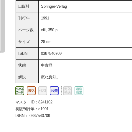
出版社
Springer-Verlag
刊行年
1991
ページ数
xiii, 350 p.
サイズ
28 cm
ISBN
0387540709
状態
中古品
解説
概ね良好。
マスターID：8241102
初版刊行年：c1991
ISBN： 0387540709