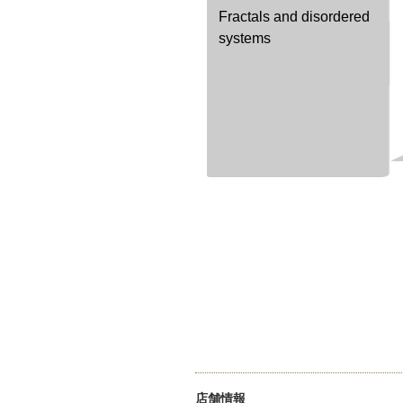
Fractals and disordered
systems
店舗情報