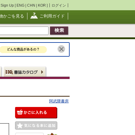
Sign Up [
ENG
|
CHN
|
KOR
]
ログイン
物かごを見る
ご利用ガイド
阿武隈書房