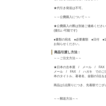
★代引き発送は不可。
～～公費購入について～～
★公費購入の際は別途ご連絡ください
(後払い可能です)
●書類の宛名 ●必要書類 ●日付 ●
お知らせください。
商品引渡し方法：
～～ご注文方法～～
★日本の古本屋 / メール / FA
メール / FAX / ハガキ での
本のタイトル、著者名、金額の3点を
商品は1点限りにつき、先着順でござ
～～郵送方法～～