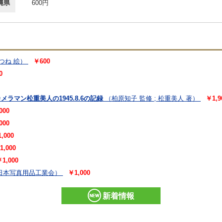
縄県
600円
本つね 絵）
￥600
0
ラマン松重美人の1945.8.6の記録
（柏原知子 監修 ; 松重美人 著）
￥1,9
000
000
,000
1,000
1,000
日本写真用品工業会）
￥1,000
新着情報