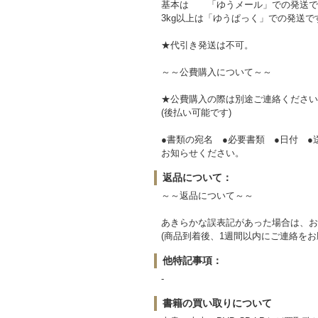
基本は 「ゆうメール」での発送で
3kg以上は「ゆうぱっく」での発送で
★代引き発送は不可。
～～公費購入について～～
★公費購入の際は別途ご連絡ください
(後払い可能です)
●書類の宛名 ●必要書類 ●日付 ●
お知らせください。
返品について：
～～返品について～～
あきらかな誤表記があった場合は、お
(商品到着後、1週間以内にご連絡をお
他特記事項：
-
書籍の買い取りについて