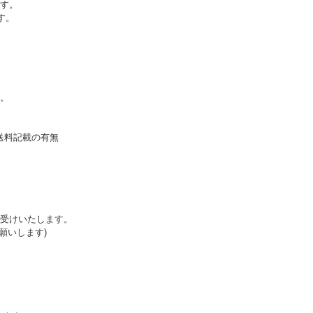
す。
す。
。
送料記載の有無
受けいたします。
願いします)