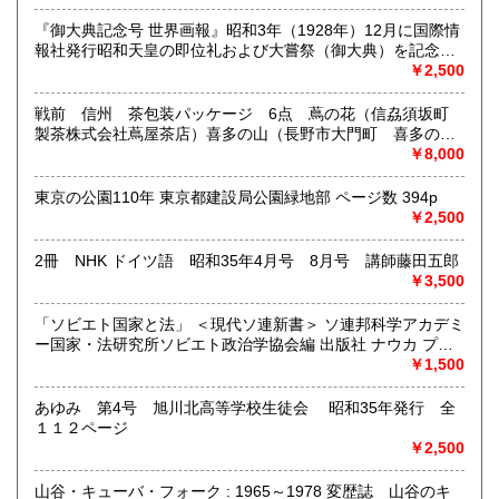
営業時間：10:00〜18:00
『御大典記念号 世界画報』昭和3年（1928年）12月に国際情
定休日：不定休
報社発行昭和天皇の即位礼および大嘗祭（御大典）を記念す
るグラフ雑誌の臨時増刊号です。当時の儀式の様子や関連行
￥2,500
書籍の買取について
事を写した貴重な写真や解説が多数収録されています。
古本・骨董品の出張買取のお申込み・ご予約は、お電話・ま
戦前 信州 茶包装パッケージ 6点 蔦の花（信劦須坂町
たはメールにて承っております。 お気軽にお問合わせくださ
製茶株式会社蔦屋茶店）喜多の山（長野市大門町 喜多の園
い。
本店）西沢園（長野県中堅町 西澤園本舗）梅の花（信州須
￥8,000
出張費は無料です。旧家、蔵のあるお宅、昭和40年以前の古
坂市梅の園茶店）奈良此園（信州中野町 西澤茶舗）美泉瀧
いお宅の買取は、遠方でも大歓迎です。
（信州長野市新町 茶間屋美濃久商店）瀧の音（信濃吉田本
東京の公園110年 東京都建設局公園緑地部 ページ数 394p
町 瀧澤又右衛門）
￥2,500
取り扱い分野
2冊 NHK ドイツ語 昭和35年4月号 8月号 講師藤田五郎
社会科学、美術工芸、古典籍、近代文献、外国書
￥3,500
「ソビエト国家と法」 ＜現代ソ連新書＞ ソ連邦科学アカデミ
ー国家・法研究所ソビエト政治学協会編 出版社 ナウカ プロ
グレス出版所 刊行年 １９７２年 ページ数 406p
￥1,500
あゆみ 第4号 旭川北高等学校生徒会 昭和35年発行 全
１１２ページ
￥2,500
山谷・キューバ・フォーク : 1965～1978 変歴誌 山谷のキ