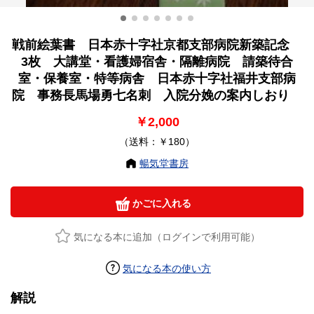
戦前絵葉書 日本赤十字社京都支部病院新築記念
3枚 大講堂・看護婦宿舎・隔離病院 請築待合
室・保養室・特等病舎 日本赤十字社福井支部病
院 事務長馬場勇七名刺 入院分娩の案内しおり
￥2,000
（送料：￥180）
暢気堂書房
かごに入れる
気になる本に追加（ログインで利用可能）
気になる本の使い方
解説