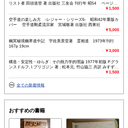
リスト者 田頭道登 著 出版社 三友会 刊行年 昭54 ページ数
229p サイズ 19cm 状態 中古品（並）帯痛み
￥1,500
空手道の楽しみ方 -レジャー・シリーズ6- 昭和42年重版カ
バー 空手道剛柔流宗家 宮城敬著 出版社 西東社
￥5,000
幽冥秘境幽界道中記 宇佐美景堂著 霊相道 1973年刊行
167p 19cm
￥3,000
構造・安定性・ゆらぎ : その熱力学的理論 1977年初版 P.グラ
ンスドルフ, I.プリゴジン 著 ; 松本元, 竹山協三 共訳 みすず書
房〈熱力学の方法を、平衡はもとより非線形性や不安定性を
￥1,500
も含むあらゆる現象へ拡張できないであろうか？ ……新し
い「構造」は常に不安定性の結果として出現する。すなわち
全ての新着情報
それはゆらぎから生じるものである。ふつうはゆらぎが生じ
ると、系をもとの乱れのない状態に戻そうとする動きが続い
て起るが、新しい構造が形成される場合には、反対にゆらぎ
は増幅される。……安定性の理論を不可逆過程の熱力学に結
びつけ、ゆらぎの巨視的理論を包含する一般化された熱力学
おすすめの書籍
を作り上げなくてはならない。〉散逸構造の理論で、1977
年、ノーベル化学賞を受賞したプリゴジンの、グランスドル
フとの共著による初期の著作。開放系に現れる構造の問題