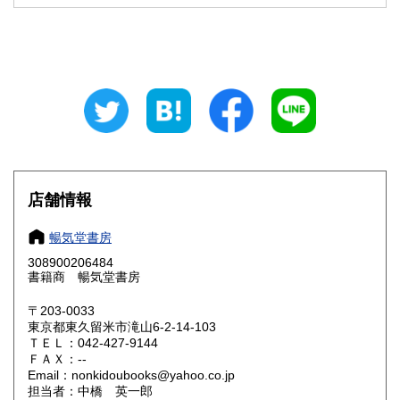
180円
180円
山梨県
長野県
180円
180円
岐阜県
静岡県
180円
180円
愛知県
三重県
180円
180円
滋賀県
京都府
180円
180円
大阪府
兵庫県
180円
180円
店舗情報
奈良県
和歌山県
180円
180円
暢気堂書房
308900206484
鳥取県
島根県
180円
180円
書籍商 暢気堂書房
岡山県
広島県
180円
180円
〒203-0033
東京都東久留米市滝山6-2-14-103
ＴＥＬ：042-427-9144
山口県
徳島県
180円
180円
ＦＡＸ：--
Email：nonkidoubooks@yahoo.co.jp
香川県
愛媛県
180円
180円
担当者：中橋 英一郎