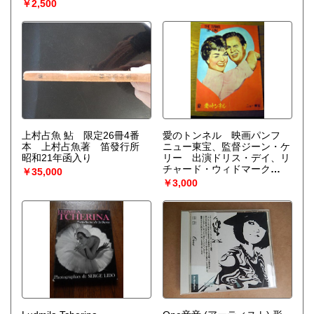
摩書房 刊行年 1971年初版・
￥2,500
函付き少年漫画劇場8 西部
劇 （サボテン君/弾丸トミ
ー/死神小僧キム)著者 杉浦
茂・白土三平・手塚治虫/鶴
見俊輔・解説 出版社 筑摩書
房 刊行年 1971年初版・函付
き
上村占魚 鮎 限定26冊4番
愛のトンネル 映画パンフ
本 上村占魚著 笛發行所
ニュー東宝、監督ジーン・ケ
昭和21年函入り
リー 出演ドリス・デイ、リ
チャード・ウィドマーク
￥35,000
1958.作
￥3,000