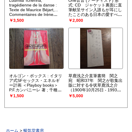
Ludmila Tcherina,
One音音 (アーティスト) 形
tragédienne de la danse :
式: CD ジャケット裏面に直
Texte de Maurice Béjart,...
筆献呈サイン入誰もが耳にし
Commentaires de Irène
たことのある日本の愛すべき
Lidova. Photographies de
曲に英語歌詞をのせて。さら
￥3,500
￥2,000
Serge Lido フランス語版
にR＆B、ジャズ、レゲエ、
スムースジャズ等にアレンジ
され、懐かしい音が新鮮で、
耳に心地よく響きます。わた
しの渾身のファーストアルバ
ム”ONE”を、是非みなさまで
お楽しみください！（音音よ
り）
オルゴン・ボックス : イタリ
草鹿浅之介直筆書簡 関之
ア式SFセックス・エネルギ
宛 昭和37年 関之が歌集出
ー計画 ＜Playboy books＞
版に対する令状草鹿浅之介
P.F.カンパニーレ 著 ; 千種堅
（1900年10月25日 - 1993年
訳 1978年初版 出版社 集英
8月11日）裁判官、検察官。
￥1,500
￥5,000
社 ページ数 217p 中世まで文
最高裁判所判事。大阪府出
明が後退した未来、一人の吉
身。父は元第四高等学校ドイ
害博士がセックスのエネルギ
ツ語講師、住友本社理事(住
ーを蓄積する装置を発明し
友倉庫総支配人)の草鹿丁卯
た・・。「ＳＥＸ発電」のタ
次郎、長兄は連合艦隊参謀長
イトルで映画化。
を務めた海軍軍人の草鹿龍之
介。義父（妻雪子の父）は枢
ホーム
暢気堂書房