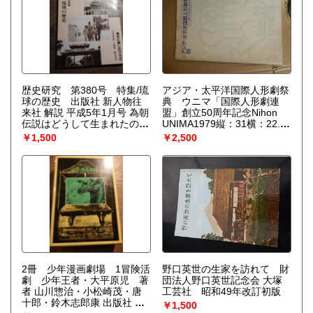
を、非平衡熱力学の立場から、物理学、化学、生物学につい
て、統一的な観点からの説明を試みる。
歴史研究 第380号 特集/琉
アジア・太平洋国際人形劇祭
球の歴史 出版社 新人物往
典 ウニマ「国際人形劇連
来社 解説 平成5年1月号 為朝
盟」創立50周年記念Nihon
伝説はどうして生まれたの
UNIMA1979縦：31横：22.5
か 三山時代から統一王朝
頁：71フェスティバルプログ
￥1,500
￥2,500
へ 薩摩と琉球使節 琉球
ラム
王・尚氏と薩摩島津氏 ほか
2冊 少年漫画劇場 1冒険活
野口英世の生家を訪れて 財
劇 少年王者・大平原児 著
団法人野口英世記念会 大塚
者 山川惣治・小松崎茂・唐
工芸社 昭和49年改訂初版
十郎・鈴木志郎康 出版社 筑
￥1,500