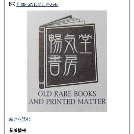
店舗へのお問い合わせ
高知県
福岡県
180円
180円
佐賀県
長崎県
180円
180円
熊本県
大分県
180円
180円
宮崎県
鹿児島県
180円
180円
沖縄県
180円
-
続きを読む
沿線名：西武新宿線
新着情報
最寄駅：花小金井