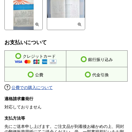
お支払いについて
クレジットカード
銀行振り込み
公費
代金引換
公費での購入について
適格請求書発行
対応しておりません
支払方法等
先にご送本申し上げます。ご注文品が到着後お確かめの上、同封
の郵便振替用紙にてご送金ください。尚、一部書籍前払いをお願