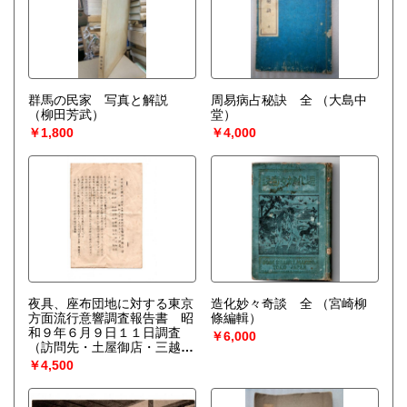
群馬の民家 写真と解説
周易病占秘訣 全
（大島中
（柳田芳武）
堂）
￥1,800
￥4,000
夜具、座布団地に対する東京
造化妙々奇談 全
（宮崎柳
方面流行意響調査報告書 昭
條編輯）
和９年６月９日１１日調査
￥6,000
（訪問先・土屋御店・三越御
店）
￥4,500