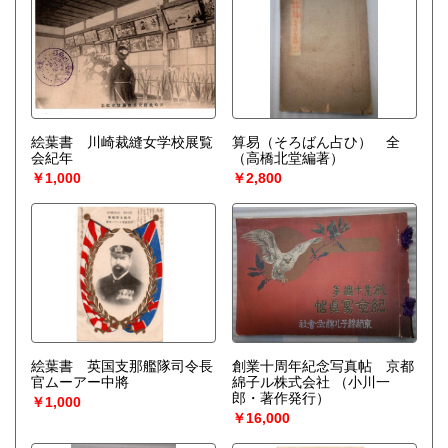
絵葉書 川崎裁縫女学校展覧
算易（そろばん占ひ） 全
会紀年
（高橋北堂編著）
￥1,000
￥2,800
絵葉書 英国支那艦隊司令長
創業十周年紀念写真帖 京都
官ムーアー中將
綿子ル株式会社
（小川一
郎・著作発行）
￥1,000
￥16,000