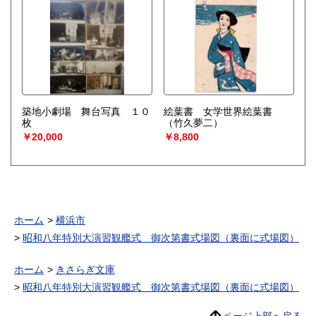
築地小劇場 舞台写真 １０
絵葉書 女学世界絵葉書
枚
（竹久夢二）
￥20,000
￥8,800
ホーム
横浜市
昭和八年特別大演習観艦式 御次第書式場図（裏面に式場図）
ホーム
きさらぎ文庫
昭和八年特別大演習観艦式 御次第書式場図（裏面に式場図）