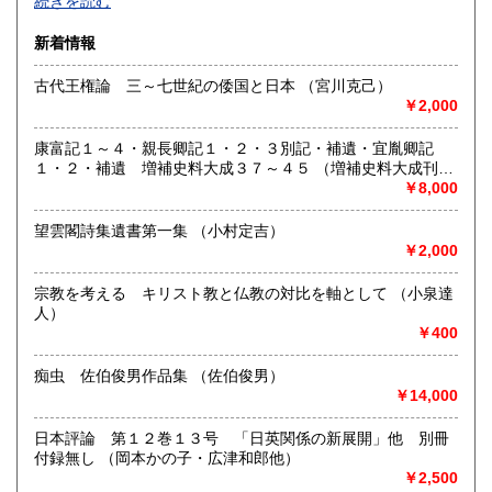
続きを読む
中）。不在がちですのでご来店の場合は事前にご連絡くださ
佐賀県
長崎県
320円
320円
い。
新着情報
熊本県
大分県
320円
320円
沿線名：西武池袋線
古代王権論 三～七世紀の倭国と日本 （宮川克己）
最寄駅：石神井公園駅すぐ
￥2,000
宮崎県
鹿児島県
営業時間：10:00〜18:00
320円
320円
定休日：水曜日
康富記１～４・親長卿記１・２・３別記・補遺・宜胤卿記
沖縄県
320円
１・２・補遺 増補史料大成３７～４５ （増補史料大成刊行
書籍の買取について
会編）
￥8,000
-
望雲閣詩集遺書第一集 （小村定吉）
￥2,000
取り扱い分野
-
宗教を考える キリスト教と仏教の対比を軸として （小泉達
人）
￥400
痴虫 佐伯俊男作品集 （佐伯俊男）
￥14,000
日本評論 第１２巻１３号 「日英関係の新展開」他 別冊
付録無し （岡本かの子・広津和郎他）
￥2,500