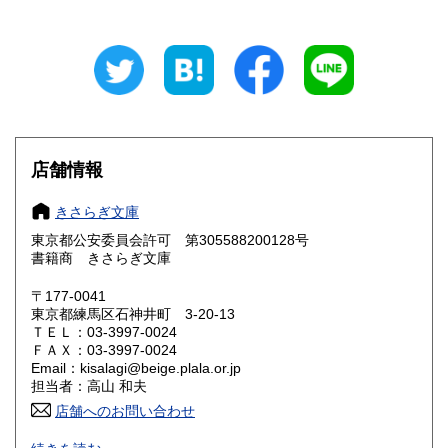
岐阜県
静岡県
320円
320円
愛知県
三重県
320円
320円
滋賀県
京都府
320円
320円
大阪府
兵庫県
320円
320円
店舗情報
奈良県
和歌山県
320円
320円
きさらぎ文庫
東京都公安委員会許可 第305588200128号
鳥取県
島根県
320円
320円
書籍商 きさらぎ文庫
岡山県
広島県
320円
320円
〒177-0041
東京都練馬区石神井町 3-20-13
ＴＥＬ：03-3997-0024
山口県
徳島県
320円
320円
ＦＡＸ：03-3997-0024
Email：kisalagi@beige.plala.or.jp
香川県
愛媛県
320円
320円
担当者：高山 和夫
店舗へのお問い合わせ
高知県
福岡県
320円
320円
日本史・近現代史・人文社会科学全般の古書目録発行（休刊