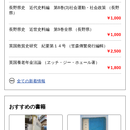
長野県史 近代史料編 第8巻(3)社会運動・社会政策 （長野
県）
￥1,000
長野県史 近世史料編 第9巻全県 （長野県）
￥1,000
英国救貧史研究 紀要第１４号 （笠森傳繁発行編輯）
￥2,500
英国養老年金法論 （ヱッチ・ジー・ホェール著）
￥1,800
全ての新着情報
おすすめの書籍