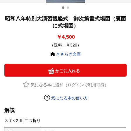
昭和八年特別大演習観艦式 御次第書式場図（裏面
に式場図）
￥4,500
（送料：￥320）
きさらぎ文庫
かごに入れる
気になる本に追加（ログインで利用可能）
気になる本の使い方
解説
３７×２５ 二つ折り