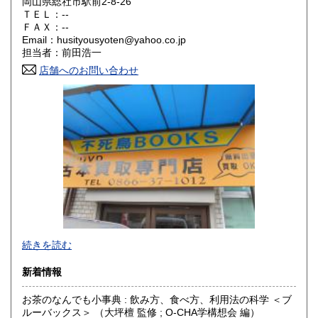
岡山県総社市駅前2-8-26
鳥取県
島根県
600円
600円
ＴＥＬ：--
ＦＡＸ：--
岡山県
広島県
600円
600円
Email：husityousyoten@yahoo.co.jp
担当者：前田浩一
山口県
徳島県
600円
600円
店舗へのお問い合わせ
香川県
愛媛県
600円
600円
高知県
福岡県
600円
600円
佐賀県
長崎県
600円
600円
熊本県
大分県
600円
600円
宮崎県
鹿児島県
600円
600円
不死鳥BOOKSでは、書籍だけでなくCD、DVD、レコード、
続きを読む
沖縄県
ゲーム、おもちゃ、骨董品まであらゆるものの買い取りがで
600円
きます。店主が、日本全国買取にお伺いいたします。お気軽
新着情報
にお問い合わせください。出張費は、無料です。
お茶のなんでも小事典 : 飲み方、食べ方、利用法の科学 ＜ブ
沿線名：伯備線・桃太郎線(吉備線)
ルーバックス＞ （大坪檀 監修 ; O-CHA学構想会 編）
最寄駅：総社駅