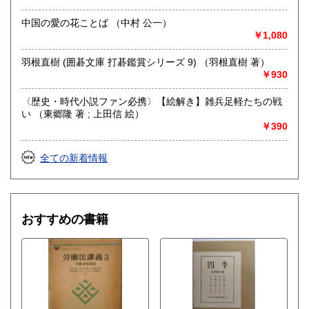
中国の愛の花ことば （中村 公一）
￥1,080
羽根直樹 (囲碁文庫 打碁鑑賞シリーズ 9) （羽根直樹 著）
￥930
〈歴史・時代小説ファン必携〉【絵解き】雑兵足軽たちの戦
い （東郷隆 著 ; 上田信 絵）
￥390
全ての新着情報
おすすめの書籍