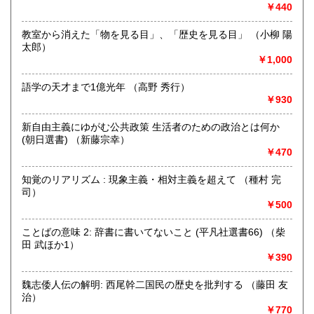
￥440
営業時間：9時から17時
定休日：年中無休
教室から消えた「物を見る目」、「歴史を見る目」 （小柳 陽
太郎）
書籍の買取について
￥1,000
不死鳥BOOKSでは、書籍だけでなくCD、DVD、レコード、
ゲーム、おもちゃ、骨董品まであらゆるものの買い取りがで
語学の天才まで1億光年 （高野 秀行）
きます。店主が、日本全国買取にお伺いいたします。お気軽
￥930
にお問い合わせください。出張費は、無料です。
新自由主義にゆがむ公共政策 生活者のための政治とは何か
(朝日選書) （新藤宗幸）
取り扱い分野
￥470
哲学宗教、歴史、社会科学、自然科学、美術工芸、趣味、外
国書、サブカルチャー、古書一般（その他）
知覚のリアリズム : 現象主義・相対主義を超えて （種村 完
オールジャンル
司）
￥500
ことばの意味 2: 辞書に書いてないこと (平凡社選書66) （柴
田 武ほか1）
￥390
魏志倭人伝の解明: 西尾幹二国民の歴史を批判する （藤田 友
治）
￥770