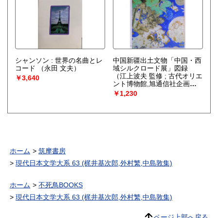
シャンソン : 世界の名曲とレ
中国新疆出土文物「中国・西
コード
（永田 文夫）
域シルクロード展」図録
（江上波夫 監修 ; 古代オリエ
￥3,640
ント博物館,旭通信社企画開
発局 編）
￥1,230
ホーム
筑摩書房
現代日本文学大系 63 (梶井基次郎,外村繁,中島敦集)
ホーム
不死鳥BOOKS
現代日本文学大系 63 (梶井基次郎,外村繁,中島敦集)
ページ上部へ戻る