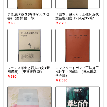
労働法講義 3 (有斐閣大学双
「四季」追悼号 : 全4輯<近代
書)
（西村 健一郎）
文芸復刻叢刊> 限定350部
￥660
￥2,700
フランス革命と四人の女 (新
コンクリートポンプ工法施工
潮選書)
（安達正勝 著）
指針案・同解説
（日本建築
学会編）
￥390
￥2,030