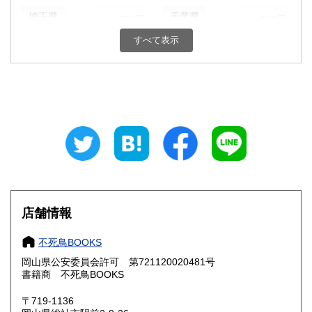
埼玉県
千葉県
600円
600円
すべて表示
東京都
神奈川県
600円
600円
新潟県
富山県
600円
600円
石川県
福井県
600円
600円
山梨県
長野県
600円
600円
岐阜県
静岡県
600円
600円
愛知県
三重県
600円
600円
店舗情報
滋賀県
京都府
600円
600円
不死鳥BOOKS
大阪府
兵庫県
600円
600円
岡山県公安委員会許可 第721120020481号
書籍商 不死鳥BOOKS
奈良県
和歌山県
600円
600円
〒719-1136