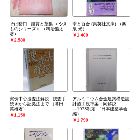
そば猪口 : 鑑賞と蒐集 ＜やき
葦と百合 (集英社文庫)
（奥
ものシリーズ＞
（料治熊太
泉 光）
著）
￥1,400
￥2,580
実例中心捜査法解説 : 捜査手
アルミニウム合金建築構造設
続きから証拠法まで
（幕田
計施工規準案・同解説
英雄著）
―1973制定
（日本建築学会
編）
￥1,150
￥1,790