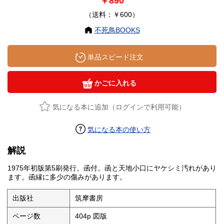
￥890
（送料：￥600）
不死鳥BOOKS
単品スピード注文
かごに入れる
気になる本に追加（ログインで利用可能）
気になる本の使い方
解説
1975年初版第5刷発行。函付。函と天地小口にヤケシミ汚れがあり
ます。函縁に多少の傷みがあります。
出版社
筑摩書房
ページ数
404p 図版