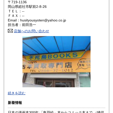
〒719-1136
岡山県総社市駅前2-8-26
鳥取県
島根県
600円
600円
ＴＥＬ：--
ＦＡＸ：--
岡山県
広島県
600円
600円
Email：husityousyoten@yahoo.co.jp
担当者：前田浩一
山口県
徳島県
600円
600円
店舗へのお問い合わせ
香川県
愛媛県
600円
600円
高知県
福岡県
600円
600円
佐賀県
長崎県
600円
600円
熊本県
大分県
600円
600円
宮崎県
鹿児島県
600円
600円
不死鳥BOOKSでは、書籍だけでなくCD、DVD、レコード、
続きを読む
沖縄県
ゲーム、おもちゃ、骨董品まであらゆるものの買い取りがで
600円
きます。店主が、日本全国買取にお伺いいたします。お気軽
新着情報
にお問い合わせください。出張費は、無料です。
日本の漫画本300年:「鳥羽絵」本からコミック本まで （猪俣