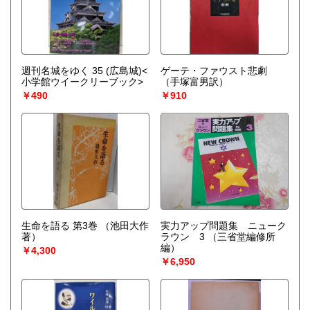
週刊名城をゆく 35 (広島城)<
ゲーテ・ファウスト悲劇
小学館ウイークリーブック>
（手塚富男訳）
￥490
￥910
生命を語る 第3巻
（池田大作
実力アップ問題集 ニューク
著）
ラウン 3
（三省堂編修所
編）
￥4,300
￥6,950