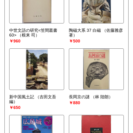
中世文語の研究<笠間叢書
陶磁大系 37 白磁
（佐藤雅彦
60>
（根来 司）
著）
￥960
￥500
新中国風土記
（吉田文吾
長岡京の謎
（林 陸朗）
編）
￥880
￥650