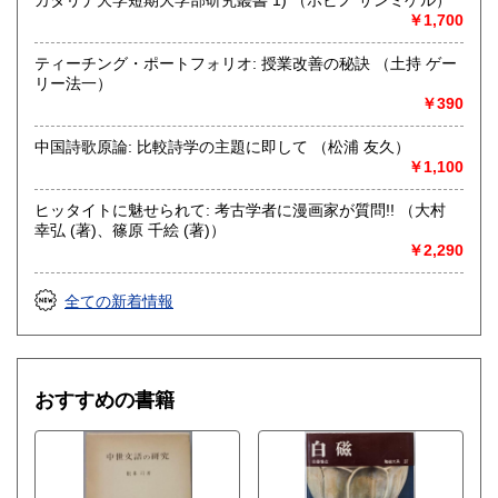
￥1,700
ティーチング・ポートフォリオ: 授業改善の秘訣 （土持 ゲー
リー法一）
￥390
中国詩歌原論: 比較詩学の主題に即して （松浦 友久）
￥1,100
ヒッタイトに魅せられて: 考古学者に漫画家が質問!! （大村
幸弘 (著)、篠原 千絵 (著)）
￥2,290
全ての新着情報
おすすめの書籍