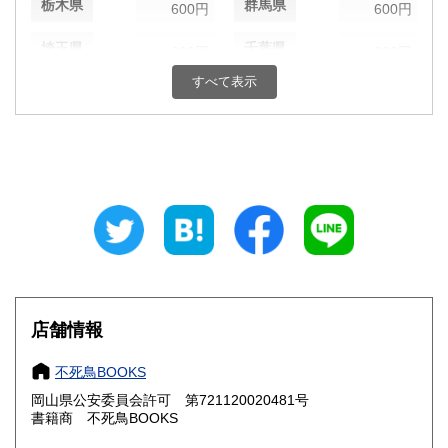
栃木県
群馬県
600円
600円
埼玉県
千葉県
600円
600円
すべて表示
東京都
神奈川県
600円
600円
新潟県
富山県
600円
600円
石川県
福井県
600円
600円
山梨県
長野県
600円
600円
岐阜県
静岡県
600円
600円
愛知県
三重県
600円
600円
店舗情報
滋賀県
京都府
600円
600円
不死鳥BOOKS
大阪府
兵庫県
600円
600円
岡山県公安委員会許可 第721120020481号
書籍商 不死鳥BOOKS
奈良県
和歌山県
600円
600円