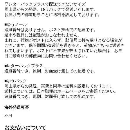
▽レターパックプラスで配送できないサイズ
岡山県からの発送。ゆうパックで発送いたします。
お届け先の都道府県ごとに送料を設定しております。
■ゆうメール
追跡番号はありません。ポスト投函での配達です。
週末や祝日には配達がおこなわれません。
まれに、荷物がポストに入らず、郵便局に持ち戻りとなる場合が
ございます。保管期間が1週間を過ぎると、荷物がこちらに返送さ
れてしまいます。ポストに不在票が投函されていた場合は、お早
目に最寄りの郵便局にお問い合わせください。
■レターパックプラス
追跡番号つき。原則、対面受け渡しでの配達です。
■ゆうパック
岡山県からの発送。実費と同等の送料を設定しております。
送料については、日本郵便のホームページをご参照ください。
追跡番号つき。原則、対面受け渡しでの配達です。
海外発送可否
不可
お支払いについて