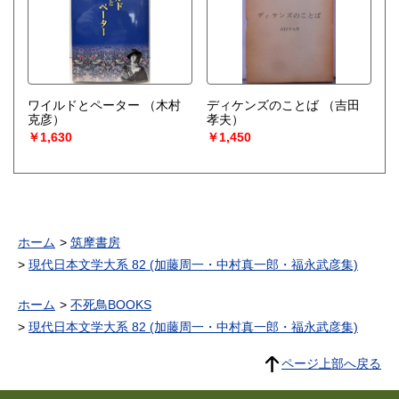
ワイルドとペーター
（木村
ディケンズのことば
（吉田
克彦）
孝夫）
￥1,630
￥1,450
ホーム
筑摩書房
現代日本文学大系 82 (加藤周一・中村真一郎・福永武彦集)
ホーム
不死鳥BOOKS
現代日本文学大系 82 (加藤周一・中村真一郎・福永武彦集)
ページ上部へ戻る