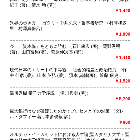
沿線名：伯備線・桃太郎線(吉備線)
紀子 (著)、清水 勲 (著)）
最寄駅：総社駅
￥1,420
営業時間：9時から17時
定休日：年中無休
異界の歩き方──ガタリ・中井久夫・当事者研究 （村澤和多
里 村澤真保呂）
書籍の買取について
￥1,890
不死鳥BOOKSでは、書籍だけでなくCD、DVD、レコード、
ゲーム、おもちゃ、骨董品まであらゆるものの買い取りがで
今、「資本論」をともに読む （石川康宏 (著)、関野秀明
きます。店主が、日本全国買取にお伺いいたします。お気軽
(著)、山口富男(著)、萩原伸次郎 (著)）
にお問い合わせください。出張費は、無料です。
￥1,410
現代日本のエリートの平等観──社会的格差と政治権力 （竹
取り扱い分野
中 佳彦 (著)、山本 英弘 (著)、濱本 真輔(著)、近藤 康史
哲学宗教、歴史、社会科学、自然科学、美術工芸、趣味、外
(著)、遠藤 晶久 (著)、久保 慶明(著)、大倉 沙江 (著)、柳 至
￥1,520
国書、サブカルチャー、古書一般（その他）
(著)、鈴木 創(著)、今井 亮佑 (著)、他）
オールジャンル
湯川秀樹 量子力学序説 （湯川秀樹 (著)）
￥5,700
巨大銀行はなぜ破綻したのか : プロセスとその対策 （ダレ
ル・ダフィー 著 ; 本多俊毅 訳）
￥860
オルテガ・イ・ガセットにおける人生論(聖カタリナ大学・聖
カタリナ大学短期大学部研究叢書 1) （ホビノ サンミゲル）