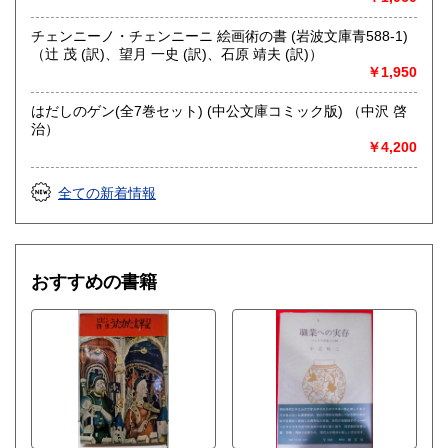
チェンニーノ・チェンニーニ 絵画術の書 (岩波文庫青588-1)
（辻 茂 (訳)、望月 一史 (訳)、石原 靖夫 (訳)）
￥1,950
はだしのゲン(全7巻セット) (中公文庫コミック版) （中沢 啓
治）
￥4,200
全ての新着情報
おすすめの書籍