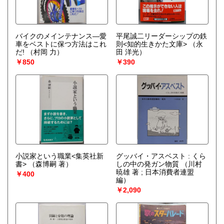
バイクのメインテナンス―愛
平尾誠二リーダーシップの鉄
車をベストに保つ方法はこれ
則<知的生きかた文庫>
（永
だ!
（村岡 力）
田 洋光）
￥850
￥390
小説家という職業<集英社新
グッバイ・アスベスト : くら
書>
（森博嗣 著）
しの中の発ガン物質
（川村
暁雄 著 ; 日本消費者連盟
￥400
編）
￥2,090