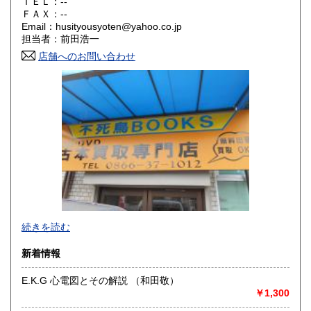
ＴＥＬ：--
ＦＡＸ：--
岡山県
広島県
600円
600円
Email：husityousyoten@yahoo.co.jp
担当者：前田浩一
山口県
徳島県
600円
600円
店舗へのお問い合わせ
香川県
愛媛県
600円
600円
高知県
福岡県
600円
600円
佐賀県
長崎県
600円
600円
熊本県
大分県
600円
600円
宮崎県
鹿児島県
600円
600円
不死鳥BOOKSでは、書籍だけでなくCD、DVD、レコード、
続きを読む
沖縄県
ゲーム、おもちゃ、骨董品まであらゆるものの買い取りがで
600円
きます。店主が、日本全国買取にお伺いいたします。お気軽
新着情報
にお問い合わせください。出張費は、無料です。
E.K.G 心電図とその解説 （和田敬）
沿線名：伯備線・桃太郎線(吉備線)
￥1,300
最寄駅：総社駅
営業時間：9時から17時