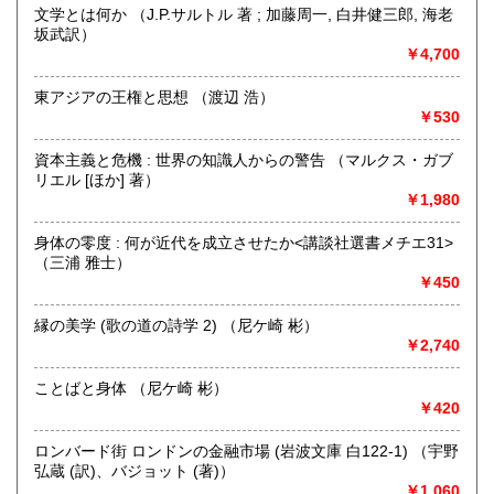
文学とは何か （J.P.サルトル 著 ; 加藤周一, 白井健三郎, 海老
定休日：年中無休
坂武訳）
￥4,700
書籍の買取について
不死鳥BOOKSでは、書籍だけでなくCD、DVD、レコード、
東アジアの王権と思想 （渡辺 浩）
ゲーム、おもちゃ、骨董品まであらゆるものの買い取りがで
￥530
きます。店主が、日本全国買取にお伺いいたします。お気軽
にお問い合わせください。出張費は、無料です。
資本主義と危機 : 世界の知識人からの警告 （マルクス・ガブ
リエル [ほか] 著）
￥1,980
取り扱い分野
哲学宗教、歴史、社会科学、自然科学、美術工芸、趣味、外
身体の零度 : 何が近代を成立させたか<講談社選書メチエ31>
国書、サブカルチャー、古書一般（その他）
（三浦 雅士）
オールジャンル
￥450
縁の美学 (歌の道の詩学 2) （尼ケ崎 彬）
￥2,740
ことばと身体 （尼ケ崎 彬）
￥420
ロンバード街 ロンドンの金融市場 (岩波文庫 白122-1) （宇野
弘蔵 (訳)、バジョット (著)）
￥1,060