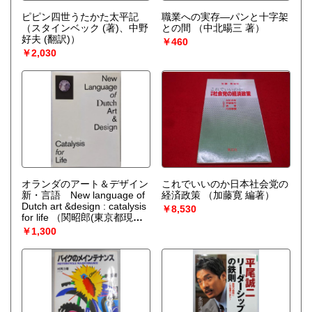
ピピン四世うたかた太平記
職業への実存―パンと十字架
（スタインベック (著)、中野
との間
（中北暘三 著）
好夫 (翻訳)）
￥460
￥2,030
オランダのアート＆デザイン
これでいいのか日本社会党の
新・言語 New language of
経済政策
（加藤寛 編著）
Dutch art &design : catalysis
￥8,530
for life
（関昭郎(東京都現代
美術館)編）
￥1,300