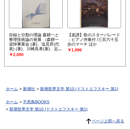
目録と分類の理論 森耕一と
【楽譜】歌のスターパレード
整理技術論の発展
（森耕一
：ピアノ伴奏付 /三百六十五
追悼事業会 (著)、塩見昇(代
歩のマーチ ほか
表) (著)、川崎良孝(著)、志保
￥1,090
田務 (著)、天満隆之輔 (著)、
￥2,050
拝田真紹(著)、深井耀子
(著)、北克一 (著)、志保田務
(編集)）
ホーム
新潮社
新潮世界文学 第10 (ドストエフスキー 第1)
ホーム
不死鳥BOOKS
新潮世界文学 第10 (ドストエフスキー 第1)
ページ上部へ戻る