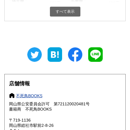
埼玉県
千葉県
600円
600円
すべて表示
東京都
神奈川県
600円
600円
新潟県
富山県
600円
600円
石川県
福井県
600円
600円
山梨県
長野県
600円
600円
岐阜県
静岡県
600円
600円
愛知県
三重県
600円
600円
店舗情報
滋賀県
京都府
600円
600円
不死鳥BOOKS
大阪府
兵庫県
600円
600円
岡山県公安委員会許可 第721120020481号
書籍商 不死鳥BOOKS
奈良県
和歌山県
600円
600円
〒719-1136
岡山県総社市駅前2-8-26
鳥取県
島根県
600円
600円