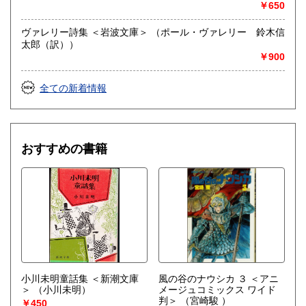
￥650
ヴァレリー詩集 ＜岩波文庫＞ （ポール・ヴァレリー 鈴木信
太郎（訳））
￥900
全ての新着情報
おすすめの書籍
小川未明童話集 ＜新潮文庫
風の谷のナウシカ ３ ＜アニ
＞
（小川未明）
メージュコミックス ワイド
判＞
（宮崎駿 ）
￥450