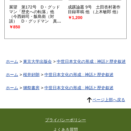
展望 第172号 D・グッド
成蹊論叢 9号 土田杏村著作
マン「歴史への転落」他
目録草稿 他
（上木敏郎 他）
（今西錦司・飯島衛（対
￥1,200
談） D・グッドマン 真継
伸彦 川田順造 他）
￥850
ホーム
東京大学出版会
中世日本文化の形成 : 神話と歴史叙述
ホーム
桜井好朗
中世日本文化の形成 : 神話と歴史叙述
ホーム
獺祭書房
中世日本文化の形成 : 神話と歴史叙述
ページ上部へ戻る
プライバシーポリシー
よくある質問