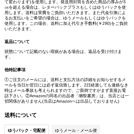
て変わります)を使用します。発送用封筒を含めた商品の厚みが3
㎝を超える場合は、レターパックプラスもしくはゆうパックを使
用します。送料は実費をご負担いただきます。また代金引換によ
るお支払いをご希望の場合は、ゆうメールもしくはゆうパックを
使用します。この場合、送料に加え代引き手数料(￥290)をご負担
いただきます。
返品について
状態について記載のない瑕疵がある場合は、返品を受け付けま
す。
他特記事項
①ご注文のメールには、送料と支払方法の詳細をお知らせするメ
ールを当日か翌日には必ず返信致します。2日経過しても連絡なき
時はメール事故も考えられますので、ご面倒ですがまず直接お電
話下さい。②Amazonの同名の出品者「獺祭書房」は、当店とは一
切関係がありません(当店はAmazonへは出品しておりません)
送料について
ゆうパック・宅配便
ゆうメール・メール便