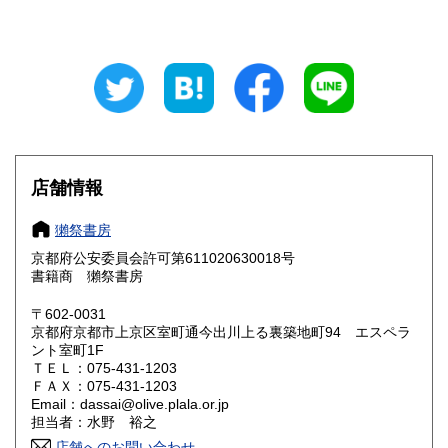
山梨県
長野県
600円
600円
岐阜県
静岡県
600円
600円
愛知県
三重県
600円
600円
滋賀県
京都府
600円
600円
大阪府
兵庫県
600円
600円
店舗情報
奈良県
和歌山県
600円
600円
獺祭書房
京都府公安委員会許可第611020630018号
鳥取県
島根県
600円
600円
書籍商 獺祭書房
岡山県
広島県
600円
600円
〒602-0031
京都府京都市上京区室町通今出川上る裏築地町94 エスペラ
ント室町1F
山口県
徳島県
600円
600円
ＴＥＬ：075-431-1203
ＦＡＸ：075-431-1203
香川県
愛媛県
600円
600円
Email：dassai@olive.plala.or.jp
担当者：水野 裕之
高知県
福岡県
600円
600円
店舗へのお問い合わせ