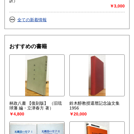
訳）
￥3,000
全ての新着情報
おすすめの書籍
林政八書 【復刻版】
（旧琉
鈴木醇教授還暦記念論文集
球藩 編・立津春方 著）
1956
￥4,800
￥20,000