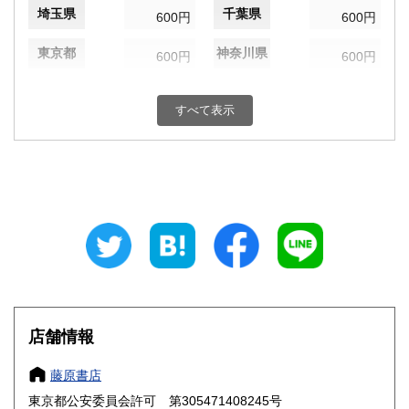
埼玉県
千葉県
600円
600円
東京都
神奈川県
600円
600円
新潟県
富山県
600円
600円
すべて表示
石川県
福井県
600円
600円
山梨県
長野県
600円
600円
岐阜県
静岡県
600円
600円
愛知県
三重県
600円
600円
滋賀県
京都府
600円
600円
大阪府
兵庫県
600円
600円
店舗情報
奈良県
和歌山県
600円
600円
藤原書店
東京都公安委員会許可 第305471408245号
鳥取県
島根県