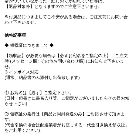
帯がついていなかった・紐しおりが切れていた等は、
【返品対象外】となりますのでご注意下さいませ。
※付属品につきましてご不安がある場合は、ご注文前にお問い合
わせ下さいませ。
他特記事項
◆ 領収証につきまして ◆
【領収証】が必要な場合は【必ずお宛名をご指定の上】、ご注文
時 (メッセージ欄 : その他お問い合わせ欄) にお知らせ下さいま
せ。
※インボイス対応
(通常、納品書のみ添付し出荷致します)
① お宛名は【必ず】ご指定下さい。
(日付・但書きに書名入り等、ご指定がございましたらその旨お知
らせ下さい)
② 領収証の発行は【商品と同封発送のみ】ご対応させて頂きま
す。
(代金引換の場合は配送業者がお渡しする「代金引き換え領収証」
をご利用ください)