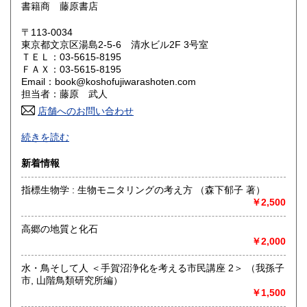
600円
600円
書籍商 藤原書店
岡山県
広島県
600円
600円
〒113-0034
東京都文京区湯島2-5-6 清水ビル2F 3号室
ＴＥＬ：03-5615-8195
山口県
徳島県
600円
600円
ＦＡＸ：03-5615-8195
Email：book@koshofujiwarashoten.com
香川県
愛媛県
600円
600円
担当者：藤原 武人
店舗へのお問い合わせ
高知県
福岡県
600円
600円
【通信販売専門 (ご来店不可)】 の古書店です。
続きを読む
※大変申し訳ございませんが、店頭での販売は行っておりま
佐賀県
長崎県
600円
600円
せん。
新着情報
熊本県
大分県
600円
600円
書籍の状態等、ご不明な点・気になる所がございましたら、
指標生物学 : 生物モニタリングの考え方 （森下郁子 著）
Eメール・電話でお気軽にお問い合わせ下さいませ。
￥2,500
宮崎県
鹿児島県
600円
600円
メールアドレス【book@koshofujiwarashoten.com】
高郷の地質と化石
沖縄県
600円
※販売書籍につきまして【お電話でのお問い合わせ】は、現
￥2,000
品在庫を確認するためお時間を頂戴いたします。
(お電話折返しでのご対応となります)
水・鳥そして人 ＜手賀沼浄化を考える市民講座 2＞ （我孫子
市, 山階鳥類研究所編）
沿線名：JR中央線・総武線・東京メトロ丸ノ内線
￥1,500
最寄駅：御茶ノ水駅・本郷三丁目駅