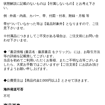
状態解説に記載のないものは【付属しないもの】とお考え下さ
い。
例 : 外函・内函、カバー、帯、付図・付表、附録・月報 等
帯がついていなかった等は【返品対象外】となりますので、ご注
意下さいませ。
※付属品につきましてご不安がある場合は、ご注文前にお問い合
わせ下さいませ。
◆『書店情報 (書店名 : 藤原書店 をクリック)』 には、お取引方法
等の詳細を記載致してございます。
当店を初めてご利用いただくお客様、またご不明な点等ございま
したら、大変お手数ではございますが【ご注文前】にお読み頂け
ますようお願い申し上げます。
◆公費受注は【商品代金2,000円以上】とさせて頂きます。
海外発送可否
不可