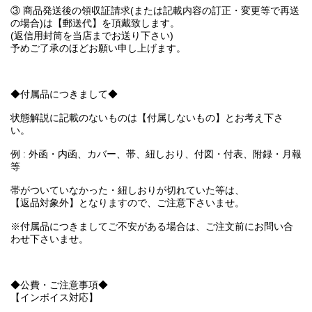
③ 商品発送後の領収証請求(または記載内容の訂正・変更等で再送
の場合)は【郵送代】を頂戴致します。
(返信用封筒を当店までお送り下さい)
予めご了承のほどお願い申し上げます。
◆付属品につきまして◆
状態解説に記載のないものは【付属しないもの】とお考え下さ
い。
例 : 外函・内函、カバー、帯、紐しおり、付図・付表、附録・月報
等
帯がついていなかった・紐しおりが切れていた等は、
【返品対象外】となりますので、ご注意下さいませ。
※付属品につきましてご不安がある場合は、ご注文前にお問い合
わせ下さいませ。
◆公費・ご注意事項◆
【インボイス対応】