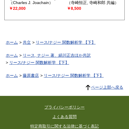
（Charles J. Joachain）
（寺崎恒正, 寺崎和郎 共編）
￥22,000
￥8,500
ホーム
共立
リース/ナジー 関数解析学 【下】
ホーム
リース, ナジー 著、絹川正吉ほか共訳
リース/ナジー 関数解析学 【下】
ホーム
藤原書店
リース/ナジー 関数解析学 【下】
ページ上部へ戻る
プライバシーポリシー
よくある質問
特定商取引に関する法律に基づく表記