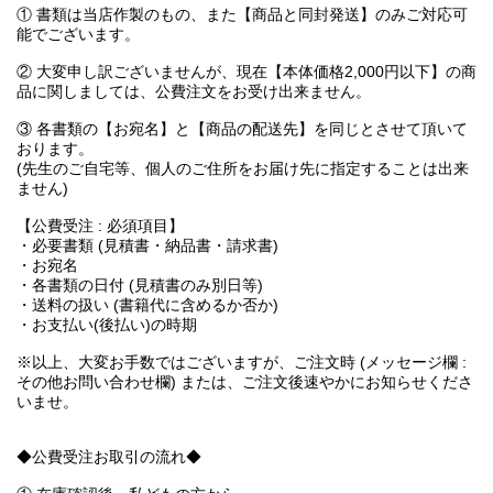
① 書類は当店作製のもの、また【商品と同封発送】のみご対応可
能でございます。
② 大変申し訳ございませんが、現在【本体価格2,000円以下】の商
品に関しましては、公費注文をお受け出来ません。
③ 各書類の【お宛名】と【商品の配送先】を同じとさせて頂いて
おります。
(先生のご自宅等、個人のご住所をお届け先に指定することは出来
ません)
【公費受注 : 必須項目】
・必要書類 (見積書・納品書・請求書)
・お宛名
・各書類の日付 (見積書のみ別日等)
・送料の扱い (書籍代に含めるか否か)
・お支払い(後払い)の時期
※以上、大変お手数ではございますが、ご注文時 (メッセージ欄 :
その他お問い合わせ欄) または、ご注文後速やかにお知らせくださ
いませ。
◆公費受注お取引の流れ◆