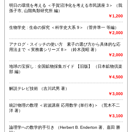
営業時間：【事務所営業・通信販売専門 (ご来店不可)】
明日の環境を考える ＜手賀沼浄化を考える市民講座 3＞ （我
9:00〜17:00 ※買取・仕入れ等で不在の場合がございます
孫子市, 山階鳥類研究所 編）
定休日：水曜日・日曜日・年末年始
￥1,200
書籍の買取について
生物学史 : 生命の探究 ＜科学史大系 9＞ （菅井準一 等編）
￥2,000
自然科学等の学術書・専門書・その他資料買取り致します。
電話・FAX・メール等でお気軽にご相談下さいませ。
アナログ・スイッチの使い方 素子の選び方から具体的な応
出張買取・配送料着払い(当店の支払い)で送って頂くことも
用法まで ＜実務書シリーズ 8＞ （鈴木茂昭 著）
可能でございます。
￥2,000
※お送り頂く場合は必ず事前にご連絡下さいませ。
地球の宝探し : 全国鉱物採集ガイド 【旧版】 （日本鉱物倶楽
取り扱い分野
部 編）
自然科学、外国書、古書一般（その他）
￥4,500
【地球科学(地質・鉱物)・天文学・動物学・植物学・その他
自然科学】
解説テレビ技術 （吉川武男 著）
￥3,000
統計物理の数理 ＜岩波講座 応用数学 (単行本)＞ （荒木不二
洋 著）
￥3,100
論理学への数学的手引き （Herbert B. Enderton 著、嘉田 勝