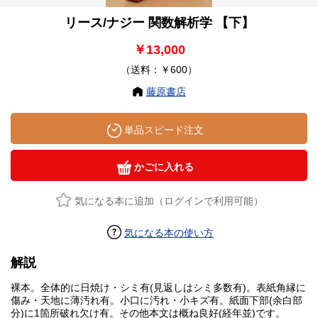
リース/ナジー 関数解析学 【下】
￥13,000
（送料：￥600）
藤原書店
単品スピード注文
かごに入れる
気になる本に追加（ログインで利用可能）
気になる本の使い方
解説
裸本。全体的に日焼け・シミ有(見返しはシミ多数有)。表紙角縁に
傷み・天地に薄汚れ有。小口に汚れ・小キズ有。紙面下部(余白部
分)に1箇所破れ欠け有。その他本文は概ね良好(経年並)です。