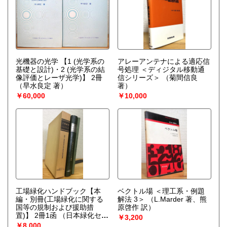
光機器の光学 【1 (光学系の
アレーアンテナによる適応信
基礎と設計)・2 (光学系の結
号処理 ＜ディジタル移動通
像評価とレーザ光学)】 2冊
信シリーズ＞
（菊間信良
（早水良定 著）
著）
￥60,000
￥10,000
工場緑化ハンドブック【本
ベクトル場 ＜理工系・例題
編・別冊(工場緑化に関する
解法 3＞
（L.Marder 著、熊
国等の規制および援助措
原啓作 訳）
置)】 2冊1函
（日本緑化セン
￥3,200
ター編）
￥8,000