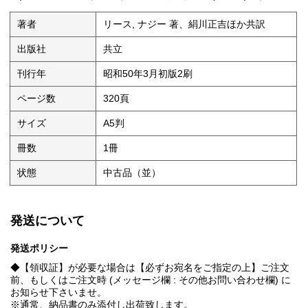
著者
リース, ナジー 著、絹川正吉ほか共訳
出版社
共立
刊行年
昭和50年3月初版2刷
ページ数
320頁
サイズ
A5判
冊数
1冊
状態
中古品（並）
発送について
発送ポリシー
◆【領収証】が必要な場合は【必ずお宛名をご指定の上】ご注文
前、もしくはご注文時 (メッセージ欄 : その他お問い合わせ欄) に
お知らせ下さいませ。
※通常、納品書のみ添付し出荷致します。