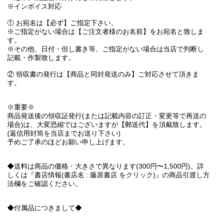
※インボイス対応
① お宛名は【必ず】ご指定下さい。
※ご指定がない場合は【ご注文者様のお名前】をお宛名と致しま
す。
※その他、日付・但し書き等、ご指定がない場合は当店で判断し
記載・作製致します。
② 領収書の発行は【商品と同封発送のみ】ご対応させて頂きま
す。
※重要※
商品発送後の領収証発行(または記載内容の訂正・変更等で再送の
場合)は、大変恐縮ではございますが【郵送代】を頂戴致します。
(返信用封筒を当店までお送り下さい)
予めご了承のほどお願い申し上げます。
◆送料は商品の価格・大きさで異なります(300円〜1,500円)。詳
しくは『書店情報(書店名 : 藤原書店 をクリック)』の商品引渡し方
法欄をご確認ください。
◆付属品につきまして◆