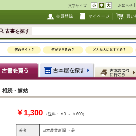
お知らせ
文字サイズ
会員登録
マイページ
買い
古書を探す
・相続・嫁姑
￥1,300
（送料：￥0 ～ ￥600）
著者
日本農業新聞 ・著