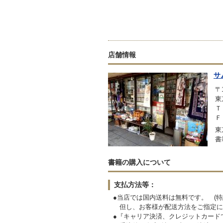
店舗情報
サ
〒1
東
Ｔ
Ｆ
東
書
書籍の購入について
支払方法等：
●当店では国内送料は無料です。 (特
但し、お客様が配送方法をご指定に
●『キャリア決済、クレジットカード