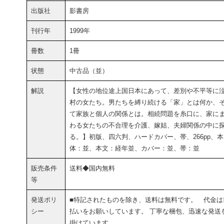
出版社
影書房
刊行年
1999年
冊数
1冊
状態
中古品（並）
解説
【女性の地位途上国日本にあって、差別や不平等に
村の女たち。男たちを縛り続ける「家」とは何か、
て家族と個人の関係とは。相続問題を糸口に、家に
わる女たちの不合理を介護、嫁姑、夫婦関係の中に
る。】初版、四六判、ハードカバー、帯、266pp、本
体：並、本文：経年並、カバー：並、帯：並
販売条件
送料◆国内無料
等
発送ポリ
■特記されたものを除き、送料は無料です。 代金は
シー
払いをお願いしています。 丁寧な梱包、迅速な発送
掛けています。