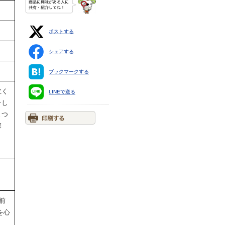
ポストする
シェアする
ブックマークする
泣く
LINEで送る
そし
まつ
探
前
を心