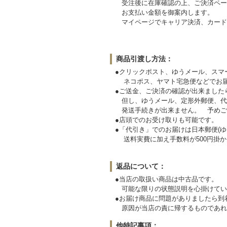
受注後に在庫確認の上、ご決済ペー
お支払い金額を御案内します。
マイページでキャリア決済、カード
商品引渡し方法：
●クリックポスト、ゆうメール、スマ
ネコポス、ヤマト宅急便などでお届
●ご送金、ご決済の確認が出来ました
但し、ゆうメール、定形外郵便、代
発送手続きが出来ません。
●店頭でのお受け取りも可能です。
●「代引き」でのお届けは日本郵便(ゆ
送料実費に加え手数料が500円掛か
返品について：
●当店の取扱い商品は中古品です。
可能な限りの状態説明を心掛けてい
●お届け商品に問題がありましたら
原因が当店の責に帰するものであれ
他特記事項：