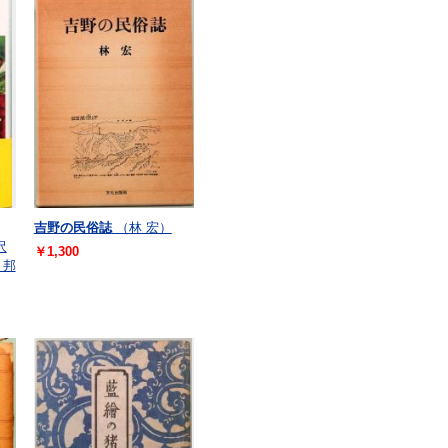
吉野の民俗誌
（林 宏）
沢
￥1,300
 邦