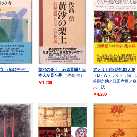
寺
（楢崎秀子）
黄沙の楽土 石原莞爾と日
アメリカ現代詩101人集
本人が見た夢
（佐高 信）
（D・W・ライト：編 
崎順之助／江田孝臣／森
￥1,200
夫・訳）
￥4,200