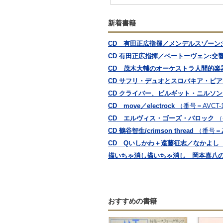
新着書籍
CD 有田正広指揮／メンデルスゾーン:
CD 有田正広指揮／ベートーヴェン:交響曲
CD 茂木大輔のオーケストラ人間的楽器学
CD サフリ・デュオとスロバキア・ピ
CD クライバー、ビルギット・ニルソ
CD move／electrock
（番号＝AVCT-1
CD エルヴィス・ゴーズ・バロック
（
CD 鶴谷智生/crimson thread
（番号＝Z
CD Qいしかわ＋遠藤征志／なかよし
描いちゃ消し描いちゃ消し 岡本喜八
おすすめの書籍