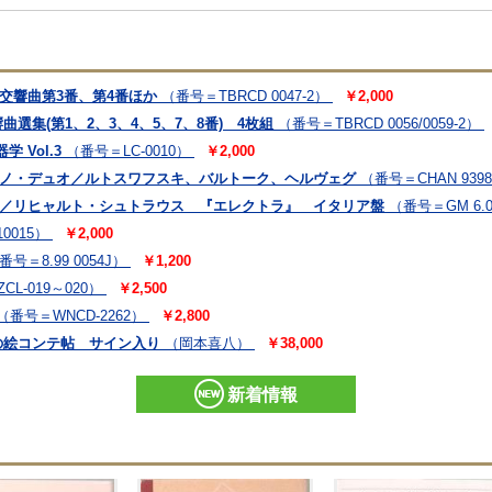
交響曲第3番、第4番ほか
（番号＝TBRCD 0047-2）
￥2,000
選集(第1、2、3、4、5、7、8番) 4枚組
（番号＝TBRCD 0056/0059-2）
 Vol.3
（番号＝LC-0010）
￥2,000
アノ・デュオ／ルトスワフスキ、バルトーク、ヘルヴェグ
（番号＝CHAN 939
ン／リヒャルト・シュトラウス 『エレクトラ』 イタリア盤
（番号＝GM 6.0
0015）
￥2,000
番号＝8.99 0054J）
￥1,200
CL-019～020）
￥2,500
（番号＝WNCD-2262）
￥2,800
の絵コンテ帖 サイン入り
（岡本喜八）
￥38,000
新着情報