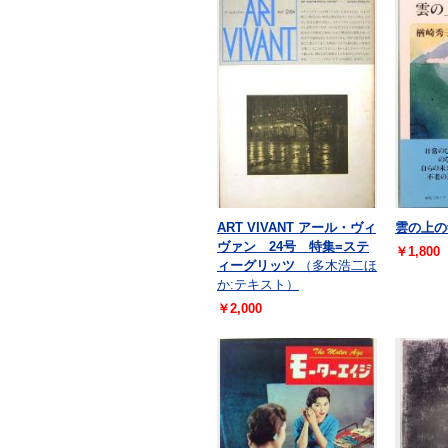
ART VIVANT アール・ヴィ
雲の上の
ヴァン 24号 特集=ステ
￥1,800
ィーグリッツ
（多木浩二ほ
か:テキスト）
￥2,000