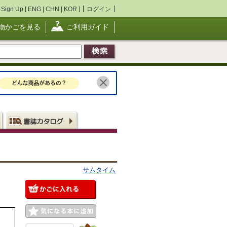
Sign Up [
ENG
|
CHN
|
KOR
]
ログイン
物かごを見る
ご利用ガイド
サムタイム