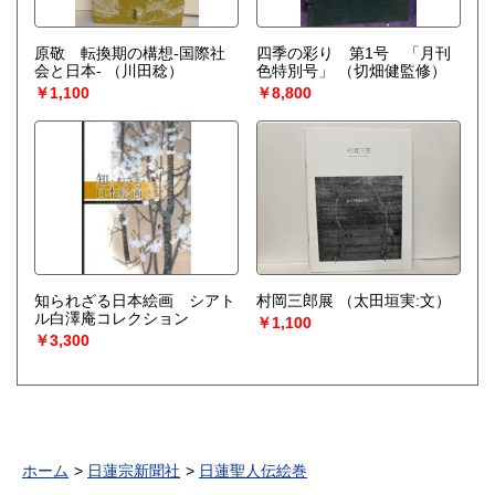
原敬 転換期の構想-国際社
四季の彩り 第1号 「月刊
会と日本-
（川田稔）
色特別号」
（切畑健監修）
￥1,100
￥8,800
知られざる日本絵画 シアト
村岡三郎展
（太田垣実:文）
ル白澤庵コレクション
￥1,100
￥3,300
ホーム
日蓮宗新聞社
日蓮聖人伝絵巻