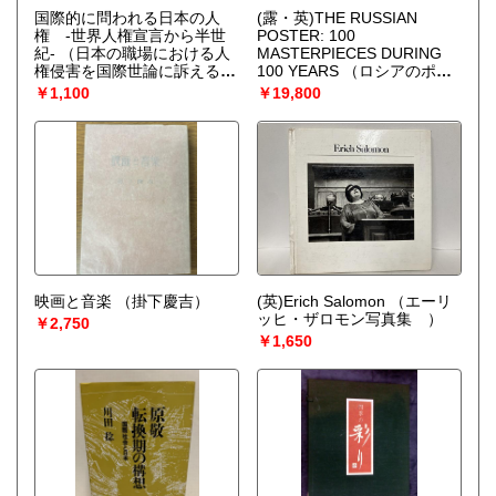
国際的に問われる日本の人
(露・英)THE RUSSIAN
権 -世界人権宣言から半世
POSTER: 100
紀-
（日本の職場における人
MASTERPIECES DURING
権侵害を国際世論に訴える実
100 YEARS
（ロシアのポス
委員会編）
ター）
￥1,100
￥19,800
映画と音楽
（掛下慶吉）
(英)Erich Salomon
（エーリ
ッヒ・ザロモン写真集 ）
￥2,750
￥1,650