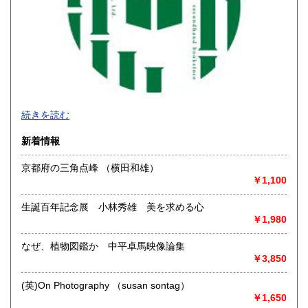
宮崎県
鹿児島県
1,100円
1,100円
沖縄県
1,600円
続きを読む
新着情報
京都府の三角点峰 （横田和雄）
￥1,100
生誕百年記念展 小林秀雄 美を求める心
￥1,980
なぜ、植物図鑑か 中平卓馬映像論集
◆本の在庫について◆
￥3,850
当店に在庫している本はほぼ別棟倉庫に保管していますの
で、性急なお求めにはご対応致し兼ねます。ご来店にてお求
(英)On Photography （susan sontag）
めになりたい場合は事前にご一報下さいませ。
￥1,650