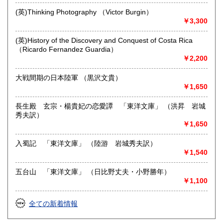
沿線名：-
(英)Thinking Photography （Victor Burgin）
最寄駅：-
￥3,300
営業時間：平日・土・祝10時半～18時
定休日：日曜日
(英)History of the Discovery and Conquest of Costa Rica
（Ricardo Fernandez Guardia）
書籍の買取について
￥2,200
-
大戦間期の日本陸軍 （黒沢文貴）
￥1,650
取り扱い分野
総記、哲学宗教、歴史、社会科学、自然科学、美術工芸、国
長生殿 玄宗・楊貴妃の恋愛譚 「東洋文庫」 （洪昇 岩城
語国文、外国文学、近代文献、趣味、外国書、サブカルチャ
秀夫訳）
ー、古書一般（その他）
￥1,650
入蜀記 「東洋文庫」 （陸游 岩城秀夫訳）
￥1,540
五台山 「東洋文庫」 （日比野丈夫・小野勝年）
￥1,100
全ての新着情報