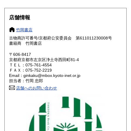
滋賀県
京都府
1,100円
1,100円
店舗情報
大阪府
兵庫県
1,100円
1,100円
竹岡書店
奈良県
和歌山県
1,100円
1,100円
古物商許可番号/京都府公安委員会 第611011230008号
書籍商 竹岡書店
鳥取県
島根県
1,100円
1,100円
〒606-8417
岡山県
広島県
1,100円
1,100円
京都府京都市左京区浄土寺西田町81-4
ＴＥＬ：075-761-4554
ＦＡＸ：075-752-2219
山口県
徳島県
1,100円
1,100円
Email：ginkaku@mbox.kyoto-inet.or.jp
担当者：竹岡 忠郎
香川県
愛媛県
1,100円
1,100円
店舗へのお問い合わせ
高知県
福岡県
1,100円
1,100円
佐賀県
長崎県
1,100円
1,100円
熊本県
大分県
1,100円
1,100円