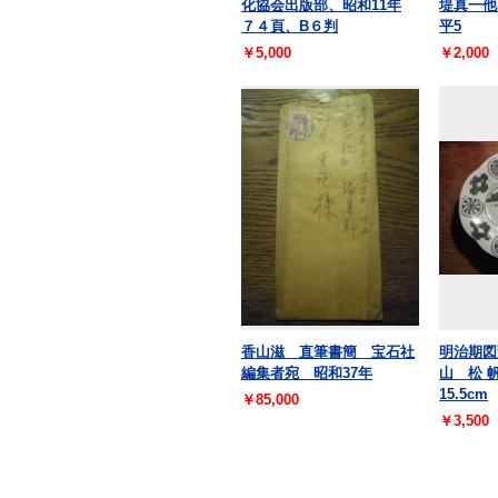
化協会出版部、昭和11年
堤真一他
７４頁、B６判
平5
￥5,000
￥2,000
香山滋 直筆書簡 宝石社
明治期図
編集者宛 昭和37年
山 松 帆
15.5cm
￥85,000
￥3,500