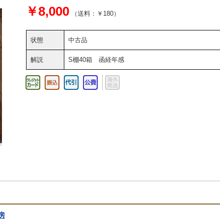
￥8,000
（送料：￥180）
状態
中古品
解説
S棚40箱 函経年感
房