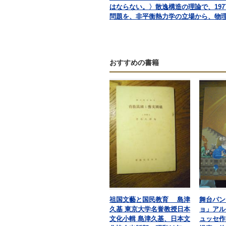
はならない。〉散逸構造の理論で、19
問題を、非平衡熱力学の立場から、物
おすすめの書籍
祖国文藝と国民教育 島津
舞台パン
久基 東京大学名誉教授日本
ョ」アル
文化小輯 島津久基、日本文
ュッセ作