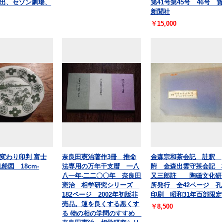
出、セゾン劇場、
第41号第45号 46号 
新聞社
￥15,000
変わり印判 富士
奈良田憲治著作3冊 推命
金森宗和茶会記 註釈
船図 18cm-
法専用の万年干支暦 一八
附 金森出雲守茶会記 
八一年-二二〇〇年 奈良田
又三郎註 陶磁文化研
憲治 相学研究シリーズ
所発行 全42ページ 
182ページ 2002年初版非
印刷 昭和31年百部限定
売品。運を良くする悪くす
￥8,500
る 物の相の学問のすすめ