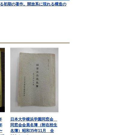
よる初期の著作。開放系に現れる構造の
年
日本大学横浜学園同窓会
年
同窓会会員名簿（附在校生
〜
名簿）昭和35年11月 全