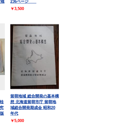
貨殖
236ページ
￥3,500
留萌地域 総合開発の基本構
桂
想 北海道留萌市庁 留萌地
究
域総合開発期成会 昭和20
孔版
年代
￥5,000