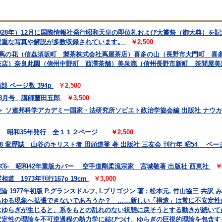
1928年）12月に国際情報社発行昭和天皇の即位礼および大嘗祭（御大典）を
貴重な写真や解説が多数収録されています。
￥2,500
 蔦の花（信劦須坂町 製茶株式会社蔦屋茶店）喜多の山（長野市大門町 喜
茶店）奈良此園（信州中野町 西澤茶舗）美泉瀧（信州長野市新町 茶間屋美
 ページ数 394p
￥2,500
 8月号 講師藤田五郎
￥3,500
 ソ連邦科学アカデミー国家・法研究所ソビエト政治学協会編 出版社 ナウカ
会 昭和35年発行 全１１２ページ
￥2,500
78 変歴誌 山谷のキリスト者 田頭道登 著 出版社 三友会 刊行年 昭54 ページ数
6- 昭和42年重版カバー 空手道剛柔流宗家 宮城敬著 出版社 西東社
￥
 1973年刊行167p 19cm
￥3,000
 1977年初版 P.グランスドルフ, I.プリゴジン 著 ; 松本元, 竹山協三 
らゆる現象へ拡張できないであろうか？ ……新しい「構造」は常に不安定性
はゆらぎが生じると、系をもとの乱れのない状態に戻そうとする動きが続いて
安定性の理論を不可逆過程の熱力学に結びつけ、ゆらぎの巨視的理論を包含す