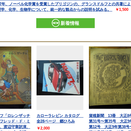
77年、ノーベル化学賞を受賞したプリゴジンの、グランスドルフとの共著に
理学、化学、生物学について、統一的な観点からの説明を試みる。
￥1,500
新着情報
フ「ロレンザッチ
カローラレビン カタログ
貨殖新聞 13冊 大正8
フレッド・ド・ミ
全28ページ 郷ひろみ
第31号〜第35号 大正9
、渡辺守章訳演、
第12号 大正9年第38号
￥2,000