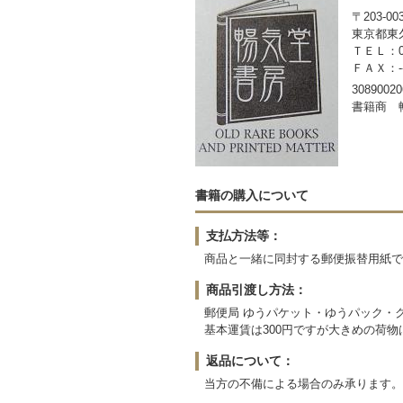
〒203-00
東京都東久
ＴＥＬ：042
ＦＡＸ：-
30890020
書籍商 
書籍の購入について
支払方法等：
商品と一緒に同封する郵便振替用紙で
商品引渡し方法：
郵便局 ゆうパケット・ゆうパック・
基本運賃は300円ですが大きめの荷
返品について：
当方の不備による場合のみ承ります。