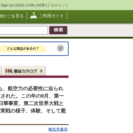
Sign Up [
ENG
|
CHN
|
KOR
]
ログイン
物かごを見る
ご利用ガイド
うち、航空力の必要性に迫られ
された。この年の9月、第一
日華事変、第二次世界大戦と
、実戦の様子、体験、そして慰
暢気堂書房