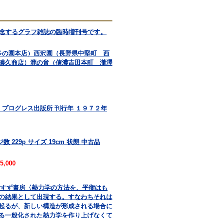
記念するグラフ雑誌の臨時増刊号です。
多の園本店）西沢園（長野県中堅町 西
濃久商店）瀧の音（信濃吉田本町 瀧澤
 プログレス出版所 刊行年 １９７２年
 229p サイズ 19cm 状態 中古品
5,000
共訳 みすず書房〈熱力学の方法を、平衡はも
の結果として出現する。すなわちそれは
起るが、新しい構造が形成される場合に
る一般化された熱力学を作り上げなくて