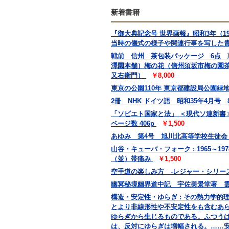
新着書籍
『御大典記念号 世界画報』昭和3年（
当時の儀式の様子や関連行事を写した
戦前 信州 茶包装パッケージ 6点
澤園本舗）梅の花（信州須坂市梅の園
又右衛門）
￥8,000
東京の公園110年 東京都建設局公園緑地部
2冊 NHK ドイツ語 昭和35年4月号
「ソビエト国家と法」 ＜現代ソ連新書＞
ページ数 406p
￥1,500
あゆみ 第4号 旭川北高等学校生徒
山谷・キューバ・フォーク : 1965～19
（並）帯痛み
￥1,500
空手道の楽しみ方 -レジャー・シリーズ
幽冥秘境幽界道中記 宇佐美景堂著 霊相道
構造・安定性・ゆらぎ : その熱力学的理論
とより非線形性や不安定性をも含むあ
ゆらぎから生じるものである。ふつう
は、反対にゆらぎは増幅される。……