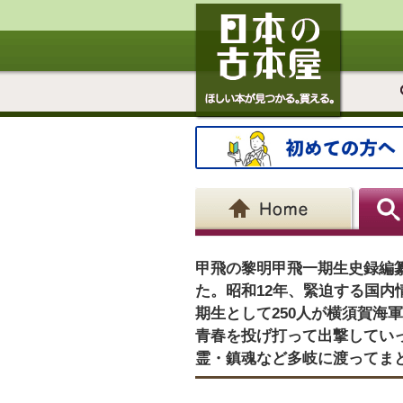
甲飛の黎明甲飛一期生史録編纂
た。昭和12年、緊迫する国
期生として250人が横須賀
青春を投げ打って出撃してい
霊・鎮魂など多岐に渡ってま