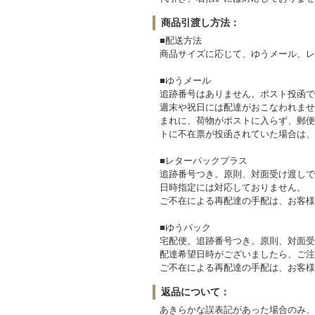
商品引渡し方法：
■配送方法
商品サイズに応じて、ゆうメール、レ
■ゆうメール
追跡番号はありません。ポスト投函で
週末や祝日には配達がおこなわれませ
まれに、荷物がポストに入らず、郵便
トに不在票が投函されていた場合は、
■レターパックプラス
追跡番号つき。原則、対面受け渡しで
日時指定には対応しておりません。
ご不在による再配達の手配は、お客様
■ゆうパック
宅配便。追跡番号つき。原則、対面受
配達希望日時がございましたら、ご注
ご不在による再配達の手配は、お客様
返品について：
あきらかな誤表記があった場合のみ、