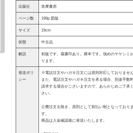
出版社
筑摩書房
ページ数
199p 図版
サイズ
19cm
状態
中古品
解説
初版です。蔵書印あり。裸本です。強めのヤケシミ
ります。
発送ポリ
※電話注文やハガキ注文には原則対応しておりませ
シー
また、電話注文やハガキ注文を承る場合、別途手数
請求する場合がございますので、あらかじめご了承
さい。
公費注文を除き、原則として前払い制となっており
す。
商品は入金確認後に発送いたします。