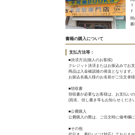
Ｔ
Ｆ
岡
書
書籍の購入について
支払方法等：
■決済方法(個人のお客様)
クレジット決済またはお振込みでお支
商品は入金確認後の発送となります。
お振込名義人様のお名前がご注文者様
■領収書
領収書が必要なお客様は、お支払いの
(宛名、但し書き等もお知らせください
■公費購入
公費購入の際は、ご注文時に備考欄に
■その他
代引き、着払いには対応しておりませ