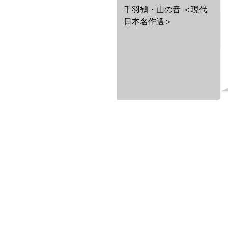
千羽鶴・山の音 ＜現代
日本名作選＞