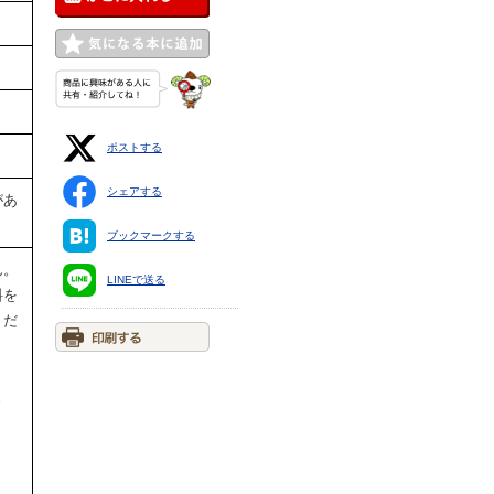
ポストする
シェアする
があ
ブックマークする
ん。
LINEで送る
料を
くだ
ま