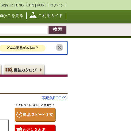
Sign Up [
ENG
|
CHN
|
KOR
]
ログイン
物かごを見る
ご利用ガイド
不死鳥BOOKS