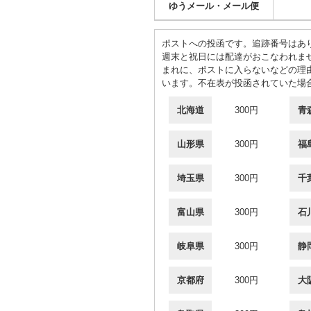
ゆうメール・メール便
ポストへの投函です。追跡番号はあ
週末と祝日には配達がおこなわれま
まれに、ポストに入らないなどの理
います。不在表が投函されていた場
北海道
300円
青
山形県
300円
福
埼玉県
300円
千
富山県
300円
石
岐阜県
300円
静
京都府
300円
大