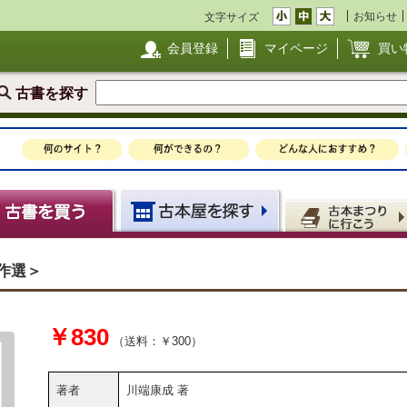
お知らせ
文字サイズ
会員登録
マイページ
買い
古書を探す
作選＞
￥830
（送料：￥300）
著者
川端康成 著