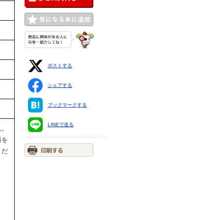
ポストする
シェアする
ブックマークする
。
LINEで送る
ん。
料を
くだ
ま