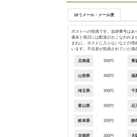
ゆうメール・メール便
ポストへの投函です。追跡番号はあ
週末と祝日には配達がおこなわれま
まれに、ポストに入らないなどの理
います。不在表が投函されていた場
北海道
300円
青
山形県
300円
福
埼玉県
300円
千
富山県
300円
石
岐阜県
300円
静
京都府
300円
大