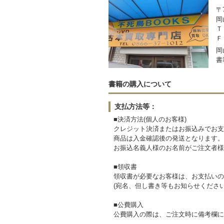
〒7
岡
Ｔ
Ｆ
岡
書
書籍の購入について
支払方法等：
■決済方法(個人のお客様)
クレジット決済またはお振込みでお支
商品は入金確認後の発送となります。
お振込名義人様のお名前がご注文者様
■領収書
領収書が必要なお客様は、お支払いの
(宛名、但し書き等もお知らせください
■公費購入
公費購入の際は、ご注文時に備考欄に