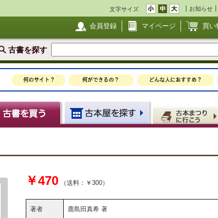
お知らせ
文字サイズ
会員登録
マイページ
買い
古書を探す
￥470
（送料：￥300）
著者
鹿島田真希 著