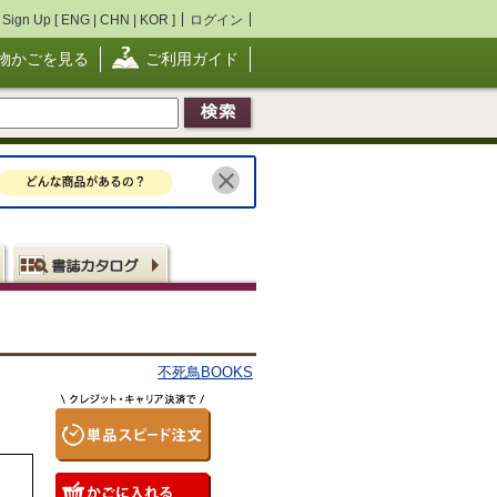
Sign Up [
ENG
|
CHN
|
KOR
]
ログイン
物かごを見る
ご利用ガイド
不死鳥BOOKS