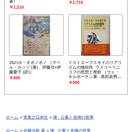
著）
￥1,710
￥1,210
26のホ・オポノポノ
（マベ
ドストエーフスキイのリアリ
ル・カッツ (著)、伊藤功+伊
ズムの独自性 :ラスコーリニ
藤愛子 (訳)）
コフの思想と挫折
（ヴェ・
キルポーチン著 ; 黒田辰男
￥800
訳）
￥590
ホーム
実業之日本社
禅 : 公案と坐禅の世界
ホーム
佐橋法龍 著
禅 : 公案と坐禅の世界