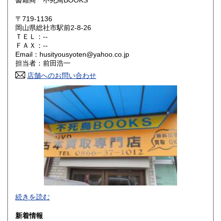
書籍商 不死鳥BOOKS
滋賀県
京都府
300円
300円
〒719-1136
大阪府
兵庫県
300円
300円
岡山県総社市駅前2-8-26
ＴＥＬ：--
奈良県
和歌山県
ＦＡＸ：--
300円
300円
Email：husityousyoten@yahoo.co.jp
担当者：前田浩一
鳥取県
島根県
300円
300円
店舗へのお問い合わせ
岡山県
広島県
300円
300円
山口県
徳島県
300円
300円
香川県
愛媛県
300円
300円
高知県
福岡県
300円
300円
佐賀県
長崎県
300円
300円
不死鳥BOOKSでは、書籍だけでなくCD、DVD、レコード、
熊本県
大分県
300円
300円
続きを読む
ゲーム、おもちゃ、骨董品まであらゆるものの買い取りがで
きます。店主が、日本全国買取にお伺いいたします。お気軽
宮崎県
鹿児島県
新着情報
300円
300円
にお問い合わせください。出張費は、無料です。