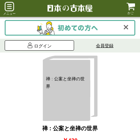
かご
メニュー
会員登録
ログイン
禅 : 公案と坐禅の世
界
禅 : 公案と坐禅の世界