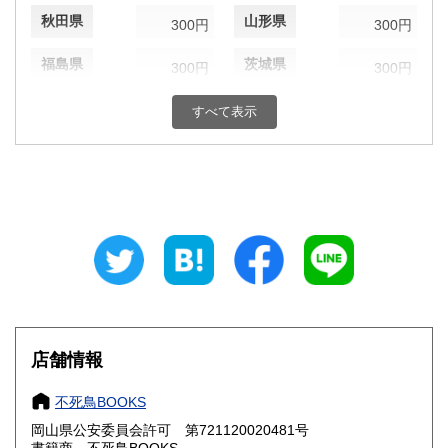
秋田県
山形県
300円
300円
福島県
茨城県
300円
300円
栃木県
群馬県
300円
300円
すべて表示
埼玉県
千葉県
300円
300円
東京都
神奈川県
300円
300円
新潟県
富山県
300円
300円
石川県
福井県
300円
300円
山梨県
長野県
300円
300円
店舗情報
岐阜県
静岡県
300円
300円
不死鳥BOOKS
愛知県
三重県
300円
300円
岡山県公安委員会許可 第721120020481号