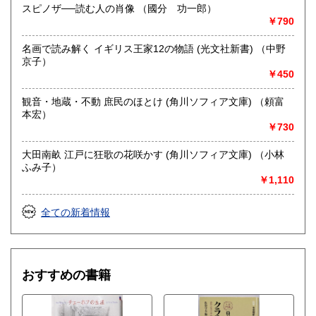
スピノザ──読む人の肖像 （國分 功一郎）
￥790
名画で読み解く イギリス王家12の物語 (光文社新書) （中野
京子）
￥450
観音・地蔵・不動 庶民のほとけ (角川ソフィア文庫) （頼富
本宏）
￥730
大田南畝 江戸に狂歌の花咲かす (角川ソフィア文庫) （小林
ふみ子）
￥1,110
全ての新着情報
おすすめの書籍