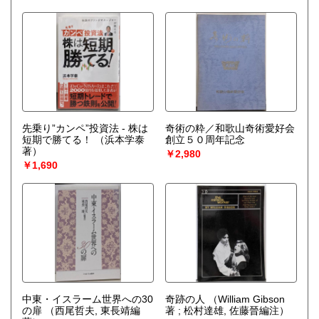
先乗り”カンペ”投資法 - 株は
奇術の粋／和歌山奇術愛好会
短期で勝てる！
（浜本学泰
創立５０周年記念
著）
￥2,980
￥1,690
中東・イスラーム世界への30
奇跡の人
（William Gibson
の扉
（西尾哲夫, 東長靖編
著 ; 松村達雄, 佐藤晉編注）