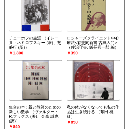
チェーホフの生涯
（イレー
ロジャーズクライエント中心
ヌ・ネミロフスキー (著)、芝
療法<有斐閣新書 古典入門>
盛行 (訳)）
（佐治守夫, 飯長喜一郎 編）
￥1,800
￥390
集合の本 : 親と教師のための
私の体がなくなっても私の作
新しい数学
（ヴァルター・
品は生き続ける
（篠田 桃
R.フックス (著)、金森 誠也
紅）
(訳)）
￥850
￥840