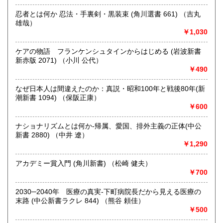
忍者とは何か 忍法・手裏剣・黒装束 (角川選書 661) （吉丸
沖縄県
300円
沿線名：伯備線・桃太郎線(吉備線)
雄哉）
最寄駅：総社駅
￥1,030
営業時間：9時から17時
定休日：年中無休
ケアの物語 フランケンシュタインからはじめる (岩波新書
新赤版 2071) （小川 公代）
書籍の買取について
￥490
不死鳥BOOKSでは、書籍だけでなくCD、DVD、レコード、
ゲーム、おもちゃ、骨董品まであらゆるものの買い取りがで
なぜ日本人は間違えたのか：真説・昭和100年と戦後80年(新
きます。店主が、日本全国買取にお伺いいたします。お気軽
潮新書 1094) （保阪正康）
にお問い合わせください。出張費は、無料です。
￥600
ナショナリズムとは何か-帰属、愛国、排外主義の正体(中公
取り扱い分野
新書 2880) （中井 遼）
哲学宗教、歴史、社会科学、自然科学、美術工芸、趣味、外
￥1,290
国書、サブカルチャー、古書一般（その他）
オールジャンル
アカデミー賞入門 (角川新書) （松崎 健夫）
￥700
2030─2040年 医療の真実-下町病院長だから見える医療の
末路 (中公新書ラクレ 844) （熊谷 頼佳）
￥500