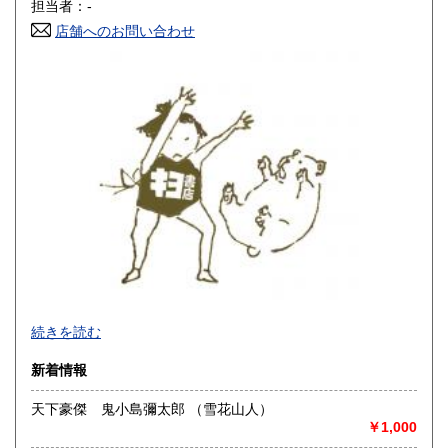
担当者：-
店舗へのお問い合わせ
高知県
福岡県
600円
600円
佐賀県
長崎県
600円
600円
熊本県
大分県
600円
600円
宮崎県
鹿児島県
600円
600円
沖縄県
600円
-
続きを読む
沿線名：大須観音駅4番出口 徒歩5分
新着情報
最寄駅：名古屋市営地下鉄鶴舞線
営業時間：12:00～18:00
天下豪傑 鬼小島彌太郎 （雪花山人）
定休日：火曜日定休(仕入れのため不定休となる場合がござい
￥1,000
ます)