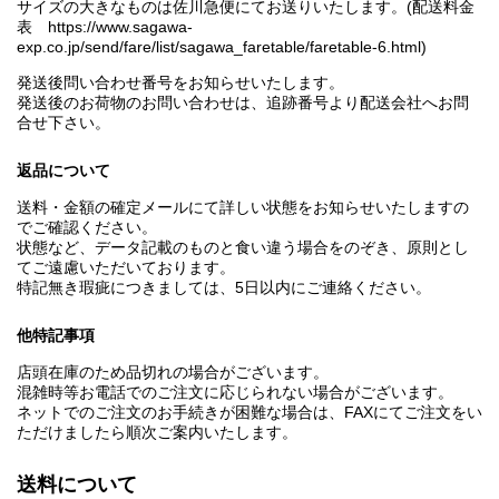
サイズの大きなものは佐川急便にてお送りいたします。(配送料金
表 https://www.sagawa-
exp.co.jp/send/fare/list/sagawa_faretable/faretable-6.html)
発送後問い合わせ番号をお知らせいたします。
発送後のお荷物のお問い合わせは、追跡番号より配送会社へお問
合せ下さい。
返品について
送料・金額の確定メールにて詳しい状態をお知らせいたしますの
でご確認ください。
状態など、データ記載のものと食い違う場合をのぞき、原則とし
てご遠慮いただいております。
特記無き瑕疵につきましては、5日以内にご連絡ください。
他特記事項
店頭在庫のため品切れの場合がございます。
混雑時等お電話でのご注文に応じられない場合がございます。
ネットでのご注文のお手続きが困難な場合は、FAXにてご注文をい
ただけましたら順次ご案内いたします。
送料について