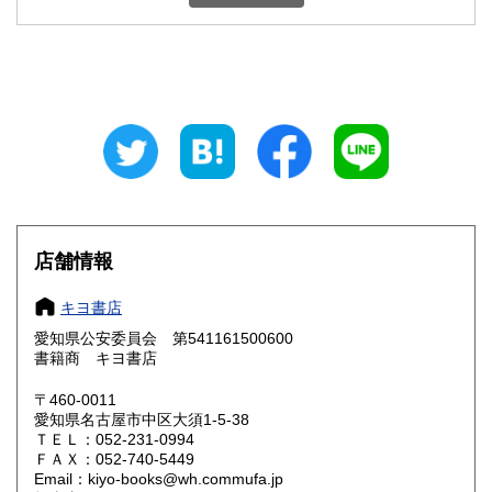
石川県
福井県
600円
600円
山梨県
長野県
600円
600円
岐阜県
静岡県
600円
600円
愛知県
三重県
600円
600円
滋賀県
京都府
600円
600円
大阪府
兵庫県
600円
600円
店舗情報
奈良県
和歌山県
600円
600円
キヨ書店
愛知県公安委員会 第541161500600
鳥取県
島根県
600円
600円
書籍商 キヨ書店
岡山県
広島県
600円
600円
〒460-0011
愛知県名古屋市中区大須1-5-38
ＴＥＬ：052-231-0994
山口県
徳島県
600円
600円
ＦＡＸ：052-740-5449
Email：kiyo-books@wh.commufa.jp
香川県
愛媛県
600円
600円