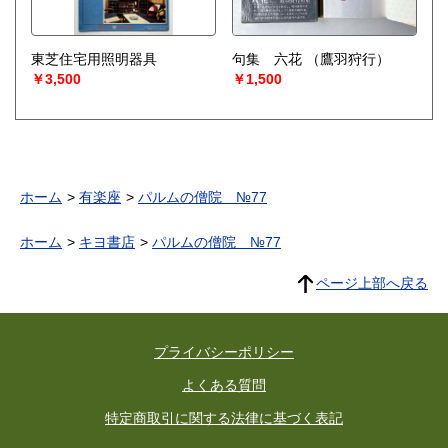
東芝住宅用照明器具
句集 六花
（鷹羽狩行）
￥3,500
￥1,500
ホーム
有楽座
パルムの僧院 №77
ホーム
キヨ書店
パルムの僧院 №77
ページ上部へ戻る
プライバシーポリシー
よくある質問
特定商取引に関する法律に基づく表記