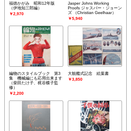
福徳かがみ 昭和12年版
Jasper Johns Working
（伊地知三郎編）
Proofs ジャスパー・ジョーン
ズ
（Christian Geelhaar）
￥2,970
￥5,940
編物のスタイルブック 第3
大観艦式記念 絵葉書
集 機械編にも応用出来ます
￥3,850
（柴田たけ子、梶谷蝶子監
修）
￥2,200