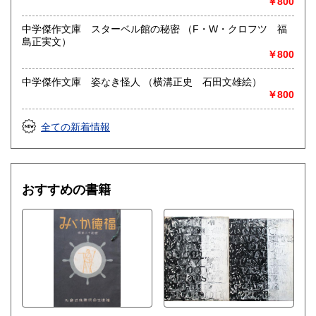
￥800
中学傑作文庫 スターベル館の秘密 （F・W・クロフツ 福
島正実文）
￥800
中学傑作文庫 姿なき怪人 （横溝正史 石田文雄絵）
￥800
全ての新着情報
おすすめの書籍