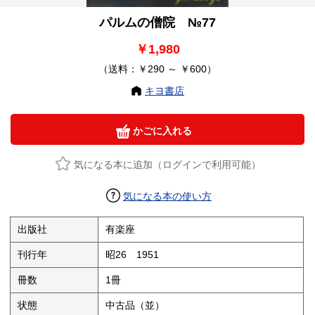
パルムの僧院 №77
￥1,980
（送料：￥290 ～ ￥600）
キヨ書店
かごに入れる
気になる本に追加（ログインで利用可能）
気になる本の使い方
出版社
有楽座
刊行年
昭26 1951
冊数
1冊
状態
中古品（並）