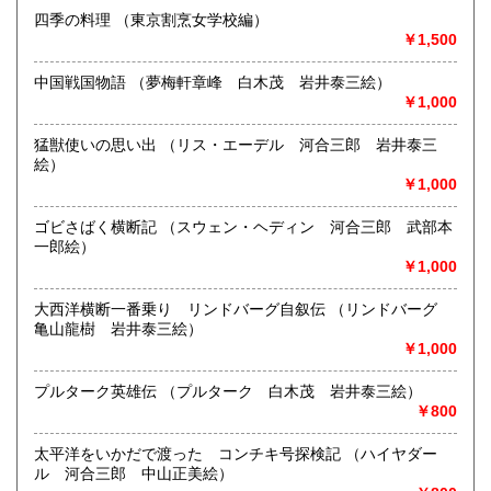
四季の料理 （東京割烹女学校編）
書籍の買取について
￥1,500
美術関係、建築関係資料等扱っております。
また、江戸期からの古地図、刷り物など、視覚的に当時の様
中国戦国物語 （夢梅軒章峰 白木茂 岩井泰三絵）
子がわかる資料に力を入れております。
￥1,000
一般書や、専門書の扱いもございます。
店頭へのお持ち込み、宅配便でのご送付のいずれも承りま
猛獣使いの思い出 （リス・エーデル 河合三郎 岩井泰三
す。
絵）
どうぞお気軽にご相談ください。
￥1,000
取り扱い分野
ゴビさばく横断記 （スウェン・ヘディン 河合三郎 武部本
一郎絵）
歴史、社会科学、自然科学、美術工芸、国語国文、古典籍、
￥1,000
近代文献、趣味、サブカルチャー、古書一般（その他）
大西洋横断一番乗り リンドバーグ自叙伝 （リンドバーグ
亀山龍樹 岩井泰三絵）
￥1,000
プルターク英雄伝 （プルターク 白木茂 岩井泰三絵）
￥800
太平洋をいかだで渡った コンチキ号探検記 （ハイヤダー
ル 河合三郎 中山正美絵）