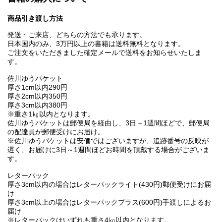
商品引き渡し方法
発送・ご来店、どちらの方法でも承ります。
日本国内のみ、3万円以上の書籍は送料無料となります。
ご注文をいただきました確定メールで送料をお知らせいたしま
す。
佐川ゆうパケット
厚さ1cm以内290円
厚さ2cm以内350円
厚さ3cm以内380円
※重さ1㎏以内となります。
佐川ゆうパケットは郵便局を経由し、3日～1週間ほどで、郵便局
の配達員が郵便受けにお届け。
※佐川ゆうパケットは安価ではございますが、追跡番号の反映が
遅く、お届けに3日～1週間ほどお時間を頂戴する場合がございま
す。
レターパック
厚さ3cm以内の場合はレターパックライト(430円)郵便受けにお届
け
厚さ3cm以上の場合はレターパックプラス(600円)手渡しによるお
届け
※レターパックはいずれも重さ4㎏以内となります。