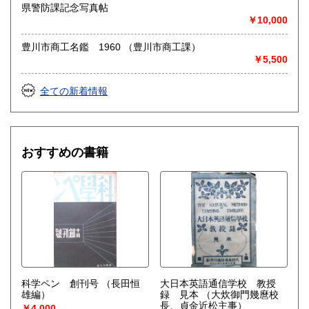
県警防課記念写真帖
￥10,000
豊川市商工名鑑 1960 （豊川市商工課）
￥5,500
全ての新着情報
おすすめの書籍
科学ペン 創刊号
（長田恒
大日本英語通信学校 教授
雄編）
録 見本
（大炊御門幾麿校
長、貞金近松主事）
￥4,000