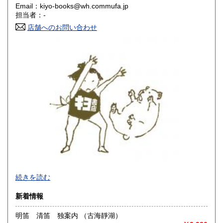
Email：kiyo-books@wh.commufa.jp
香川県
愛媛県
600円
600円
担当者：-
店舗へのお問い合わせ
高知県
福岡県
600円
600円
佐賀県
長崎県
600円
600円
熊本県
大分県
600円
600円
宮崎県
鹿児島県
600円
600円
沖縄県
600円
-
続きを読む
沿線名：大須観音駅4番出口 徒歩5分
新着情報
最寄駅：名古屋市営地下鉄鶴舞線
営業時間：12:00～18:00
明笛 清笛 独案内 （古海靜湖）
定休日：火曜日定休(仕入れのため不定休となる場合がござい