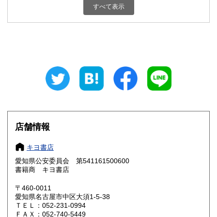
すべて表示
石川県
福井県
600円
600円
山梨県
長野県
600円
600円
岐阜県
静岡県
600円
600円
愛知県
三重県
600円
600円
滋賀県
京都府
600円
600円
大阪府
兵庫県
600円
600円
店舗情報
奈良県
和歌山県
600円
600円
キヨ書店
愛知県公安委員会 第541161500600
鳥取県
島根県
600円
600円
書籍商 キヨ書店
岡山県
広島県
600円
600円
〒460-0011
愛知県名古屋市中区大須1-5-38
ＴＥＬ：052-231-0994
山口県
徳島県
600円
600円
ＦＡＸ：052-740-5449