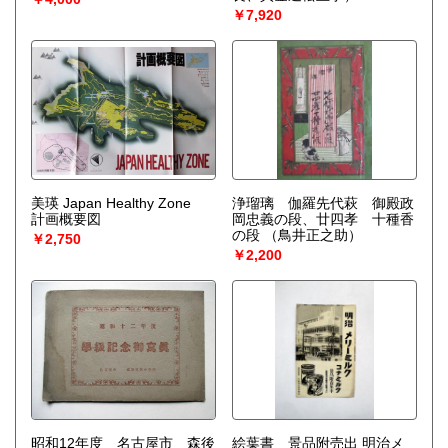
￥7,920
美瑛 Japan Healthy Zone
浄瑠璃 伽羅先代萩 御殿政
計画概要図
岡忠義の段、廿四孝 十種香
の段
（鳥井正之助）
￥2,750
￥2,200
昭和12年度 名古屋市 森後
絵葉書 景品附売出 明治メ