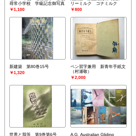
尋常小学校 学級記念御写真
リーミルク コナミルク
￥1,100
￥800
新建築 第80巻15号
ペン習字兼用 新青年手紙文
（村瀬敬）
￥1,320
￥2,000
世界と我等 第9巻第6号
A.G. Australian Gliding