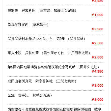
￥3,980
ます)
唱歌帳 尋常科用 （三重県 加藤五百紀編）
書籍の買取について
￥1,000
美術関係、建築関係資料等扱っております。
また、江戸期からの古地図、刷り物など、視覚的に当時の様
吹風琴独案内 （章林散士）
子がわかる資料に力を入れております。
￥2,980
一般書や、専門書の扱いもございます。
店頭へのお持ち込み、宅配便でのご送付のいずれも承りま
武井武雄刊本作品ひとりごと 第9集 （武井武雄）
す。
￥2,500
どうぞお気軽にご相談ください。
軍人小説 兵営の夢 （雲の屋かくれ 井戸田市太郎）
取り扱い分野
￥2,000
歴史、社会科学、自然科学、美術工芸、国語国文、古典籍、
第5回内国勧業博覧会各館附夜景紀念写真帖 （田井久之助）
近代文献、趣味、サブカルチャー、古書一般（その他）
￥4,980
成田山名所真景 附宗吾神社 （三間七兵衛）
￥3,000
全注 古事記 （尾崎知光編）
￥3,000
防空協会々員章御親授式並警防団及防空監視隊御視閲 岐阜