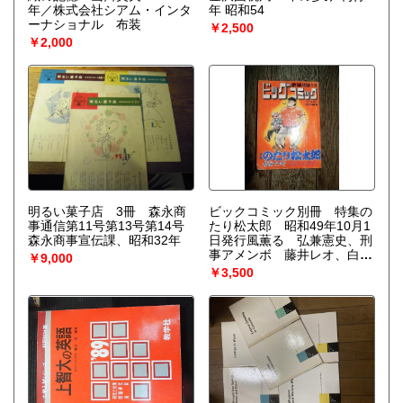
年／株式会社シアム・インタ
年 昭和54
ーナショナル 布装
￥2,500
￥2,000
明るい菓子店 3冊 森永商
ビックコミック別冊 特集の
事通信第11号第13号第14号
たり松太郎 昭和49年10月1
森永商事宣伝課、昭和32年
日発行風薫る 弘兼憲史、刑
事アメンボ 藤井レオ、白い
￥9,000
轍 菊池勝也、 インベーダ
￥3,500
ーのろくろ首 矢野徹文 椋
陽児画 掲載