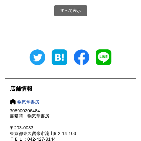
新潟県
富山県
180円
180円
すべて表示
石川県
福井県
180円
180円
山梨県
長野県
180円
180円
岐阜県
静岡県
180円
180円
愛知県
三重県
180円
180円
滋賀県
京都府
180円
180円
大阪府
兵庫県
180円
180円
店舗情報
奈良県
和歌山県
180円
180円
暢気堂書房
308900206484
鳥取県
島根県
180円
180円
書籍商 暢気堂書房
岡山県
広島県
180円
180円
〒203-0033
東京都東久留米市滝山6-2-14-103
ＴＥＬ：042-427-9144
山口県
徳島県