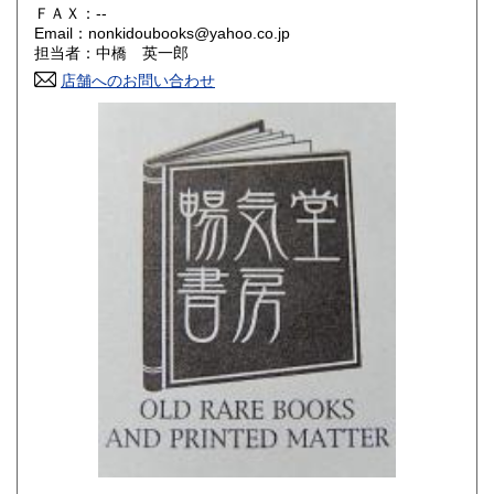
180円
180円
ＦＡＸ：--
Email：nonkidoubooks@yahoo.co.jp
香川県
愛媛県
180円
180円
担当者：中橋 英一郎
店舗へのお問い合わせ
高知県
福岡県
180円
180円
佐賀県
長崎県
180円
180円
熊本県
大分県
180円
180円
宮崎県
鹿児島県
180円
180円
沖縄県
180円
-