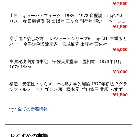
￥2,500
山谷・キューバ・フォーク : 1965～1978 変歴誌 山谷のキ
リスト者 田頭道登 著 出版社 三友会 刊行年 昭54 ページ数
229p サイズ 19cm 状態 中古品（並）帯痛み
￥1,500
空手道の楽しみ方 -レジャー・シリーズ6- 昭和42年重版カ
バー 空手道剛柔流宗家 宮城敬著 出版社 西東社
￥5,000
幽冥秘境幽界道中記 宇佐美景堂著 霊相道 1973年刊行
167p 19cm
￥3,000
構造・安定性・ゆらぎ : その熱力学的理論 1977年初版 P.グラ
ンスドルフ, I.プリゴジン 著 ; 松本元, 竹山協三 共訳 みすず書
房〈熱力学の方法を、平衡はもとより非線形性や不安定性を
￥1,500
も含むあらゆる現象へ拡張できないであろうか？ ……新し
い「構造」は常に不安定性の結果として出現する。すなわち
全ての新着情報
それはゆらぎから生じるものである。ふつうはゆらぎが生じ
ると、系をもとの乱れのない状態に戻そうとする動きが続い
て起るが、新しい構造が形成される場合には、反対にゆらぎ
は増幅される。……安定性の理論を不可逆過程の熱力学に結
びつけ、ゆらぎの巨視的理論を包含する一般化された熱力学
おすすめの書籍