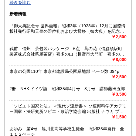
続きを読む
沿線名：西武新宿線
新着情報
最寄駅：花小金井
営業時間：10:00〜18:00
『御大典記念号 世界画報』昭和3年（1928年）12月に国際情
定休日：不定休
報社発行昭和天皇の即位礼および大嘗祭（御大典）を記念す
るグラフ雑誌の臨時増刊号です。当時の儀式の様子や関連行
￥2,500
書籍の買取について
事を写した貴重な写真や解説が多数収録されています。
古本・骨董品の出張買取のお申込み・ご予約は、お電話・ま
戦前 信州 茶包装パッケージ 6点 蔦の花（信劦須坂町
たはメールにて承っております。 お気軽にお問合わせくださ
製茶株式会社蔦屋茶店）喜多の山（長野市大門町 喜多の園
い。
本店）西沢園（長野県中堅町 西澤園本舗）梅の花（信州須
￥8,000
出張費は無料です。旧家、蔵のあるお宅、昭和40年以前の古
坂市梅の園茶店）奈良此園（信州中野町 西澤茶舗）美泉瀧
いお宅の買取は、遠方でも大歓迎です。
（信州長野市新町 茶間屋美濃久商店）瀧の音（信濃吉田本
東京の公園110年 東京都建設局公園緑地部 ページ数 394p
町 瀧澤又右衛門）
￥2,500
取り扱い分野
2冊 NHK ドイツ語 昭和35年4月号 8月号 講師藤田五郎
社会科学、美術工芸、古典籍、近代文献、外国書
￥3,500
「ソビエト国家と法」 ＜現代ソ連新書＞ ソ連邦科学アカデミ
ー国家・法研究所ソビエト政治学協会編 出版社 ナウカ プロ
グレス出版所 刊行年 １９７２年 ページ数 406p
￥1,500
あゆみ 第4号 旭川北高等学校生徒会 昭和35年発行 全
１１２ページ