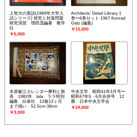
上智大の英語(1989年大学入
Architects' Detail Library 1
試シリーズ) 研究と対策問題
巻〜6巻セット 1967 Konrad
研究演習 増田茂編著 教学
Gatz (編集)
社
￥15,000
￥5,000
木原敏江カレンダー摩利と新
中央文学 昭和41年3月号〜
吾 1982年 lala ララ特別
昭和47年5・6月合併号 12
編集 白泉社 12枚12ヶ月
冊 日本中央文学会
まで揃い 52.5cm-38cm
￥24,000
￥3,000