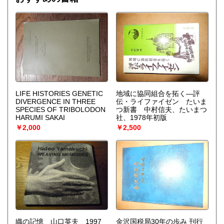
を作り上げなくてはならない。〉散逸構造の理論で、1977
年、ノーベル化学賞を受賞したプリゴジンの、グランスドル
フとの共著による初期の著作。開放系に現れる構造の問題
を、非平衡熱力学の立場から、物理学、化学、生物学につい
て、統一的な観点からの説明を試みる。
LIFE HISTORIES GENETIC
地域に協同組合を拓く—評
DIVERGENCE IN THREE
伝・ライファイゼン たいま
SPECIES OF TRIBOLODON
つ新書 中村信夫、たいまつ
HARUMI SAKAI
社、1978年初版
￥2,000
￥2,500
織の記憶 山口英夫 1997
金沢国税局30年の歩み 刊行