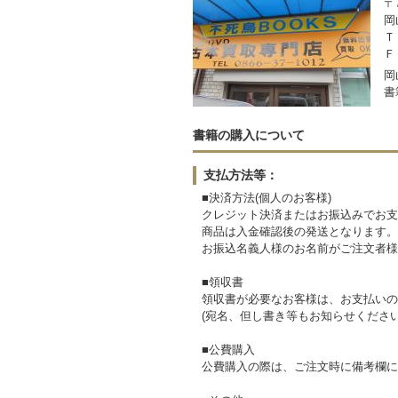
〒7
岡
Ｔ
Ｆ
岡
書
書籍の購入について
支払方法等：
■決済方法(個人のお客様)
クレジット決済またはお振込みでお支
商品は入金確認後の発送となります。
お振込名義人様のお名前がご注文者様
■領収書
領収書が必要なお客様は、お支払いの
(宛名、但し書き等もお知らせください
■公費購入
公費購入の際は、ご注文時に備考欄に