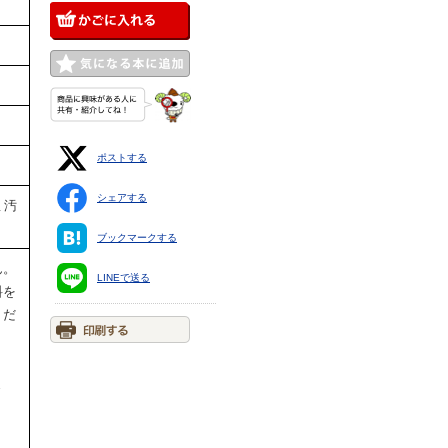
ポストする
シェアする
ミ汚
ブックマークする
ん。
LINEで送る
料を
くだ
ま