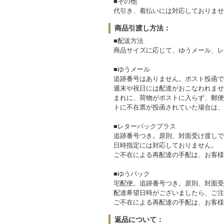
■その他
代引き、着払いには対応しておりませ
商品引渡し方法：
■配送方法
商品サイズに応じて、ゆうメール、レ
■ゆうメール
追跡番号はありません。ポスト投函で
週末や祝日には配達がおこなわれませ
まれに、荷物がポストに入らず、郵便
トに不在票が投函されていた場合は、
■レターパックプラス
追跡番号つき。原則、対面受け渡しで
日時指定には対応しておりません。
ご不在による再配達の手配は、お客様
■ゆうパック
宅配便。追跡番号つき。原則、対面受
配達希望日時がございましたら、ご注
ご不在による再配達の手配は、お客様
返品について：