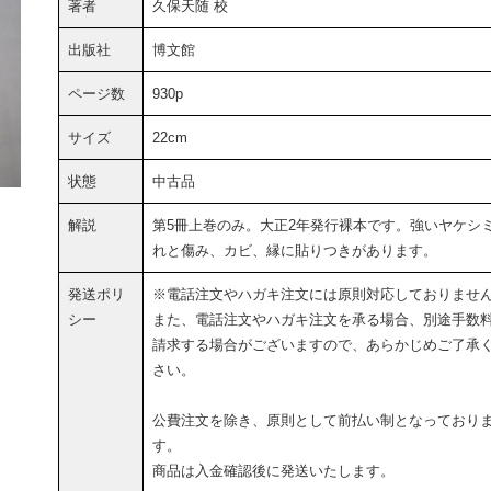
著者
久保天随 校
出版社
博文館
ページ数
930p
サイズ
22cm
状態
中古品
解説
第5冊上巻のみ。大正2年発行裸本です。強いヤケシ
れと傷み、カビ、縁に貼りつきがあります。
発送ポリ
※電話注文やハガキ注文には原則対応しておりませ
シー
また、電話注文やハガキ注文を承る場合、別途手数
請求する場合がございますので、あらかじめご了承
さい。
公費注文を除き、原則として前払い制となっており
す。
商品は入金確認後に発送いたします。