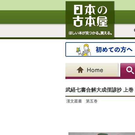
武経七書合解大成俚諺抄 上巻
漢文叢書 第五巻