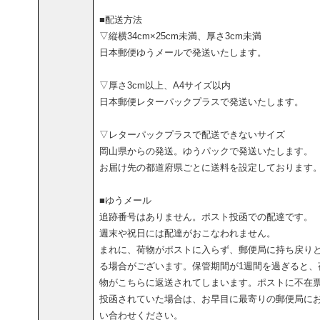
■配送方法
▽縦横34cm×25cm未満、厚さ3cm未満
日本郵便ゆうメールで発送いたします。
▽厚さ3cm以上、A4サイズ以内
日本郵便レターパックプラスで発送いたします。
▽レターパックプラスで配送できないサイズ
岡山県からの発送。ゆうパックで発送いたします。
お届け先の都道府県ごとに送料を設定しております
■ゆうメール
追跡番号はありません。ポスト投函での配達です。
週末や祝日には配達がおこなわれません。
まれに、荷物がポストに入らず、郵便局に持ち戻り
る場合がございます。保管期間が1週間を過ぎると、
物がこちらに返送されてしまいます。ポストに不在
投函されていた場合は、お早目に最寄りの郵便局に
い合わせください。