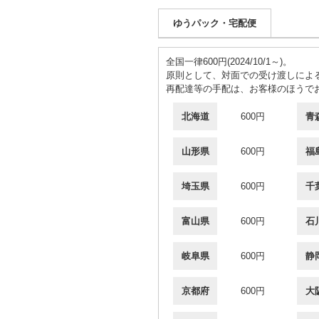
ゆうパック・宅配便
全国一律600円(2024/10/1～)。
原則として、対面での受け渡しによ
再配達等の手配は、お客様のほうで
北海道
600円
青
山形県
600円
福
埼玉県
600円
千
富山県
600円
石
岐阜県
600円
静
京都府
600円
大