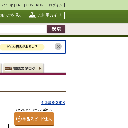
Sign Up [
ENG
|
CHN
|
KOR
]
ログイン
物かごを見る
ご利用ガイド
不死鳥BOOKS