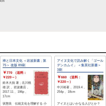
9cm
禅と日本文化 ＜岩波新書 ; 第
アイヌ文化で読み解く「ゴール
75＞ 改版 89刷
デンカムイ」 ＜集英社新書＞
3刷
￥
770
（送料：
￥
￥220～）
660
（送料：
￥220～）
鈴木大拙 著 ; 北川桃
雄 訳 、岩波書店 、
中川裕著 、2019.4 、
2017.11 、196p 、
254p 、18cm
17cm
状態良 伝統文化を理解する 小
アイヌとはいかなる人びとか？