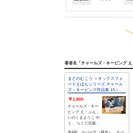
著者名「チャールズ・キーピング え・
まどのむこう ＜オックスフォ
ードえほんシリーズ チャール
ズ・キーピング作品集 15＞
￥
1,800
チャールズ・キー
ピング え・ぶん ;
いのくまようこ や
く 、らくだ出版デ
ザイン 、1977年 、
第4刷 カバー欠（裸本） カバ