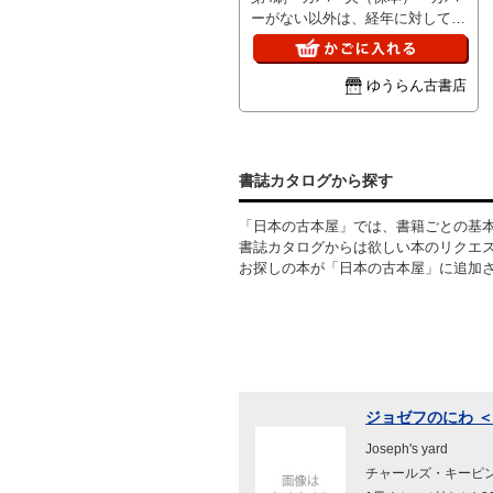
23×29cm
ーがない以外は、経年に対して概
ね良好な状態です。書き込みや線
引きはありません。 ※送料：195
円
ゆうらん古書店
書誌カタログから探す
「日本の古本屋」では、書籍ごとの基
書誌カタログからは欲しい本のリクエ
お探しの本が「日本の古本屋」に追加
ジョゼフのにわ 
Joseph's yard
チャールズ・キーピング