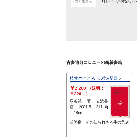
1冊 (ページ付なし) 2
古書追分コロニーの新着書籍
植物のこころ ＜岩波新書＞
￥
2,200
（送料：
￥220～）
塚谷裕一 著 、岩波書
店 、2001.5 、211, 6p
、18cm
状態良 その知られざる生の営み