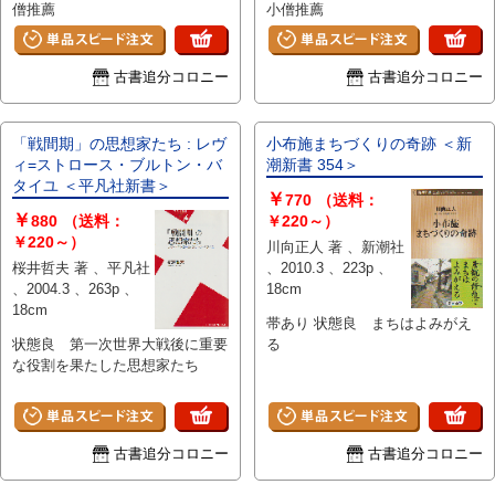
僧推薦
小僧推薦
古書追分コロニー
古書追分コロニー
「戦間期」の思想家たち : レヴ
小布施まちづくりの奇跡 ＜新
ィ=ストロース・ブルトン・バ
潮新書 354＞
タイユ ＜平凡社新書＞
￥
770
（送料：
￥
880
（送料：
￥220～）
￥220～）
川向正人 著 、新潮社
桜井哲夫 著 、平凡社
、2010.3 、223p 、
、2004.3 、263p 、
18cm
18cm
帯あり 状態良 まちはよみがえ
状態良 第一次世界大戦後に重要
る
な役割を果たした思想家たち
古書追分コロニー
古書追分コロニー