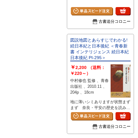
古書追分コロニー
図説地図とあらすじでわかる!
続日本紀と日本後紀 ＜青春新
書 インテリジェンス 続日本紀
日本後紀 PI-295＞
￥
2,200
（送料：
￥220～）
中村修也 監修 、青春
出版社 、2010.11 、
204p 、18cm
地に薄いシミありますが状態まず
まず 奈良・平安の歴史を読み解
く
古書追分コロニー