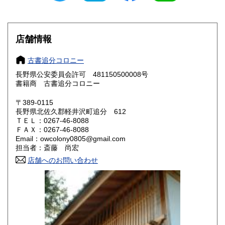
滋賀県
京都府
600円
600円
大阪府
兵庫県
600円
600円
店舗情報
奈良県
和歌山県
600円
600円
古書追分コロニー
長野県公安委員会許可 481150500008号
鳥取県
島根県
600円
600円
書籍商 古書追分コロニー
岡山県
広島県
600円
600円
〒389-0115
長野県北佐久郡軽井沢町追分 612
ＴＥＬ：0267-46-8088
山口県
徳島県
600円
600円
ＦＡＸ：0267-46-8088
Email：owcolony0805@gmail.com
香川県
愛媛県
600円
600円
担当者：斎藤 尚宏
店舗へのお問い合わせ
高知県
福岡県
600円
600円
佐賀県
長崎県
600円
600円
熊本県
大分県
600円
600円