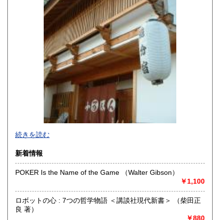
宮崎県
鹿児島県
600円
600円
沖縄県
600円
続きを読む
新着情報
POKER Is the Name of the Game （Walter Gibson）
￥1,100
追分コロニーは「豊かな暮らし」をテーマにした「村の古本
屋」です。人が精神的に豊かな生活を送るための 様々な遊び
ロボットの心 : 7つの哲学物語 ＜講談社現代新書＞ （柴田正
的「衣・食・住、アート、音楽、旅、 趣味、健康、文芸、経
良 著）
済、社会、哲学、政治」 等の幅広いテーマを扱います。
￥880