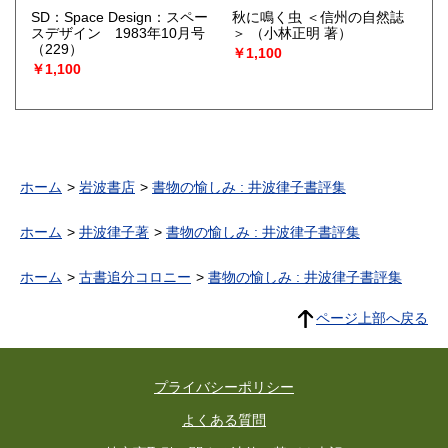
SD：Space Design：スペー
秋に鳴く虫 ＜信州の自然誌
スデザイン 1983年10月号
＞
（小林正明 著）
（229）
￥1,100
￥1,100
ホーム
岩波書店
書物の愉しみ : 井波律子書評集
ホーム
井波律子著
書物の愉しみ : 井波律子書評集
ホーム
古書追分コロニー
書物の愉しみ : 井波律子書評集
ページ上部へ戻る
プライバシーポリシー
よくある質問