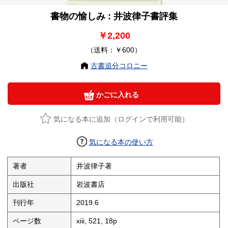
書物の愉しみ : 井波律子書評集
￥2,200
（送料：￥600）
古書追分コロニー
かごに入れる
気になる本に追加（ログインで利用可能）
気になる本の使い方
著者
井波律子著
出版社
岩波書店
刊行年
2019.6
ページ数
xiii, 521, 18p