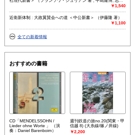
社現代新書＞ （フランソワ・ジュリアン 著 ; 中島隆博, 志野
好伸 訳）
￥1,540
近衛新体制 : 大政翼賛会への道 ＜中公新書＞ （伊藤隆 著）
￥1,100
全ての新着情報
おすすめの書籍
CD「MENDELSSOHN /
週刊鉄道の旅no.20(関東・甲
Lieder ohne Worte 」
（演
信越 8) (大糸線/篠ノ井線)
奏：Daniel Barenboim）
￥2,200