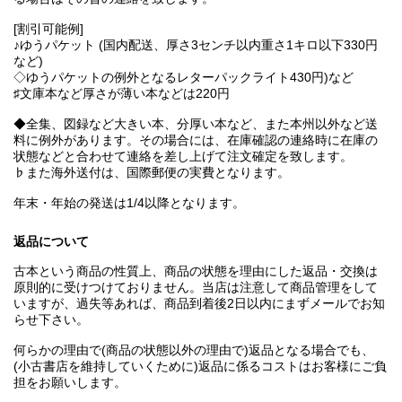
[割引可能例]
♪ゆうパケット (国内配送、厚さ3センチ以内重さ1キロ以下330円
など)
◇ゆうパケットの例外となるレターパックライト430円)など
♯文庫本など厚さが薄い本などは220円
◆全集、図録など大きい本、分厚い本など、また本州以外など送
料に例外があります。その場合には、在庫確認の連絡時に在庫の
状態などと合わせて連絡を差し上げて注文確定を致します。
♭また海外送付は、国際郵便の実費となります。
年末・年始の発送は1/4以降となります。
返品について
古本という商品の性質上、商品の状態を理由にした返品・交換は
原則的に受けつけておりません。当店は注意して商品管理をして
いますが、過失等あれば、商品到着後2日以内にまずメールでお知
らせ下さい。
何らかの理由で(商品の状態以外の理由で)返品となる場合でも、
(小古書店を維持していくために)返品に係るコストはお客様にご負
担をお願いします。