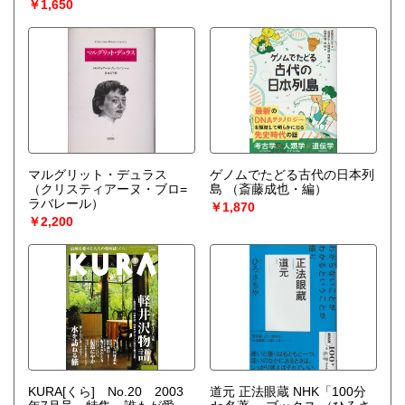
￥1,650
マルグリット・デュラス
ゲノムでたどる古代の日本列
（クリスティアーヌ・ブロ=
島
（斎藤成也・編）
ラバレール）
￥1,870
￥2,200
KURA[くら] No.20 2003
道元 正法眼蔵 NHK「100分