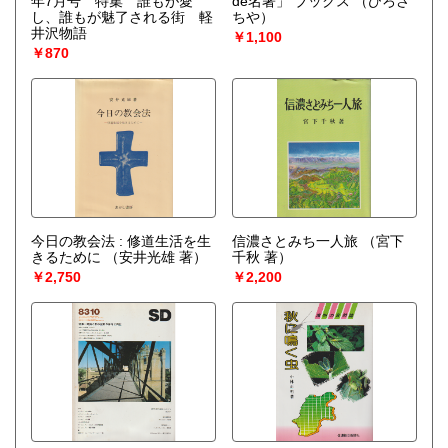
年7月号 特集 誰もが愛
de名著」 ブックス
（ひろさ
し、誰もが魅了される街 軽
ちや）
井沢物語
￥1,100
￥870
今日の教会法 : 修道生活を生
信濃さとみち一人旅
（宮下
きるために
（安井光雄 著）
千秋 著）
￥2,750
￥2,200