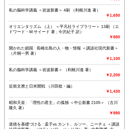
「日本の古本屋」で販売している古本は、隣りの「文化磁場
油や」で一部展示販売も春～秋にしています、堀辰雄、立原
私の脳科学講義 ＜岩波新書＞ 4刷 （利根川進 著）
道造、加藤周一などのゆかりの土地柄です。信州にお越しの
￥1,650
場合はどうぞお立ち寄り下さい。
オリエンタリズム （上） ＜平凡社ライブラリー＞ 13刷 （エ
沿線名：しなの鉄道
ドワード・W.サイード 著 ; 今沢紀子 訳）
最寄駅：信濃追分駅
￥880
営業時間：12:00〜17:00
定休日：火・水曜日(夏季:毎日営業、冬季:天気次第)
開かれた鎖国 : 長崎出島の人・物・情報 ＜講談社現代新書＞
（片桐一男 著）
書籍の買取について
￥1,100
◇近隣であれば書籍の買取をしています。少数であれば店へ
私の脳科学講義 ＜岩波新書＞ （利根川進 著）
の持ち込み、あるいは量が多い場合はまずは電話などで相談
￥2,200
をさせていただくこともあります。
近衛文麿と日米開戦 （川田稔・編）
買取が出来る本とそうでない本があります、メール・電話等
￥1,430
で連絡頂ければと思います。
昭和天皇 : 「理性の君主」の孤独 ＜中公新書 2105＞ （古川
取り扱い分野
隆久 著）
哲学宗教、歴史、社会科学、美術工芸、外国文学、趣味、サ
￥880
ブカルチャー、古書一般（その他）
道徳を基礎づける : 孟子vs.カント、ルソー、ニーチェ ＜講談