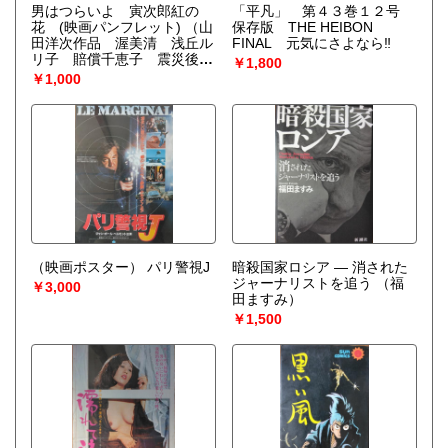
男はつらいよ 寅次郎紅の
「平凡」 第４３巻１２号
花 (映画パンフレット)
（山
保存版 THE HEIBON
田洋次作品 渥美清 浅丘ル
FINAL 元気にさよなら‼
リ子 賠償千恵子 震災後神
￥1,800
戸ロケ）
￥1,000
（映画ポスター） パリ警視J
暗殺国家ロシア ― 消された
ジャーナリストを追う
（福
￥3,000
田ますみ）
￥1,500