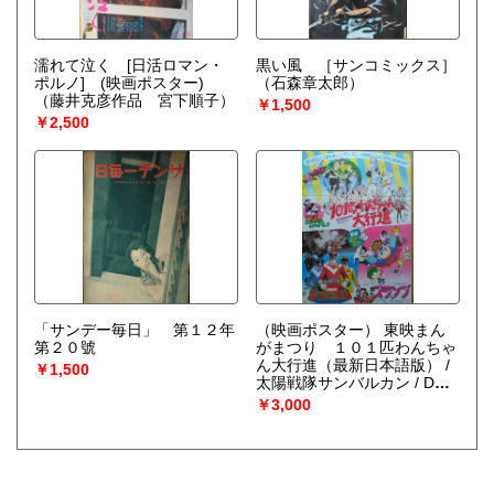
濡れて泣く [日活ロマン・
黒い風 ［サンコミックス］
ポルノ] (映画ポスター)
（石森章太郎）
（藤井克彦作品 宮下順子）
￥1,500
￥2,500
「サンデー毎日」 第１２年
（映画ポスター） 東映まん
第２０號
がまつり １０１匹わんちゃ
ん大行進（最新日本語版） /
￥1,500
太陽戦隊サンバルカン / Dｒ.
スランプ アラレちゃん ハ
￥3,000
ロー！不思議島の巻