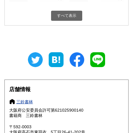
新潟県
富山県
230円
230円
すべて表示
石川県
福井県
230円
230円
山梨県
長野県
230円
230円
岐阜県
静岡県
230円
230円
愛知県
三重県
230円
230円
滋賀県
京都府
230円
230円
大阪府
兵庫県
230円
230円
店舗情報
奈良県
和歌山県
230円
230円
三鈴書林
大阪府公安委員会許可第621025900140
鳥取県
島根県
230円
230円
書籍商 三鈴書林
岡山県
広島県
230円
230円
〒592-0003
大阪府高石市東羽衣 5丁目26-41-202号