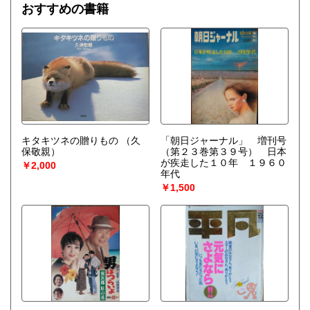
おすすめの書籍
キタキツネの贈りもの
（久
「朝日ジャーナル」 増刊号
保敬親）
（第２３巻第３９号） 日本
が疾走した１０年 １９６０
￥2,000
年代
￥1,500