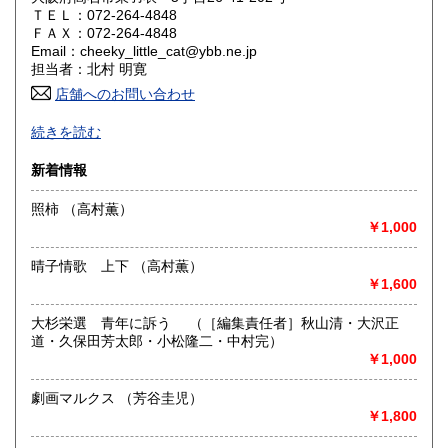
ＴＥＬ：072-264-4848
山口県
徳島県
230円
230円
ＦＡＸ：072-264-4848
Email：cheeky_little_cat@ybb.ne.jp
香川県
愛媛県
230円
230円
担当者：北村 明寛
店舗へのお問い合わせ
高知県
福岡県
230円
230円
-
続きを読む
佐賀県
長崎県
230円
230円
沿線名：-
新着情報
最寄駅：-
熊本県
大分県
230円
230円
営業時間：-
照柿 （高村薫）
定休日：-
￥1,000
宮崎県
鹿児島県
230円
230円
書籍の買取について
晴子情歌 上下 （高村薫）
沖縄県
230円
-
￥1,600
大杉栄選 青年に訴う （［編集責任者］秋山清・大沢正
取り扱い分野
道・久保田芳太郎・小松隆二・中村完）
-
￥1,000
劇画マルクス （芳谷圭児）
￥1,800