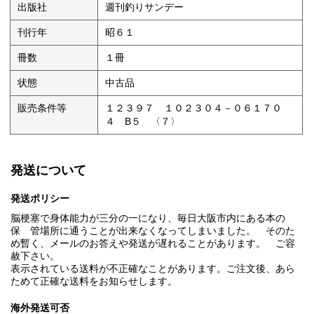
出版社
週刊釣りサンデー
刊行年
昭６１
冊数
１冊
状態
中古品
販売条件等
１２３９７ １０２３０４－０６１７０
４ B５ 〈７〉
発送について
発送ポリシー
脳梗塞で身体能力が三分の一になり、毎日大阪市内にある本の
保 管場所に通うことが出来なくなってしまいました。 そのた
め暫く、メールのお答えや発送が遅れることがあります。 ご容
赦下さい。
表示されている送料が不正確なことがあります。ご注文後、あら
ためて正確な送料をお知らせします。
海外発送可否