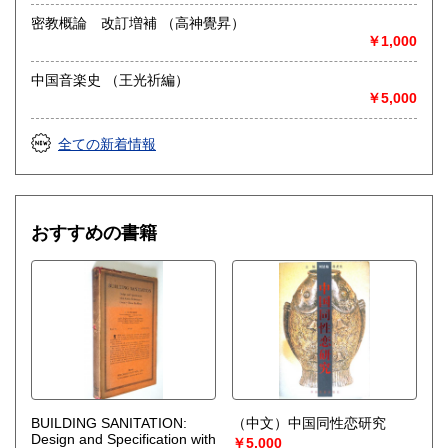
密教概論 改訂増補 （高神覺昇）
￥1,000
中国音楽史 （王光祈編）
￥5,000
全ての新着情報
おすすめの書籍
BUILDING SANITATION:
（中文）中国同性恋研究
Design and Specification with
￥5,000