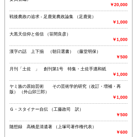
宮崎県
鹿児島県
1,600円
1,600円
￥20,000
書籍の買取について
沖縄県
1,600円
戦後農政の追求 - 足鹿覚農政論集 （足鹿覚）
専門書、雑誌、資料買い入れしております。
￥1,000
ご相談ください。
大黒天信仰と俗信 （笹間良彦）
取り扱い分野
￥1,000
哲学宗教、歴史、社会科学、自然科学、古書一般（その他）
店主の目にとまったものこれからとまるもの
漢字の話 上下揃 （朝日選書） （藤堂明保）
￥500
月刊「土佐 」 創刊第1号 特集・土佐手漉和紙
￥1,000
ヤミ族の原始芸術 その芸術学的研究（改訂・増補・再
版） （外山卯三郎）
￥1,000
Ｇ・スタイナー自伝 （工藤政司 訳）
￥500
随想録 高橋是清遺著 （上塚司著作権代表）
￥600