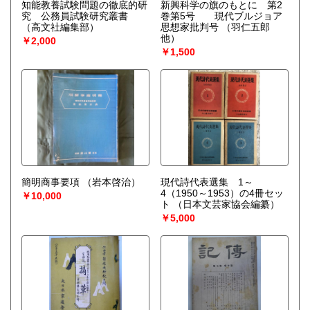
知能教養試験問題の徹底的研
新興科学の旗のもとに 第2
究 公務員試験研究叢書
巻第5号 現代ブルジョア
（高文社編集部）
思想家批判号
（羽仁五郎
他）
￥2,000
￥1,500
簡明商事要項
（岩本啓治）
現代詩代表選集 1～
4（1950～1953）の4冊セッ
￥10,000
ト
（日本文芸家協会編纂）
￥5,000