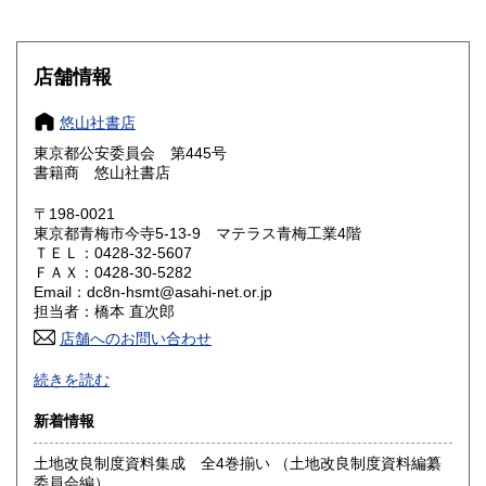
滋賀県
京都府
1,600円
1,600円
大阪府
兵庫県
1,600円
1,600円
店舗情報
奈良県
和歌山県
1,600円
1,600円
悠山社書店
東京都公安委員会 第445号
鳥取県
島根県
1,600円
1,600円
書籍商 悠山社書店
岡山県
広島県
1,600円
1,600円
〒198-0021
東京都青梅市今寺5-13-9 マテラス青梅工業4階
ＴＥＬ：0428-32-5607
山口県
徳島県
1,600円
1,600円
ＦＡＸ：0428-30-5282
Email：dc8n-hsmt@asahi-net.or.jp
香川県
愛媛県
1,600円
1,600円
担当者：橋本 直次郎
店舗へのお問い合わせ
高知県
福岡県
1,600円
1,600円
誠実・迅速
続きを読む
佐賀県
長崎県
1,600円
1,600円
沿線名：青梅線
新着情報
最寄駅：小作駅
熊本県
大分県
1,600円
1,600円
営業時間：am.9〜pm.5
土地改良制度資料集成 全4巻揃い （土地改良制度資料編纂
定休日：特になし
委員会編）