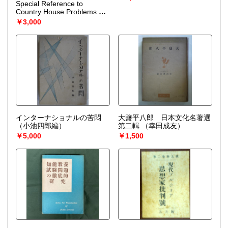
Special Reference to
Country House Problems
（
L. B. ESCRITT）
￥3,000
インターナショナルの苦悶
大鹽平八郎 日本文化名著選
（小池四郎編）
第二輯
（幸田成友）
￥5,000
￥1,500