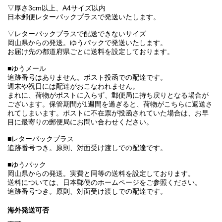
▽厚さ3cm以上、A4サイズ以内
日本郵便レターパックプラスで発送いたします。
▽レターパックプラスで配送できないサイズ
岡山県からの発送。ゆうパックで発送いたします。
お届け先の都道府県ごとに送料を設定しております。
■ゆうメール
追跡番号はありません。ポスト投函での配達です。
週末や祝日には配達がおこなわれません。
まれに、荷物がポストに入らず、郵便局に持ち戻りとなる場合が
ございます。保管期間が1週間を過ぎると、荷物がこちらに返送さ
れてしまいます。ポストに不在票が投函されていた場合は、お早
目に最寄りの郵便局にお問い合わせください。
■レターパックプラス
追跡番号つき。原則、対面受け渡しでの配達です。
■ゆうパック
岡山県からの発送。実費と同等の送料を設定しております。
送料については、日本郵便のホームページをご参照ください。
追跡番号つき。原則、対面受け渡しでの配達です。
海外発送可否