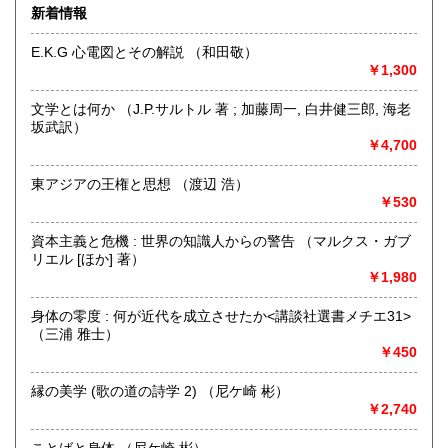
きます。店主が、日本全国買取にお伺いいたします。お気軽
宮崎県
鹿児島県
新着情報
300円
300円
にお問い合わせください。出張費は、無料です。
E.K.G 心電図とその解説 （和田敬）
沖縄県
300円
沿線名：伯備線・桃太郎線(吉備線)
￥1,300
最寄駅：総社駅
営業時間：9時から17時
文学とは何か （J.P.サルトル 著 ; 加藤周一, 白井健三郎, 海老
定休日：年中無休
坂武訳）
￥4,700
書籍の買取について
不死鳥BOOKSでは、書籍だけでなくCD、DVD、レコード、
東アジアの王権と思想 （渡辺 浩）
ゲーム、おもちゃ、骨董品まであらゆるものの買い取りがで
￥530
きます。店主が、日本全国買取にお伺いいたします。お気軽
にお問い合わせください。出張費は、無料です。
資本主義と危機 : 世界の知識人からの警告 （マルクス・ガブ
リエル [ほか] 著）
￥1,980
取り扱い分野
哲学宗教、歴史、社会科学、自然科学、美術工芸、趣味、外
身体の零度 : 何が近代を成立させたか<講談社選書メチエ31>
国書、サブカルチャー、古書一般（その他）
（三浦 雅士）
オールジャンル
￥450
縁の美学 (歌の道の詩学 2) （尼ケ崎 彬）
￥2,740
ことばと身体 （尼ケ崎 彬）