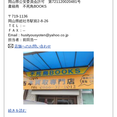
岡山県公安委員会許可 第721120020481号
書籍商 不死鳥BOOKS
滋賀県
京都府
300円
300円
〒719-1136
大阪府
兵庫県
300円
300円
岡山県総社市駅前2-8-26
ＴＥＬ：--
奈良県
和歌山県
ＦＡＸ：--
300円
300円
Email：husityousyoten@yahoo.co.jp
担当者：前田浩一
鳥取県
島根県
300円
300円
店舗へのお問い合わせ
岡山県
広島県
300円
300円
山口県
徳島県
300円
300円
香川県
愛媛県
300円
300円
高知県
福岡県
300円
300円
佐賀県
長崎県
300円
300円
不死鳥BOOKSでは、書籍だけでなくCD、DVD、レコード、
熊本県
大分県
300円
300円
続きを読む
ゲーム、おもちゃ、骨董品まであらゆるものの買い取りがで