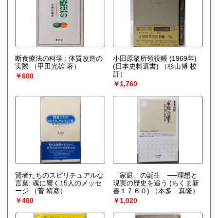
断食療法の科学 : 体質改造の
小田原衆所領役帳 (1969年)
実際
（甲田光雄 著）
(日本史料選書)
（杉山博 校
訂）
￥600
￥1,760
賢者たちのスピリチュアルな
「家庭」の誕生 ──理想と
言葉: 魂に響く15人のメッセ
現実の歴史を追う (ちくま新
ージ
（菅 靖彦）
書１７６０)
（本多 真隆）
￥480
￥1,020