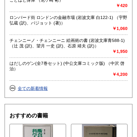
￥420
ロンバード街 ロンドンの金融市場 (岩波文庫 白122-1) （宇野
弘蔵 (訳)、バジョット (著)）
￥1,060
チェンニーノ・チェンニーニ 絵画術の書 (岩波文庫青588-1)
（辻 茂 (訳)、望月 一史 (訳)、石原 靖夫 (訳)）
￥1,950
はだしのゲン(全7巻セット) (中公文庫コミック版) （中沢 啓
治）
￥4,200
全ての新着情報
おすすめの書籍