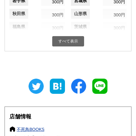
岩手県
宮城県
300円
300円
秋田県
山形県
300円
300円
福島県
茨城県
300円
300円
栃木県
群馬県
300円
300円
すべて表示
埼玉県
千葉県
300円
300円
東京都
神奈川県
300円
300円
新潟県
富山県
300円
300円
石川県
福井県
300円
300円
山梨県
長野県
300円
300円
店舗情報
岐阜県
静岡県
300円
300円
不死鳥BOOKS
愛知県
三重県
300円
300円