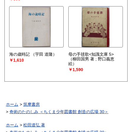
海の歳時記
（宇田 道隆）
母の手毬歌<知識文庫 5>
（柳田国男 著 ; 野口義恵
￥1,610
絵）
￥1,590
ホーム
筑摩書房
奇術のたのしみ ＜ちくま少年図書館 創造の広場 30＞
ホーム
松田道弘 著