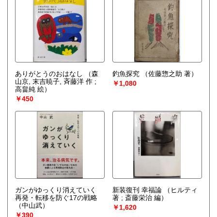
ありがとうのおはなし
（森
釣魚探究
（佐藤惣之助 著）
山京, 末吉暁子, 斉藤洋 作 ;
￥1,080
高畠純 絵）
￥450
ガンがゆっくり消えていく
新装復刊 幸福論
（ヒルティ
再発・転移を防ぐ17の戦略
著 ; 斎藤栄治 編）
（中山武）
￥1,620
￥390