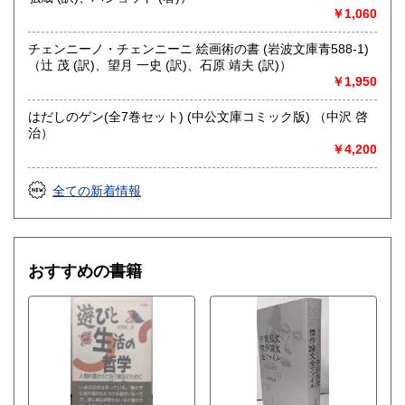
￥1,060
チェンニーノ・チェンニーニ 絵画術の書 (岩波文庫青588-1)
（辻 茂 (訳)、望月 一史 (訳)、石原 靖夫 (訳)）
￥1,950
はだしのゲン(全7巻セット) (中公文庫コミック版) （中沢 啓
治）
￥4,200
全ての新着情報
おすすめの書籍