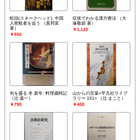
蛇頭(スネークヘッド): 中国
症状でわかる漢方療法
（大
人密航者を追う
（莫邦富
塚敬節 著）
著）
￥1,120
￥550
旬を盛る 冬 新年: 料理歳時記
山からの言葉<平凡社ライブ
（辻 嘉一）
ラリー 151>
（辻 まこと）
￥790
￥400