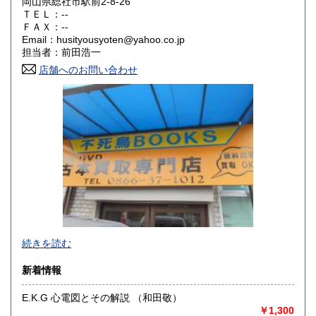
岡山県総社市駅前2-8-26
ＴＥＬ：--
奈良県
和歌山県
ＦＡＸ：--
300円
300円
Email：husityousyoten@yahoo.co.jp
担当者：前田浩一
鳥取県
島根県
300円
300円
店舗へのお問い合わせ
岡山県
広島県
300円
300円
山口県
徳島県
300円
300円
香川県
愛媛県
300円
300円
高知県
福岡県
300円
300円
佐賀県
長崎県
300円
300円
不死鳥BOOKSでは、書籍だけでなくCD、DVD、レコード、
熊本県
大分県
300円
300円
続きを読む
ゲーム、おもちゃ、骨董品まであらゆるものの買い取りがで
きます。店主が、日本全国買取にお伺いいたします。お気軽
宮崎県
鹿児島県
新着情報
300円
300円
にお問い合わせください。出張費は、無料です。
E.K.G 心電図とその解説 （和田敬）
沖縄県
300円
沿線名：伯備線・桃太郎線(吉備線)
￥1,300
最寄駅：総社駅