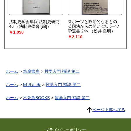
法制史学会年報 法制史研究
スポーツと政治的なるもの :
46
（法制史學會 [編]）
英国法からの問い<スポーツ
学選書 24>
（松井 良明）
￥1,050
￥2,110
ホーム
筑摩書房
哲学入門 補説 第二
ホーム
田辺元 著
哲学入門 補説 第二
ホーム
不死鳥BOOKS
哲学入門 補説 第二
ページ上部へ戻る
プライバシーポリシー