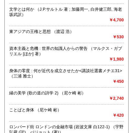
営業時間：9時から17時
文学とは何か （J.P.サルトル 著 ; 加藤周一, 白井健三郎, 海老
定休日：年中無休
坂武訳）
￥4,700
書籍の買取について
不死鳥BOOKSでは、書籍だけでなくCD、DVD、レコード、
東アジアの王権と思想 （渡辺 浩）
ゲーム、おもちゃ、骨董品まであらゆるものの買い取りがで
￥530
きます。店主が、日本全国買取にお伺いいたします。お気軽
にお問い合わせください。出張費は、無料です。
資本主義と危機 : 世界の知識人からの警告 （マルクス・ガブ
リエル [ほか] 著）
￥1,980
取り扱い分野
哲学宗教、歴史、社会科学、自然科学、美術工芸、趣味、外
身体の零度 : 何が近代を成立させたか<講談社選書メチエ31>
国書、サブカルチャー、古書一般（その他）
（三浦 雅士）
オールジャンル
￥450
縁の美学 (歌の道の詩学 2) （尼ケ崎 彬）
￥2,740
ことばと身体 （尼ケ崎 彬）
￥420
ロンバード街 ロンドンの金融市場 (岩波文庫 白122-1) （宇野
弘蔵 (訳)、バジョット (著)）