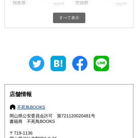
福島県
茨城県
300円
300円
栃木県
群馬県
300円
300円
すべて表示
埼玉県
千葉県
300円
300円
東京都
神奈川県
300円
300円
新潟県
富山県
300円
300円
石川県
福井県
300円
300円
山梨県
長野県
300円
300円
店舗情報
岐阜県
静岡県
300円
300円
不死鳥BOOKS
愛知県
三重県
300円
300円
岡山県公安委員会許可 第721120020481号
書籍商 不死鳥BOOKS
滋賀県
京都府
300円
300円
〒719-1136
大阪府
兵庫県
300円
300円