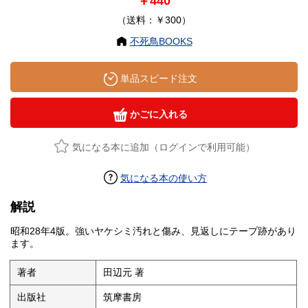
￥440
（送料：￥300）
不死鳥BOOKS
単品スピード注文
かごに入れる
気になる本に追加（ログインで利用可能）
気になる本の使い方
解説
昭和28年4版。強いヤケシミ汚れと傷み、見返しにテープ跡があり
ます。
著者
田辺元 著
出版社
筑摩書房