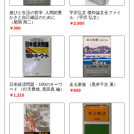
遊びと生活の哲学: 人間的豊
宇沢弘文 傑作論文全ファイ
かさと自己確証のために
ル
（宇沢 弘文）
（尾関 周二）
￥2,800
￥390
日米経済問題・100のキーワ
走る家族
（黒井千次 著）
ード
（行天豊雄, 黒田真 編）
￥600
￥1,210