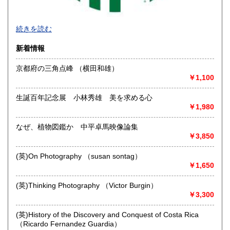
続きを読む
新着情報
京都府の三角点峰 （横田和雄）
￥1,100
生誕百年記念展 小林秀雄 美を求める心
￥1,980
なぜ、植物図鑑か 中平卓馬映像論集
◆本の在庫について◆
￥3,850
当店に在庫している本はほぼ別棟倉庫に保管していますの
で、性急なお求めにはご対応致し兼ねます。ご来店にてお求
(英)On Photography （susan sontag）
めになりたい場合は事前にご一報下さいませ。
￥1,650
沿線名：-
(英)Thinking Photography （Victor Burgin）
最寄駅：-
￥3,300
営業時間：平日・土・祝10時半～18時
定休日：日曜日
(英)History of the Discovery and Conquest of Costa Rica
（Ricardo Fernandez Guardia）
書籍の買取について