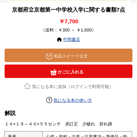
京都府立京都第一中学校入学に関する書類7点
￥7,700
（送料：￥300 ～ ￥1,600）
竹岡書店
単品スピード注文
かごに入れる
気になる本に追加（ログインで利用可能）
気になる本の使い方
解説
１４×１９～４０×５５センチ 赤訂正 少破れ 折れ跡
著者
心得・規程・注意・注意事項・準備品・時