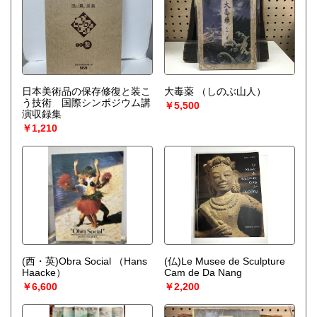
日本美術品の保存修復と装こ
大毒薬
（しのぶ山人）
う技術 国際シンポジウム講
￥5,500
演収録集
￥1,210
(西・英)Obra Social
（Hans
(仏)Le Musee de Sculpture
Haacke）
Cam de Da Nang
￥6,600
￥2,200