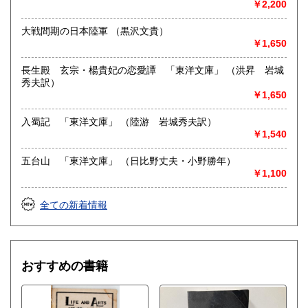
￥2,200
-
大戦間期の日本陸軍 （黒沢文貴）
￥1,650
取り扱い分野
総記、哲学宗教、歴史、社会科学、自然科学、美術工芸、国
長生殿 玄宗・楊貴妃の恋愛譚 「東洋文庫」 （洪昇 岩城
語国文、外国文学、近代文献、趣味、外国書、サブカルチャ
秀夫訳）
ー、古書一般（その他）
￥1,650
入蜀記 「東洋文庫」 （陸游 岩城秀夫訳）
￥1,540
五台山 「東洋文庫」 （日比野丈夫・小野勝年）
￥1,100
全ての新着情報
おすすめの書籍