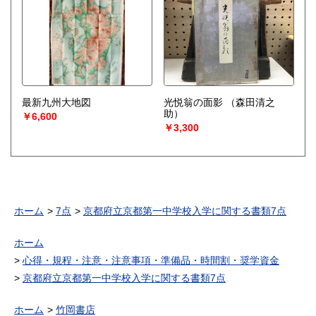
最新九州大地図
光悦翁の面影
（森田清之
助）
￥6,600
￥3,300
ホーム
7点
京都府立京都第一中学校入学に関する書類7点
ホーム
心得・規程・注意・注意事項・準備品・時間割・奨学資金
京都府立京都第一中学校入学に関する書類7点
ホーム
竹岡書店