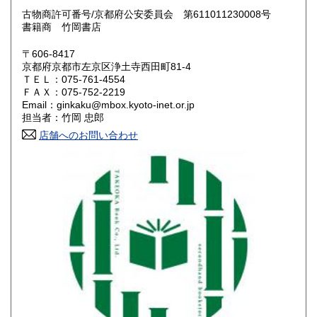
奈良県
和歌山県
古物商許可番号/京都府公安委員会 第611011230008号
550円
550円
書籍商 竹岡書店
鳥取県
島根県
550円
550円
〒606-8417
京都府京都市左京区浄土寺西田町81-4
岡山県
広島県
550円
550円
ＴＥＬ：075-761-4554
ＦＡＸ：075-752-2219
Email：ginkaku@mbox.kyoto-inet.or.jp
山口県
徳島県
550円
550円
担当者：竹岡 忠郎
香川県
店舗へのお問い合わせ
愛媛県
550円
550円
高知県
福岡県
550円
600円
佐賀県
長崎県
600円
600円
熊本県
大分県
600円
600円
宮崎県
鹿児島県
600円
600円
沖縄県
1,600円