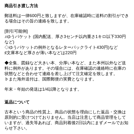
商品引き渡し方法
郵送料は一律600円と致しますが、在庫確認時に送料の割引ができ
る場合はその旨の連絡を致します。
[割引可能例]
♪ゆうパケット (国内配送、厚さ3センチ以内重さ1キロ以下330円
など)
◇ゆうパケットの例外となるレターパックライト430円)など
♯文庫本など厚さが薄い本などは220円
◆全集、図録など大きい本、分厚い本など、また本州以外など送
料に例外があります。その場合には、在庫確認の連絡時に在庫の
状態などと合わせて連絡を差し上げて注文確定を致します。
♭また海外送付は、国際郵便の実費となります。
年末・年始の発送は1/4以降となります。
返品について
古本という商品の性質上、商品の状態を理由にした返品・交換は
原則的に受けつけておりません。当店は注意して商品管理をして
いますが、過失等あれば、商品到着後2日以内にまずメールでお知
らせ下さい。