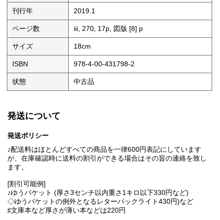
刊行年
2019.1
ページ数
iii, 270, 17p, 図版 [8] p
サイズ
18cm
ISBN
978-4-00-431798-2
状態
中古品
発送について
発送ポリシー
♪配送料はほとんどすべての商品を一律600円表記にしています
が、在庫確認時に送料の割引ができる場合はその旨の連絡を致し
ます。
[割引可能例]
♪ゆうパケット (厚さ3センチ以内重さ1キロ以下330円など)
◇ゆうパケットの例外となるレターパックライト430円)など
♯文庫本など厚さが薄い本などは220円