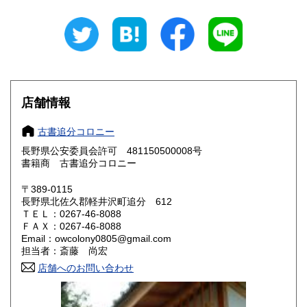
岐阜県
静岡県
600円
600円
愛知県
三重県
600円
600円
滋賀県
京都府
600円
600円
大阪府
兵庫県
600円
600円
店舗情報
奈良県
和歌山県
600円
600円
古書追分コロニー
長野県公安委員会許可 481150500008号
鳥取県
島根県
600円
600円
書籍商 古書追分コロニー
岡山県
広島県
600円
600円
〒389-0115
長野県北佐久郡軽井沢町追分 612
ＴＥＬ：0267-46-8088
山口県
徳島県
600円
600円
ＦＡＸ：0267-46-8088
Email：owcolony0805@gmail.com
香川県
愛媛県
600円
600円
担当者：斎藤 尚宏
店舗へのお問い合わせ
高知県
福岡県
600円
600円
佐賀県
長崎県
600円
600円