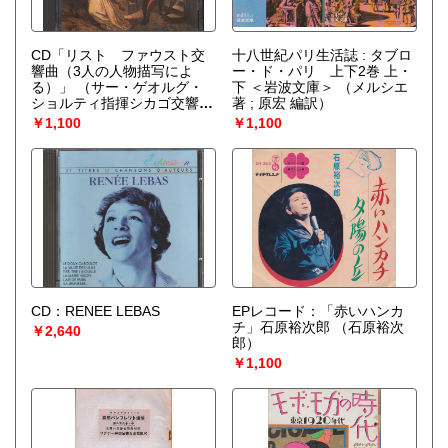
CD「リスト ファウスト交
十八世紀パリ生活誌 : タブロ
響曲（3人の人物描写によ
ー・ド・パリ 上下2巻 上・
る）」
（サー・ゲオルグ・
下 ＜岩波文庫＞
（メルシエ
ショルティ指揮シカゴ交響楽
著 ; 原宏 編訳）
団）
￥1,100
￥1,100
CD：RENEE LEBAS
EPレコード：「赤いハンカ
チ」石原裕次郎
（石原裕次
￥2,640
郎）
￥1,100