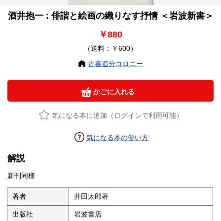
酒井抱一 : 俳諧と絵画の織りなす抒情 ＜岩波新書＞
￥880
（送料：￥600）
古書追分コロニー
かごに入れる
気になる本に追加（ログインで利用可能）
気になる本の使い方
解説
新刊同様
著者
井田太郎著
出版社
岩波書店