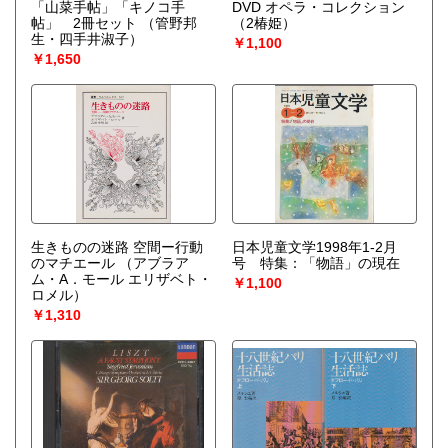
「山菜手帖」「キノコ手
DVD オペラ・コレクション
帖」 2冊セット
（管野邦
（2椿姫）
生・四手井淑子）
￥1,100
￥1,650
生きものの迷路 空間ー行動
日本児童文学1998年1-2月
のマチエール
（アブラア
号 特集：「物語」の現在
ム・A．モール エリザベト・
￥1,100
ロメル）
￥1,310