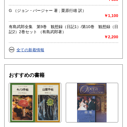
哲学宗教、歴史、社会科学、美術工芸、外国文学、趣味、サ
ブカルチャー、古書一般（その他）
G （ジョン・バージャー 著 ; 栗原行雄 訳）
￥1,100
有島武郎全集 第9巻 観想録（日記1）/第10巻 観想録（日
記2）2巻セット （有島武郎著）
￥2,200
全ての新着情報
おすすめの書籍