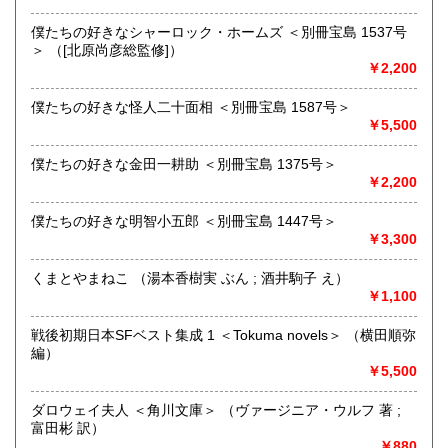
追分コロニーは「豊かな暮らし」をテーマにした「村の古本
屋」です。人が精神的に豊かな生活を送るための 様々な遊び
僕たちの好きなシャーロック・ホームズ ＜別冊宝島 1537号
的「衣・食・住、アート、音楽、旅、 趣味、健康、文芸、経
＞ （[北原尚彦総監修]）
済、社会、哲学、政治」 等の幅広いテーマを扱います。
￥2,200
「日本の古本屋」で販売している古本は、隣りの「文化磁場
油や」で一部展示販売も春～秋にしています、堀辰雄、立原
僕たちの好きな怪人二十面相 ＜別冊宝島 1587号＞
道造、加藤周一などのゆかりの土地柄です。信州にお越しの
￥5,500
場合はどうぞお立ち寄り下さい。
僕たちの好きな金田一耕助 ＜別冊宝島 1375号＞
沿線名：しなの鉄道
￥2,200
最寄駅：信濃追分駅
営業時間：12:00〜17:00
僕たちの好きな明智小五郎 ＜別冊宝島 1447号＞
定休日：火・水曜日(夏季:毎日営業、冬季:天気次第)
￥3,300
書籍の買取について
くまとやまねこ （湯本香樹実 ぶん ; 酒井駒子 え）
￥1,100
◇近隣であれば書籍の買取をしています。少数であれば店へ
の持ち込み、あるいは量が多い場合はまずは電話などで相談
戦後初期日本SFベスト集成 1 ＜Tokuma novels＞ （横田順弥
をさせていただくこともあります。
編）
￥5,500
買取が出来る本とそうでない本があります、メール・電話等
で連絡頂ければと思います。
ダロウェイ夫人 ＜角川文庫＞ （ヴァージニア・ウルフ 著 ;
富田彬 訳）
取り扱い分野
￥880