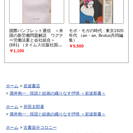
国際パンフレット通信 ＜米
モボ・モガの時代 : 東京1920
国の新労働問題解説 ワグナ
年代
（an・an, Brutus共同編
ー労働法案と会社組合＞
集）
(681)
（タイムス出版社国際
￥5,500
パンフレット通信部 [編]）
￥1,100
ホーム
岩波書店
酒井抱一 : 俳諧と絵画の織りなす抒情 ＜岩波新書＞
ホーム
井田太郎著
酒井抱一 : 俳諧と絵画の織りなす抒情 ＜岩波新書＞
ホーム
古書追分コロニー