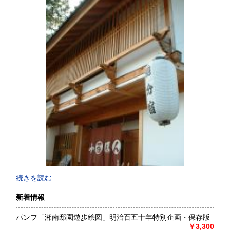
熊本県
大分県
600円
600円
宮崎県
鹿児島県
600円
600円
沖縄県
600円
続きを読む
新着情報
パンフ「湘南邸園遊歩絵図」明治百五十年特別企画・保存版
￥3,300