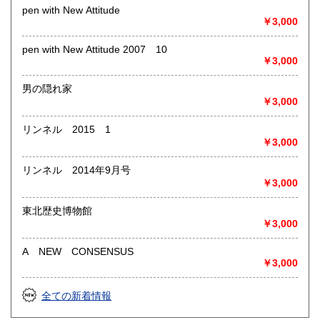
◎その他【骨董品・美術品・仏教美術・中国美術・切手・エ
pen with New Attitude
ンタイア・和本・漢籍・戦争㊙︎資料・書道具・茶道具・戦前
￥3,000
絵はがき・鳥瞰図・古地図・浮世絵・軸・拓本・印譜・エロ
グロ】など古いものの中には希少価値の高いものも多数ござ
pen with New Attitude 2007 10
いますので価値がないと処分される前に是非 ｢古本倶楽部｣ま
￥3,000
で、お問い合わせ下さい
男の隠れ家
沿線名：-
￥3,000
最寄駅：-
営業時間：-
リンネル 2015 1
定休日：-
￥3,000
書籍の買取について
リンネル 2014年9月号
◎出張買取◎
￥3,000
○出張費無料
○出張買取は通常、東海圏のみ
東北歴史博物館
￥3,000
※お売り頂ける本の量や質が見込める場合は関東〜近畿エリ
ア要相談
A NEW CONSENSUS
例
￥3,000
【1000冊以上の専門書やマニア書籍がある】
【大学の研究室の整理】
全ての新着情報
【遺品整理で古い紙モノや道具など価値の有無が分からない
ものがある】