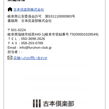
奈良県
和歌山県
800円
800円
古本倶楽部株式会社
岐阜県公安委員会許可 第531110000983号
鳥取県
島根県
800円
800円
書籍商 古本倶楽部株式会社
岡山県
広島県
800円
800円
〒501-0224
岐阜県瑞穂市稲里440-1(岐阜市登録番号 T9200001028549)
ＴＥＬ：050-3698-2626
山口県
徳島県
800円
800円
ＦＡＸ：058-203-0789
Email：info@furuhon-club.jp
香川県
愛媛県
800円
800円
担当者：-
店舗へのお問い合わせ
高知県
福岡県
800円
900円
佐賀県
長崎県
900円
900円
熊本県
大分県
900円
900円
宮崎県
鹿児島県
900円
900円
沖縄県
1,200円