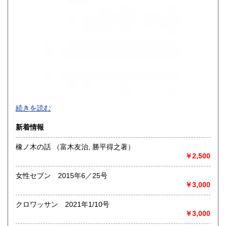
買取品目一覧
続きを読む
◎書籍【専門書・学術書・最新本・哲学・宗教・思想・美
新着情報
術・アート・建築・書道・理工学・東洋医学・ビジネス書・
武道・山岳・オカルト・幻想文学・サブカルチャー・70年
橡ノ木の話 （富木友治, 勝平得之著）
代、80年代アイドル・アニメ・漫画・雑誌・アダルト・マニ
￥2,500
ア】などオールジャンルを専門スタッフが高額査定
◎メディア商品【ジャズ・ロック・クラシック・映画・アニ
女性セブン 2015年6／25号
メ・ゲーム・声優・アイドル・ビジネス・アダルト・車・バ
￥3,000
イク・鉄道・レトロ系】などのCD、DVD、Blu-ray、LP、
EP、カセット、ポスター、おもちゃ、グッズ、パンフレット
クロワッサン 2021年1/10号
などマニアックなものを中心に高価買取
￥3,000