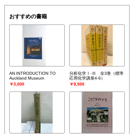
【神社仏閣、蔵の整理、中国古典籍など査定にかなりの専門
知識を要する】
おすすめの書籍
場合などお気軽にご相談ください。
-------------------------------------------
買取専用ダイヤル
050-3698-2626
-------------------------------------------
◎宅配買取◎
○30点より宅配送料無料
○梱包用ダンボールの無料送付可能
○買取金額の概算が知りたい方は、事前査定のサービスもぜひ
ご活用下さい。
AN INTRODUCTION TO
分析化学Ⅰ-Ⅲ 全3巻（標準
宅配買取送付先
Auckland Museum
応用化学講座4-6）
----------------------------------------
￥3,000
￥9,500
501-0224
岐阜県瑞穂市稲里197-1
古本倶楽部 宅配買取受付係
058-322-2366
----------------------------------------
取り扱い分野
-
オールジャンル、戦前紙モノ、古典籍