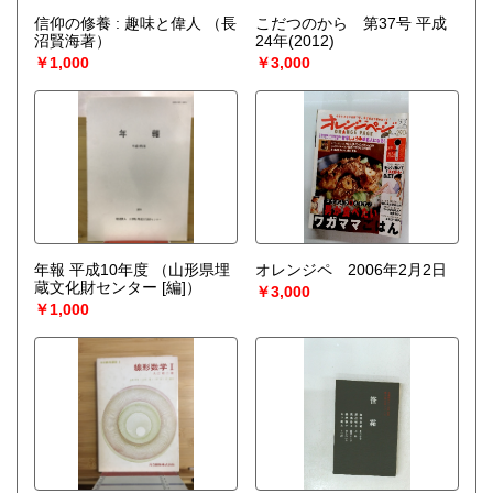
信仰の修養 : 趣味と偉人
（長
こだつのから 第37号 平成
沼賢海著）
24年(2012)
￥1,000
￥3,000
年報 平成10年度
（山形県埋
オレンジペ 2006年2月2日
蔵文化財センター [編]）
￥3,000
￥1,000