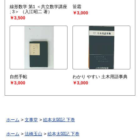
線形数学 第1 ＜共立数学講座
笹霜
; 3＞
（入江昭二 著）
￥3,000
￥3,500
自然手帖
わかり やすい 土木用語事典
￥3,000
￥3,000
ホーム
文事堂
絵本太閤記 下巻
ホーム
法橋玉山
絵本太閤記 下巻