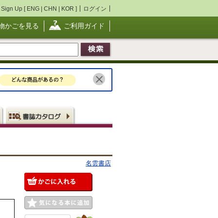
Sign Up [
ENG
|
CHN
|
KOR
]
ログイン
物かごを見る
ご利用ガイド
名雲書店