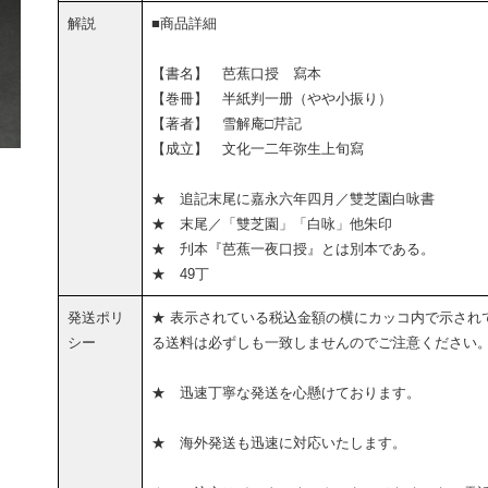
解説
■商品詳細
【書名】 芭蕉口授 寫本
【巻冊】 半紙判一册（やや小振り）
【著者】 雪解庵□芹記
【成立】 文化一二年弥生上旬寫
★ 追記末尾に嘉永六年四月／雙芝園白咏書
★ 末尾／「雙芝園」「白咏」他朱印
★ 刋本『芭蕉一夜口授』とは別本である。
★ 49丁
発送ポリ
★ 表示されている税込金額の横にカッコ内で示され
シー
る送料は必ずしも一致しませんのでご注意ください
★ 迅速丁寧な発送を心懸けております。
★ 海外発送も迅速に対応いたします。