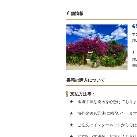
店舗情報
名
〒3
群
Ｔ
Ｆ
群
書
書籍の購入について
支払方法等：
★ 迅速丁寧な発送を心懸けておりま
★ 海外発送も迅速に対応いたします
★ ご注文はインターネットからでは
★ お支払い方法が、お振り込み又は