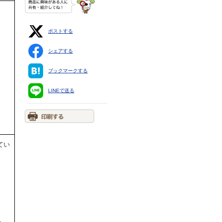
ポストする
シェアする
ブックマークする
LINEで送る
てい
。