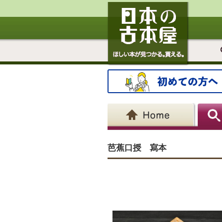
芭蕉口授 寫本