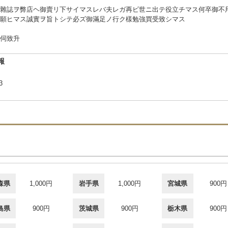
雜誌ヲ弊店ヘ御賣リ下サイマスレバ夫レガ再ビ世ニ出テ役立チマス何卒御不
願ヒマス誠實ヲ旨トシテ必ズ御滿足ノ行ク樣勉強買受致シマス
伺致升
報
-3
森県
1,000円
岩手県
1,000円
宮城県
900円
島県
900円
茨城県
900円
栃木県
900円