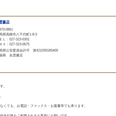
雲書店
70-0861
馬県高崎市八千代町1-8-3
ＥＬ：027-323-0301
ＡＸ：027-323-0675
馬県公安委員会許可 第421030185400
籍商 名雲書店
す。
。
なくても、お電話・ファックス・お葉書等でも承ります。
代金引換をご利用されるお客様にお願いです。