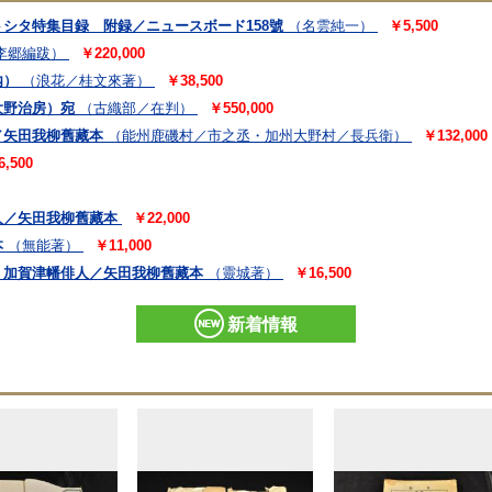
シタ特集目録 附録／ニュースボード158號
（名雲純一）
￥5,500
李郷編跋）
￥220,000
内）
（浪花／桂文來著）
￥38,500
大野治房）宛
（古織部／在判）
￥550,000
／矢田我柳舊藏本
（能州鹿磯村／市之丞・加州大野村／長兵衛）
￥132,000
6,500
人／矢田我柳舊藏本
￥22,000
本
（無能著）
￥11,000
 加賀津幡俳人／矢田我柳舊藏本
（靈城著）
￥16,500
新着情報