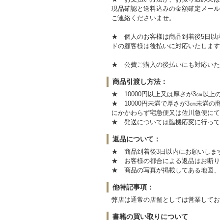
現品確認と送料込みの金額確定メール
ご連絡くださいませ。
★ 個人のお客様は商品到着後5日以
ドの顧客様は後払いに対応いたします
★ 公費ご購入の後払いにも対応いた
商品引渡し方法：
★ 10000円以上又は厚さが3㎝以
★ 10000円未満で厚さが3㎝未
にかかわらず宅急便又は佐川急便にて
★ 発送については臨機応変に行って
返品について：
★ 商品到着後3日以内にお願いしま
★ お客様の都合による返品はお断り
★ 商品の写真が掲載してある地図、
他特記事項：
弊店は通常の店舗としては営業してお
書籍の買い取りについて