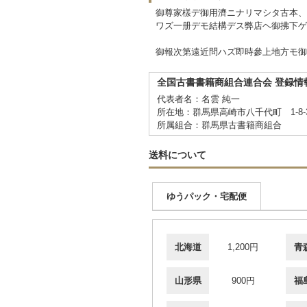
御尊家樣デ御用濟ニナリマシタ古本、
ワズ一册デモ結構デス弊店ヘ御拂下ゲ
御報次第遠近問ハズ即時參上地方モ御
全国古書書籍商組合連合会 登録情
代表者名：名雲 純一
所在地：群馬県高崎市八千代町 1-8
所属組合：群馬県古書籍商組合
送料について
ゆうパック・宅配便
北海道
1,200円
青
山形県
900円
福