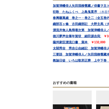
加賀津幡俳人矢田我柳舊藏ノ俳書ヲ主ト
狂歌 たねふくべ 上島鬼貫序
（水谷
春興噺萬歳 巻之一・巻之二（全五巻
織部百ヶ條 古田織部記 大野主馬（
漂流并無人島帰着次第 加賀津幡俳人
徳川夢声自筆年賀状 細田源吉宛
￥1
薩州家臣漂流口書 寫本
￥132,000
太閤秀吉 秀吉公由緒記 加賀津幡俳
三要語 加賀津幡俳人／矢田我柳舊藏
教諭日徒 いろは歌邪正辨 上中下巻
おすすめの書籍