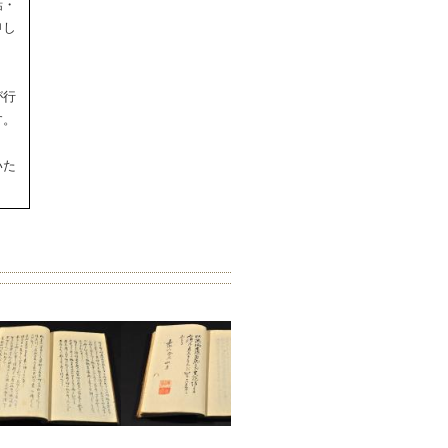
話・
申し
が行
す。
いた