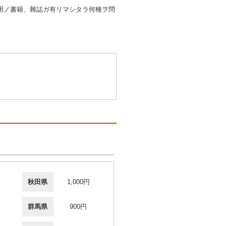
用ノ書籍、雜誌ガ有リマシタラ何種ヲ問
秋田県
1,000円
群馬県
900円