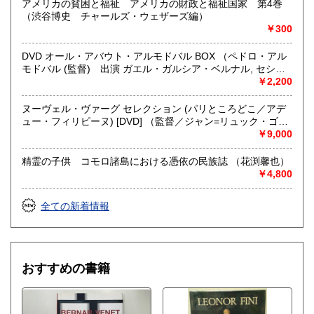
アメリカの貧困と福祉 アメリカの財政と福祉国家 第4巻
（渋谷博史 チャールズ・ウェザーズ編）
￥300
DVD オール・アバウト・アルモドバル BOX （ペドロ・アル
モドバル (監督) 出演 ガエル・ガルシア・ベルナル, セシリ
ア・ロス, フェレ・マルチネス, ペドロ・アルモドバル, ペネ
￥2,200
ロペ・クルス, マリサ・パレデス）
ヌーヴェル・ヴァーグ セレクション (パリところどこ／アデ
ュー・フィリピーヌ) [DVD] （監督／ジャン=リュック・ゴダ
ール、エリック・ロメール、 ジャン・ルーシュ、クロード・
￥9,000
シャブロル、ジャン＝ダニエル・ポレ／ジャック・ロジエ）
精霊の子供 コモロ諸島における憑依の民族誌 （花渕馨也）
￥4,800
全ての新着情報
おすすめの書籍