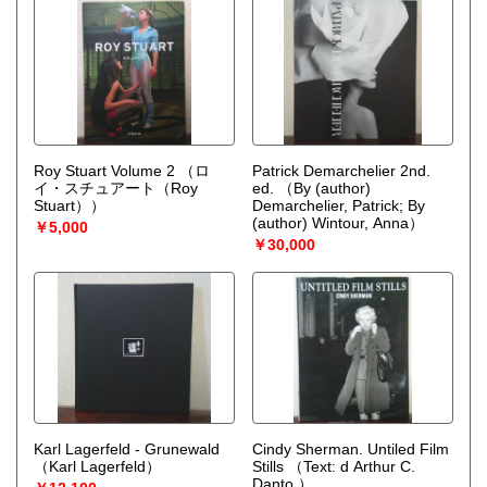
Roy Stuart Volume 2
（ロ
Patrick Demarchelier 2nd.
イ・スチュアート（Roy
ed.
（By (author)
Stuart））
Demarchelier, Patrick; By
(author) Wintour, Anna）
￥5,000
￥30,000
Karl Lagerfeld - Grunewald
Cindy Sherman. Untiled Film
（Karl Lagerfeld）
Stills
（Text: d Arthur C.
Danto.）