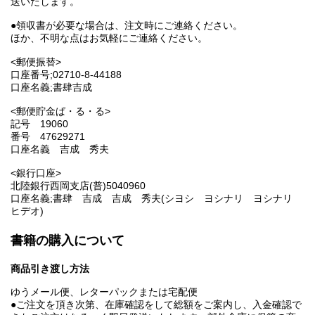
送いたします。
●領収書が必要な場合は、注文時にご連絡ください。
ほか、不明な点はお気軽にご連絡ください。
<郵便振替>
口座番号;02710-8-44188
口座名義;書肆吉成
<郵便貯金ぱ・る・る>
記号 19060
番号 47629271
口座名義 吉成 秀夫
<銀行口座>
北陸銀行西岡支店(普)5040960
口座名義;書肆 吉成 吉成 秀夫(シヨシ ヨシナリ ヨシナリ
ヒデオ)
書籍の購入について
商品引き渡し方法
ゆうメール便、レターパックまたは宅配便
●ご注文を頂き次第、在庫確認をして総額をご案内し、入金確認で