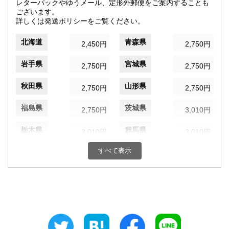
レターパックやゆうメール、定形外郵便をご案内することも
ございます。
詳しくは発送ポリシーをご覧ください。
北海道
青森県
2,450円
2,750円
岩手県
宮城県
2,750円
2,750円
秋田県
山形県
2,750円
2,750円
福島県
茨城県
2,750円
3,010円
栃木県
群馬県
3,010円
3,010円
すべて表示
埼玉県
千葉県
3,010円
3,010円
東京都
神奈川県
3,010円
3,010円
新潟県
富山県
3,010円
3,170円
石川県
福井県
3,170円
3,170円