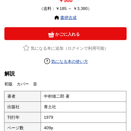
￥500
（送料：￥185 ～ ￥3,380）
書肆吉成
かごに入れる
気になる本に追加（ログインで利用可能）
気になる本の使い方
解説
初版 カバー 並
著者
中村雄二郎 著
出版社
青土社
刊行年
1979
ページ数
409p