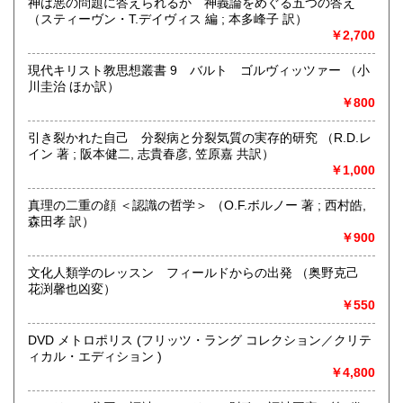
神は悪の問題に答えられるか 神義論をめぐる五つの答え
高知県
福岡県
ど確認いただけます。倉庫保管の場合がございますので事前
3,330円
3,330円
（スティーヴン・T.デイヴィス 編 ; 本多峰子 訳）
にご一報いただけますと幸いです。
￥2,700
佐賀県
長崎県
3,330円
3,330円
古書の買い取りに力を入れております。ぜひご連絡下さい。
現代キリスト教思想叢書 9 バルト ゴルヴィッツァー （小
熊本県
大分県
3,330円
3,330円
沿線名：地下鉄南北線、東豊線
川圭治 ほか訳）
最寄駅：北24条駅と元町駅の間。
￥800
営業時間：12:00～17:00
宮崎県
鹿児島県
3,330円
3,330円
定休日：日曜定休
引き裂かれた自己 分裂病と分裂気質の実存的研究 （R.D.レ
イン 著 ; 阪本健二, 志貴春彦, 笠原嘉 共訳）
沖縄県
3,380円
書籍の買取について
￥1,000
北海道本・思想哲学・人文書を中心に専門書を積極的に買取
真理の二重の顔 ＜認識の哲学＞ （O.F.ボルノー 著 ; 西村皓,
をしております。店頭での買取のほか、札幌市内は出張買取
森田孝 訳）
いたします。市外、道外の方はご相談ください。まずはお気
￥900
軽にメールyosinari@snow.plala.or.jpか、電話011-214-0972
へご連絡下さい。
文化人類学のレッスン フィールドからの出発 （奥野克己
花渕馨也凶変）
取り扱い分野
￥550
哲学宗教、歴史、社会科学、自然科学、美術工芸、国語国
DVD メトロポリス (フリッツ・ラング コレクション／クリテ
文、趣味
ィカル・エディション )
￥4,800