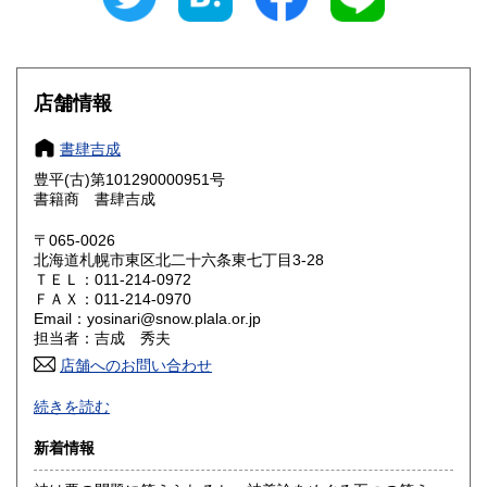
山梨県
長野県
3,010円
3,010円
岐阜県
静岡県
3,170円
3,170円
店舗情報
愛知県
三重県
3,170円
3,170円
書肆吉成
滋賀県
京都府
3,330円
3,330円
豊平(古)第101290000951号
書籍商 書肆吉成
大阪府
兵庫県
3,330円
3,330円
〒065-0026
奈良県
和歌山県
北海道札幌市東区北二十六条東七丁目3-28
3,330円
3,330円
ＴＥＬ：011-214-0972
ＦＡＸ：011-214-0970
鳥取県
島根県
3,330円
3,330円
Email：yosinari@snow.plala.or.jp
担当者：吉成 秀夫
岡山県
広島県
3,330円
3,330円
店舗へのお問い合わせ
札幌の古本屋です。北海道の郷土誌、アイヌ民族関係書、思
山口県
徳島県
3,330円
3,330円
続きを読む
想哲学、詩歌などの人文書を中心に、学術専門書を主に取り
扱っております。学術文庫なども積極的に買取いたします。
香川県
愛媛県
新着情報
3,330円
3,330円
札幌市内にて店舗営業しております。店頭にて書籍の状態な