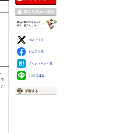
ポストする
シェアする
ま
ブックマークする
ん。
LINEで送る
料を
くだ
ま