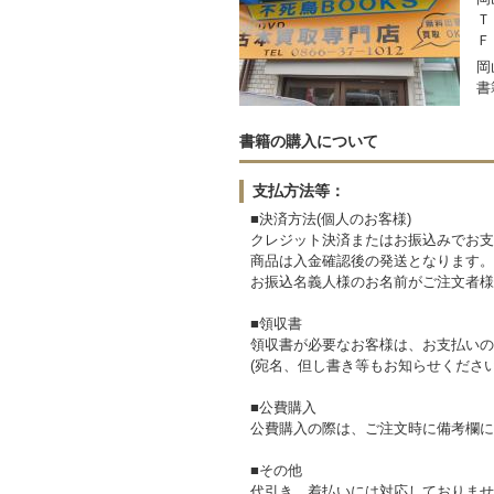
Ｔ
Ｆ
岡
書
書籍の購入について
支払方法等：
■決済方法(個人のお客様)
クレジット決済またはお振込みでお支
商品は入金確認後の発送となります。
お振込名義人様のお名前がご注文者様
■領収書
領収書が必要なお客様は、お支払いの
(宛名、但し書き等もお知らせください
■公費購入
公費購入の際は、ご注文時に備考欄に
■その他
代引き、着払いには対応しておりませ