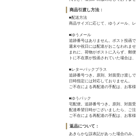
商品引渡し方法：
■配送方法
商品サイズに応じて、ゆうメール、レ
■ゆうメール
追跡番号はありません。ポスト投函で
週末や祝日には配達がおこなわれませ
まれに、荷物がポストに入らず、郵便
トに不在票が投函されていた場合は、
■レターパックプラス
追跡番号つき。原則、対面受け渡しで
日時指定には対応しておりません。
ご不在による再配達の手配は、お客様
■ゆうパック
宅配便。追跡番号つき。原則、対面受
配達希望日時がございましたら、ご注
ご不在による再配達の手配は、お客様
返品について：
あきらかな誤表記があった場合のみ、