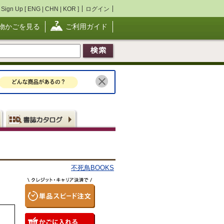
Sign Up [
ENG
|
CHN
|
KOR
]
ログイン
物かごを見る
ご利用ガイド
不死鳥BOOKS