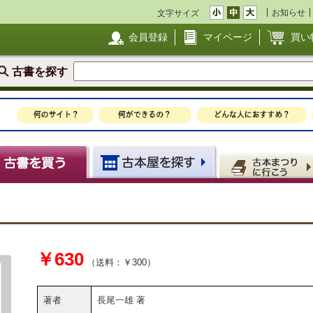
お知らせ
文字サイズ
会員登録
マイページ
買い
古書を探す
￥630
（送料：￥300）
著者
長尾一雄 著