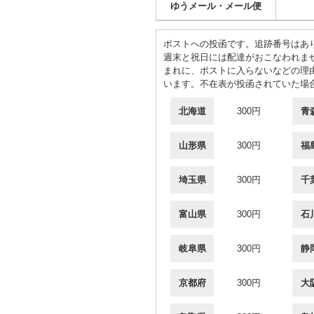
ゆうメール・メール便
ポストへの投函です。追跡番号はあ
週末と祝日には配達がおこなわれま
まれに、ポストに入らないなどの理
います。不在表が投函されていた場
北海道
300円
青
山形県
300円
福
埼玉県
300円
千
富山県
300円
石
岐阜県
300円
静
京都府
300円
大