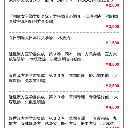
東洋学文献センター叢刊 別輯２４ （附属東洋学文献センタ
宮崎県
鹿児島県
月30日(火)～ 2026年1月4日(日) 【営業再開日】 2026年1月5
600円
600円
ー編・刊）
￥2,000
日(月)より、通常営業いたします。 休業期間中も、「日本の
古本屋」他メールでのご注文は受け付けております。
沖縄県
1,500円
「朝鮮女子勤労挺身隊」労務動員の調査 （日帝強占下強制動
定休日：定休日 毎週水曜日休みます。
員被害真相糾明委員会編）
￥3,000
書籍の買取について
買取大歓迎
在日朝鮮人日本語文学論 （林浩治）
￥1,500
取り扱い分野
近世漢方医学書集成 第９巻 岡本一抱 方意弁義・医方大
哲学宗教、歴史、社会科学、美術工芸、古典籍、近代文献、
成論諺解 （大塚敬節・矢数道明責任編集）
趣味、サブカルチャー、古書一般（その他）
￥6,000
近世漢方医学書集成 第２３巻 本間棗軒 療治知要他 （大
塚敬節・矢数道明編）
￥2,500
近世漢方医学書集成 第２９巻 華岡青洲 青嚢秘録他 （大
塚敬節・矢数道明編）
￥4,000
近世漢方医学書集成 第３０巻 華岡青洲 青嚢秘録 丸
散方 春林軒膏方 貼膏攷 瘍科方筌 撮要方筌 （大塚敬