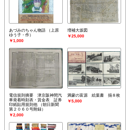
あづみのちゃん物語
（上原
増補大坂図
ゆう子・作）
￥25,000
￥1,000
電信規則摘要 津京阪神間汽
満蒙の富源 絵葉書 揃８枚
車発着時刻表・賃金表 証券
￥5,000
印紙貼用規則他
（朝日新聞
第２０６０号附録）
￥2,000