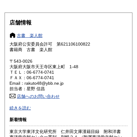
滋賀県
京都府
600円
600円
大阪府
兵庫県
185円
600円
店舗情報
奈良県
和歌山県
600円
600円
古書 楽人館
大阪府公安委員会許可 第621106100822
鳥取県
島根県
600円
600円
書籍商 古書 楽人館
岡山県
広島県
600円
600円
〒543-0026
大阪府大阪市天王寺区東上町 1-48
ＴＥＬ：06-6774-0741
山口県
徳島県
600円
600円
ＦＡＸ：06-6774-0741
Email：rakuto48@ybb.ne.jp
香川県
愛媛県
600円
600円
担当者：星野 信昌
店舗へのお問い合わせ
高知県
福岡県
600円
600円
朝鮮・中国の戦前資料を中心に学術書から一般書まで多数
続きを読む
漢方・鍼灸書,易学、囲碁・将棋本、美術書も多数陳列
佐賀県
長崎県
600円
600円
新着情報
沿線名：JR/近鉄/地下鉄
熊本県
大分県
600円
600円
最寄駅：鶴橋駅(南へ3分) JRガード下
東京大学東洋文化研究所 仁井田文庫漢籍目録 附和洋書
営業時間：PM1〜PM7 【年末年始休業期間】 2025年12