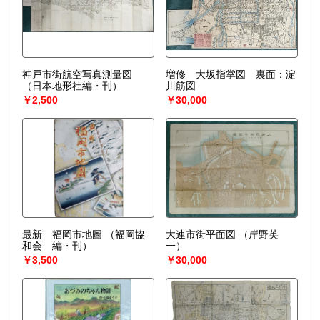
神戸市街航空写真測量図
増修 大坂指掌図 裏面：淀
（日本地形社編・刊）
川筋図
￥2,500
￥30,000
最新 福岡市地圖
（福岡協
大連市街平面図
（岸野英
和会 編・刊）
一）
￥3,500
￥30,000