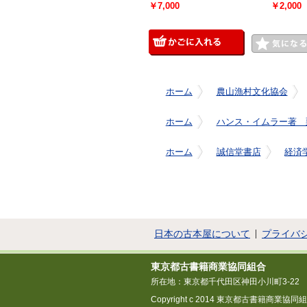
￥7,000
￥2,000
ホーム
農山漁村文化協会
ホーム
ハンス・イムラー著 
ホーム
誠信堂書店
経済
日本の古本屋について
プライバ
東京都古書籍商業協同組合
所在地：東京都千代田区神田小川町3-22
Copyright c 2014 東京都古書籍商業協同組合 All