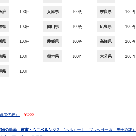
阪府
100円
兵庫県
100円
奈良県
100円
根県
100円
岡山県
100円
広島県
100円
川県
100円
愛媛県
100円
高知県
100円
崎県
100円
熊本県
100円
大分県
100円
縄県
100円
編者代表）
￥500
書物の美学 叢書・ウニベルシタス
（ヘルムート ブレッサー著 轡田収訳