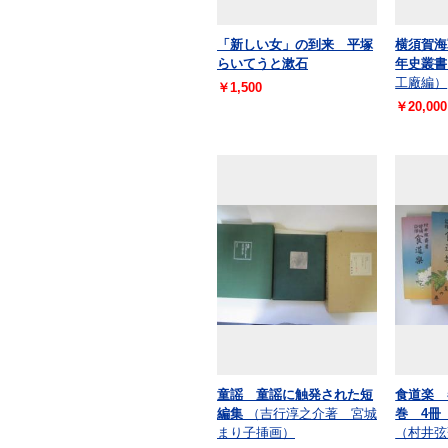
「新しい女」の到来 平塚
横須賀海
らいてうと漱石
年史叢書 
工廠編）
￥1,500
￥20,000
童謡 童謡に触発された短
食道楽 
編集
（吉行淳之介著 宮城
巻 4冊
まり子挿画）
（村井弦