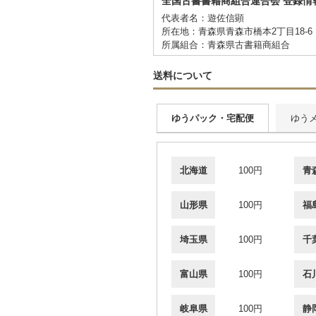
全国古書書籍商組合連合会 登録情
代表者名：遊佐信顕
所在地：青森県青森市橋本2丁目18-6
所属組合：青森県古書籍商組合
送料について
ゆうパック・宅配便
ゆう
北海道
100円
青
山形県
100円
福
埼玉県
100円
千
富山県
100円
石
岐阜県
100円
静