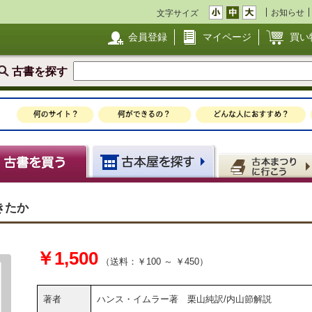
お知らせ
文字サイズ
会員登録
マイページ
買い
古書を探す
きたか
￥1,500
（送料：￥100 ～ ￥450）
著者
ハンス・イムラー著 栗山純訳/内山節解説