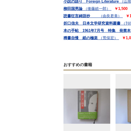
小説の語り Foreign Literature
（山
柳田国男論
（後藤総一郎）
￥1,500
読書狂言綺語抄
（由良君美）
￥1
折口信夫 日本文学研究資料叢書
（刊
本の手帖 1961年7月号 特集 発禁本
稀書自慢 紙の極楽
（荒俣宏）
￥1,0
おすすめの書籍