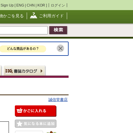
Sign Up [
ENG
|
CHN
|
KOR
]
ログイン
物かごを見る
ご利用ガイド
誠信堂書店