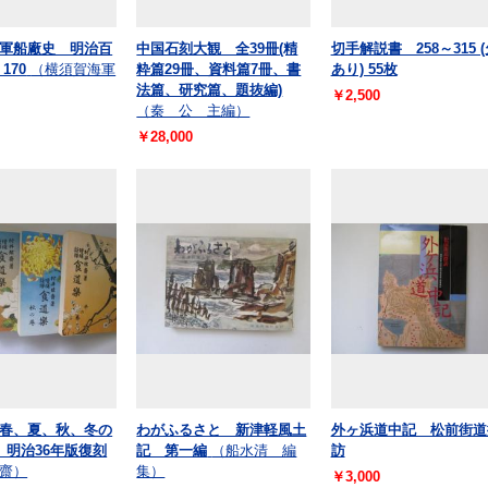
軍船廠史 明治百
中国石刻大観 全39冊(精
切手解説書 258～315 (
170
（横須賀海軍
粋篇29冊、資料篇7冊、書
あり) 55枚
法篇、研究篇、題抜編)
￥2,500
（秦 公 主編）
￥28,000
春、夏、秋、冬の
わがふるさと 新津軽風土
外ヶ浜道中記 松前街道
 明治36年版復刻
記 第一編
（船水清 編
訪
齋）
集）
￥3,000