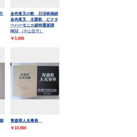
欠
金色夜叉の歌 日活映画続
金色夜叉 主題歌 ビクタ
ーハーモニカ超特選楽譜
NO2
（中山晋平）
￥3,000
探
青森県人名事典
￥10,000