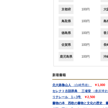
京都府
100円
大
鳥取県
100円
島
徳島県
100円
香
佐賀県
100円
長
鹿児島県
100円
沖
新着書籍
北大路魯山人
（白崎秀雄）
￥1,000
セレクト古語辞典 三省堂
（桑原博史
リテレール 1～3号
￥2,500
書物の本 西欧の書物と文化の歴史 