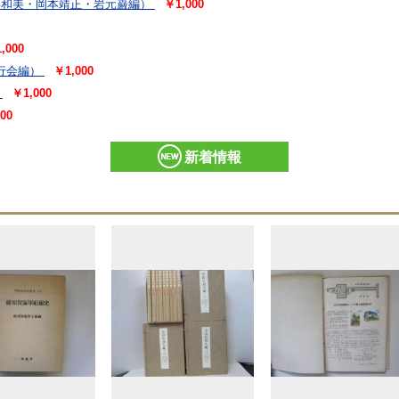
形和美・岡本靖正・岩元巌編）
￥1,000
,000
行会編）
￥1,000
￥1,000
00
新着情報