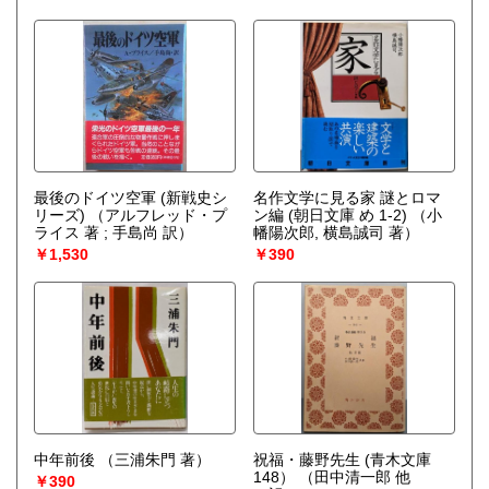
最後のドイツ空軍 (新戦史シ
名作文学に見る家 謎とロマ
リーズ)
（アルフレッド・プ
ン編 (朝日文庫 め 1-2)
（小
ライス 著 ; 手島尚 訳）
幡陽次郎, 横島誠司 著）
￥1,530
￥390
中年前後
（三浦朱門 著）
祝福・藤野先生 (青木文庫
148）
（田中清一郎 他
￥390