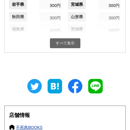
岩手県
宮城県
300円
300円
秋田県
山形県
300円
300円
福島県
茨城県
300円
300円
栃木県
群馬県
300円
300円
すべて表示
埼玉県
千葉県
300円
300円
東京都
神奈川県
300円
300円
新潟県
富山県
300円
300円
石川県
福井県
300円
300円
山梨県
長野県
300円
300円
店舗情報
岐阜県
静岡県
300円
300円
不死鳥BOOKS
愛知県
三重県