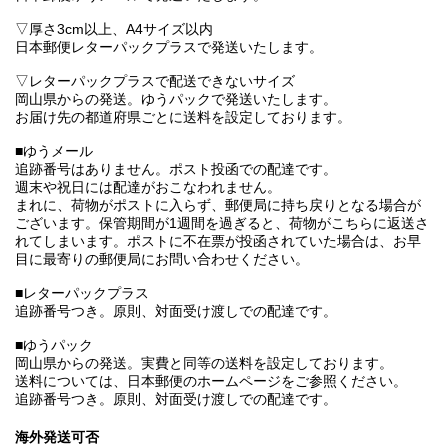
▽厚さ3cm以上、A4サイズ以内
日本郵便レターパックプラスで発送いたします。
▽レターパックプラスで配送できないサイズ
岡山県からの発送。ゆうパックで発送いたします。
お届け先の都道府県ごとに送料を設定しております。
■ゆうメール
追跡番号はありません。ポスト投函での配達です。
週末や祝日には配達がおこなわれません。
まれに、荷物がポストに入らず、郵便局に持ち戻りとなる場合が
ございます。保管期間が1週間を過ぎると、荷物がこちらに返送さ
れてしまいます。ポストに不在票が投函されていた場合は、お早
目に最寄りの郵便局にお問い合わせください。
■レターパックプラス
追跡番号つき。原則、対面受け渡しでの配達です。
■ゆうパック
岡山県からの発送。実費と同等の送料を設定しております。
送料については、日本郵便のホームページをご参照ください。
追跡番号つき。原則、対面受け渡しでの配達です。
海外発送可否