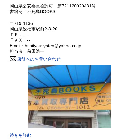
300円
300円
岡山県公安委員会許可 第721120020481号
書籍商 不死鳥BOOKS
滋賀県
京都府
300円
300円
〒719-1136
大阪府
兵庫県
300円
300円
岡山県総社市駅前2-8-26
ＴＥＬ：--
奈良県
和歌山県
ＦＡＸ：--
300円
300円
Email：husityousyoten@yahoo.co.jp
担当者：前田浩一
鳥取県
島根県
300円
300円
店舗へのお問い合わせ
岡山県
広島県
300円
300円
山口県
徳島県
300円
300円
香川県
愛媛県
300円
300円
高知県
福岡県
300円
300円
佐賀県
長崎県
300円
300円
不死鳥BOOKSでは、書籍だけでなくCD、DVD、レコード、
熊本県
大分県
300円
300円
続きを読む
ゲーム、おもちゃ、骨董品まであらゆるものの買い取りがで