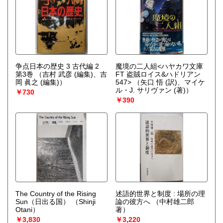
争点日本の歴史 3 古代編 2
魔境の二人組<ハヤカワ文庫
第3巻
（吉村 武彦 (編集)、吉
FT 盗賊ロイス&ハドリアン
岡 眞之 (編集)）
547>
（矢口 悟 (訳)、マイケ
ル・J. サリヴァン (著)）
￥730
￥390
The Country of the Rising
述語的世界と制度 : 場所の理
Sun（日出る国）
（Shinji
論の彼方へ
（中村雄二郎
Otani）
著）
￥3,830
￥3,220