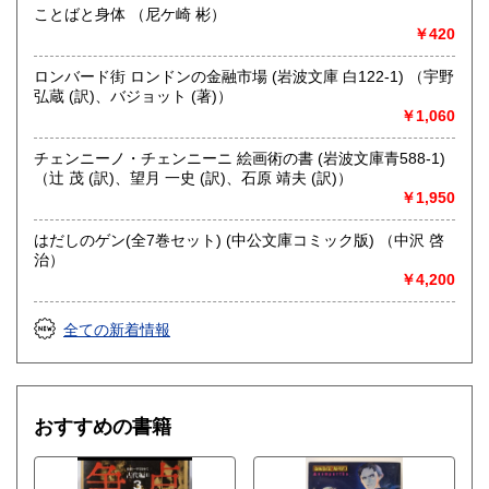
ことばと身体 （尼ケ崎 彬）
￥420
ロンバード街 ロンドンの金融市場 (岩波文庫 白122-1) （宇野
弘蔵 (訳)、バジョット (著)）
￥1,060
チェンニーノ・チェンニーニ 絵画術の書 (岩波文庫青588-1)
（辻 茂 (訳)、望月 一史 (訳)、石原 靖夫 (訳)）
￥1,950
はだしのゲン(全7巻セット) (中公文庫コミック版) （中沢 啓
治）
￥4,200
全ての新着情報
おすすめの書籍