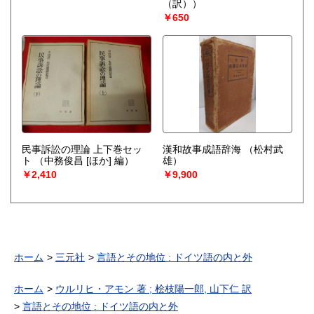
（訳））
￥650
民事訴訟の理論 上下巻セッ
漢和故事成語辞海
（松村武
ト
（中務俊昌 [ほか] 編）
雄）
￥2,410
￥9,900
ホーム
三元社
言語とその地位 : ドイツ語の内と外
ホーム
ウルリヒ・アモン 著 ; 桧枝陽一郎, 山下仁 訳
言語とその地位 : ドイツ語の内と外