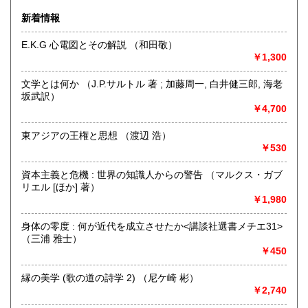
きます。店主が、日本全国買取にお伺いいたします。お気軽
宮崎県
鹿児島県
新着情報
300円
300円
にお問い合わせください。出張費は、無料です。
E.K.G 心電図とその解説 （和田敬）
沖縄県
300円
沿線名：伯備線・桃太郎線(吉備線)
￥1,300
最寄駅：総社駅
営業時間：9時から17時
文学とは何か （J.P.サルトル 著 ; 加藤周一, 白井健三郎, 海老
定休日：年中無休
坂武訳）
￥4,700
書籍の買取について
不死鳥BOOKSでは、書籍だけでなくCD、DVD、レコード、
東アジアの王権と思想 （渡辺 浩）
ゲーム、おもちゃ、骨董品まであらゆるものの買い取りがで
￥530
きます。店主が、日本全国買取にお伺いいたします。お気軽
にお問い合わせください。出張費は、無料です。
資本主義と危機 : 世界の知識人からの警告 （マルクス・ガブ
リエル [ほか] 著）
￥1,980
取り扱い分野
哲学宗教、歴史、社会科学、自然科学、美術工芸、趣味、外
身体の零度 : 何が近代を成立させたか<講談社選書メチエ31>
国書、サブカルチャー、古書一般（その他）
（三浦 雅士）
オールジャンル
￥450
縁の美学 (歌の道の詩学 2) （尼ケ崎 彬）
￥2,740