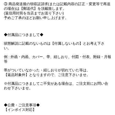
③ 商品発送後の領収証請求(または記載内容の訂正・変更等で再送
の場合)は【郵送代】を頂戴致します。
(返信用封筒を当店までお送り下さい)
予めご了承のほどお願い申し上げます。
◆付属品につきまして◆
状態解説に記載のないものは【付属しないもの】とお考え下さ
い。
例 : 外函・内函、カバー、帯、紐しおり、付図・付表、附録・月報
等
帯がついていなかった・紐しおりが切れていた等は、
【返品対象外】となりますので、ご注意下さいませ。
※付属品につきましてご不安がある場合は、ご注文前にお問い合
わせ下さいませ。
◆公費・ご注意事項◆
【インボイス対応】