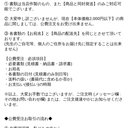
① 書類は当店作製のもの、また【商品と同封発送】のみご対応可
能でございます。
② 大変申し訳ございませんが、現在【本体価格2,000円以下】の商
品に関しましては、公費注文をお受け出来ません。
③ 各書類の【お宛名】と【商品の配送先】を同じとさせて頂いて
おります。
(先生のご自宅等、個人のご住所をお届け先に指定することは出来
ません)
【公費受注 : 必須項目】
・必要書類 (見積書・納品書・請求書)
・お宛名
・各書類の日付 (見積書のみ別日等)
・送料の扱い (書籍代に含めるか否か)
・お支払い(後払い)の時期
※以上、大変お手数ではございますが、ご注文時 (メッセージ欄 :
その他お問い合わせ欄) または、ご注文後速やかにお知らせくださ
いませ。
◆公費受注お取引の流れ◆