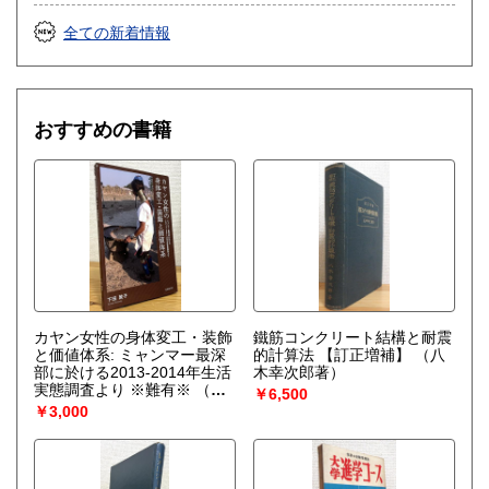
全ての新着情報
おすすめの書籍
カヤン女性の身体変工・装飾
鐵筋コンクリート結構と耐震
と価値体系: ミャンマー最深
的計算法 【訂正増補】
（八
部に於ける2013-2014年生活
木幸次郎著）
実態調査より ※難有※
（下
￥6,500
田敦子）
￥3,000