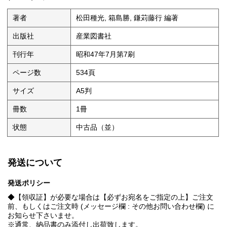
著者
松田種光, 箱島勝, 鎌苅藤行 編著
出版社
産業図書社
刊行年
昭和47年7月第7刷
ページ数
534頁
サイズ
A5判
冊数
1冊
状態
中古品（並）
発送について
発送ポリシー
◆【領収証】が必要な場合は【必ずお宛名をご指定の上】ご注文
前、もしくはご注文時 (メッセージ欄 : その他お問い合わせ欄) に
お知らせ下さいませ。
※通常、納品書のみ添付し出荷致します。