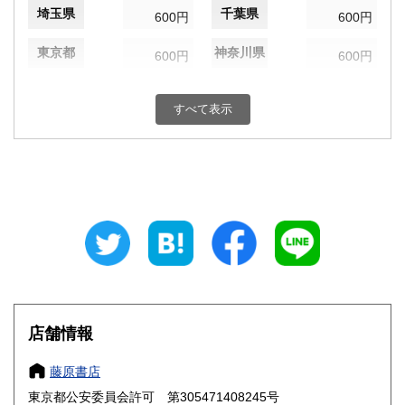
埼玉県
千葉県
600円
600円
東京都
神奈川県
600円
600円
新潟県
富山県
600円
600円
すべて表示
石川県
福井県
600円
600円
山梨県
長野県
600円
600円
岐阜県
静岡県
600円
600円
愛知県
三重県
600円
600円
滋賀県
京都府
600円
600円
大阪府
兵庫県
600円
600円
店舗情報
奈良県
和歌山県
600円
600円
藤原書店
東京都公安委員会許可 第305471408245号
鳥取県
島根県