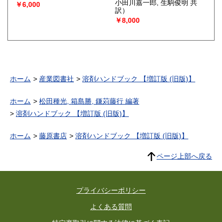
小田川嘉一郎, 生駒俊明 共
￥6,000
訳）
￥8,000
ホーム
産業図書社
溶剤ハンドブック 【増訂版 (旧版)】
ホーム
松田種光, 箱島勝, 鎌苅藤行 編著
溶剤ハンドブック 【増訂版 (旧版)】
ホーム
藤原書店
溶剤ハンドブック 【増訂版 (旧版)】
ページ上部へ戻る
プライバシーポリシー
よくある質問