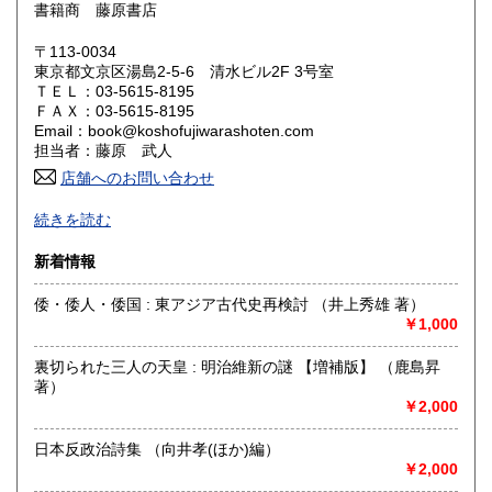
600円
600円
書籍商 藤原書店
岡山県
広島県
600円
600円
〒113-0034
東京都文京区湯島2-5-6 清水ビル2F 3号室
ＴＥＬ：03-5615-8195
山口県
徳島県
600円
600円
ＦＡＸ：03-5615-8195
Email：book@koshofujiwarashoten.com
香川県
愛媛県
600円
600円
担当者：藤原 武人
店舗へのお問い合わせ
高知県
福岡県
600円
600円
【通信販売専門 (ご来店不可)】 の古書店です。
続きを読む
※大変申し訳ございませんが、店頭での販売は行っておりま
佐賀県
長崎県
600円
600円
せん。
新着情報
熊本県
大分県
600円
600円
書籍の状態等、ご不明な点・気になる所がございましたら、
倭・倭人・倭国 : 東アジア古代史再検討 （井上秀雄 著）
Eメール・電話でお気軽にお問い合わせ下さいませ。
￥1,000
宮崎県
鹿児島県
600円
600円
メールアドレス【book@koshofujiwarashoten.com】
裏切られた三人の天皇 : 明治維新の謎 【増補版】 （鹿島昇
沖縄県
600円
※販売書籍につきまして【お電話でのお問い合わせ】は、現
著）
品在庫を確認するためお時間を頂戴いたします。
￥2,000
(お電話折返しでのご対応となります)
日本反政治詩集 （向井孝(ほか)編）
沿線名：JR中央線・総武線・東京メトロ丸ノ内線
￥2,000
最寄駅：御茶ノ水駅・本郷三丁目駅