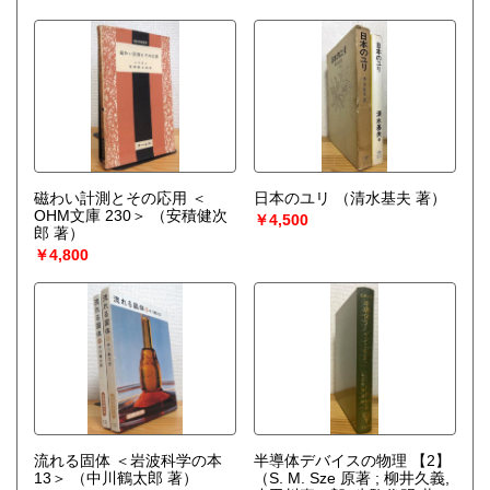
Muskhelishvili）
磁わい計測とその応用 ＜
日本のユリ
（清水基夫 著）
OHM文庫 230＞
（安積健次
￥4,500
郎 著）
￥4,800
流れる固体 ＜岩波科学の本
半導体デバイスの物理 【2】
13＞
（中川鶴太郎 著）
（S. M. Sze 原著 ; 柳井久義,