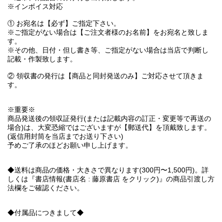
※インボイス対応
① お宛名は【必ず】ご指定下さい。
※ご指定がない場合は【ご注文者様のお名前】をお宛名と致しま
す。
※その他、日付・但し書き等、ご指定がない場合は当店で判断し
記載・作製致します。
② 領収書の発行は【商品と同封発送のみ】ご対応させて頂きま
す。
※重要※
商品発送後の領収証発行(または記載内容の訂正・変更等で再送の
場合)は、大変恐縮ではございますが【郵送代】を頂戴致します。
(返信用封筒を当店までお送り下さい)
予めご了承のほどお願い申し上げます。
◆送料は商品の価格・大きさで異なります(300円〜1,500円)。詳
しくは『書店情報(書店名 : 藤原書店 をクリック)』の商品引渡し方
法欄をご確認ください。
◆付属品につきまして◆