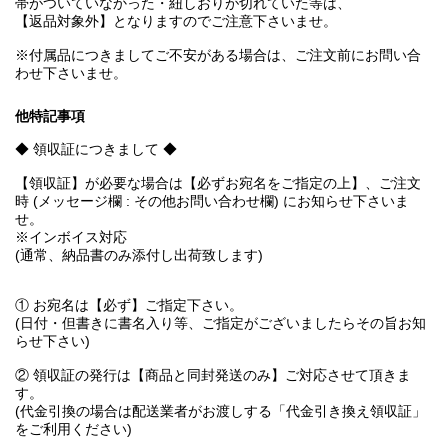
帯がついていなかった・紐しおりが切れていた等は、
【返品対象外】となりますのでご注意下さいませ。
※付属品につきましてご不安がある場合は、ご注文前にお問い合
わせ下さいませ。
他特記事項
◆ 領収証につきまして ◆
【領収証】が必要な場合は【必ずお宛名をご指定の上】、ご注文
時 (メッセージ欄 : その他お問い合わせ欄) にお知らせ下さいま
せ。
※インボイス対応
(通常、納品書のみ添付し出荷致します)
① お宛名は【必ず】ご指定下さい。
(日付・但書きに書名入り等、ご指定がございましたらその旨お知
らせ下さい)
② 領収証の発行は【商品と同封発送のみ】ご対応させて頂きま
す。
(代金引換の場合は配送業者がお渡しする「代金引き換え領収証」
をご利用ください)