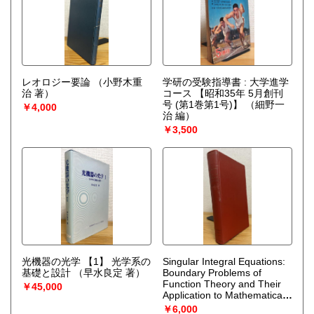
レオロジー要論
（小野木重
学研の受験指導書 : 大学進学
治 著）
コース 【昭和35年 5月創刊
号 (第1巻第1号)】
（細野一
￥4,000
治 編）
￥3,500
光機器の光学 【1】 光学系の
Singular Integral Equations:
基礎と設計
（早水良定 著）
Boundary Problems of
Function Theory and Their
￥45,000
Application to Mathematical
Physics
（N. I.
￥6,000