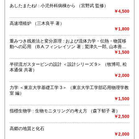
営業時間：【事務所営業・通信販売専門 (ご来店不可)】
あしたまたね! : 小児外科病棟から （宮野武 監修）
9:00〜17:00 ※買取・仕入れ等で不在の場合がございます
￥4,500
定休日：水曜日・日曜日・年末年始
高速増殖炉 （三木良平 著）
書籍の買取について
￥1,800
自然科学等の学術書・専門書・その他資料買取り致します。
重みつき残差法と変分原理 : および流体力学・伝熱・物質移
電話・FAX・メール等でお気軽にご相談下さいませ。
動への応用 （B.A.フィンレイソン 著 ; 鷲津久一郎, 山本善之,
出張買取・配送料着払い(当店の支払い)で送って頂くことも
川井忠彦 共訳）
￥1,500
可能でございます。
※お送り頂く場合は必ず事前にご連絡下さいませ。
半径流ガスタービンの設計 ＜設計シリーズ 9＞ （牧博司, 松
本通保 共著）
取り扱い分野
￥2,000
自然科学、外国書、古書一般（その他）
【地球科学(地質・鉱物)・天文学・動物学・植物学・その他
力学 ＜東京大学基礎工学 3＞ （東京大学工学部応用物理学教
自然科学】
室 編）
￥1,500
指標生物学 : 生物モニタリングの考え方 （森下郁子 著）
￥2,500
高郷の地質と化石
￥2,000