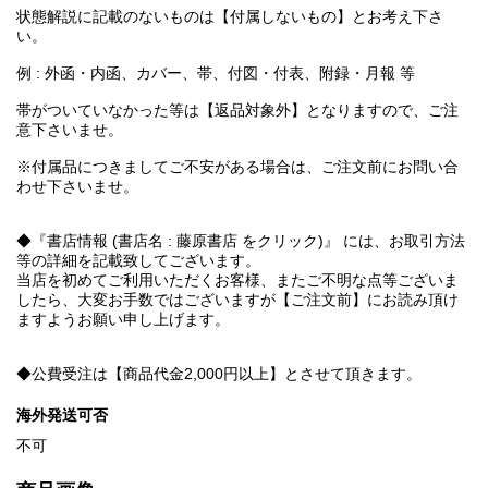
状態解説に記載のないものは【付属しないもの】とお考え下さ
い。
例 : 外函・内函、カバー、帯、付図・付表、附録・月報 等
帯がついていなかった等は【返品対象外】となりますので、ご注
意下さいませ。
※付属品につきましてご不安がある場合は、ご注文前にお問い合
わせ下さいませ。
◆『書店情報 (書店名 : 藤原書店 をクリック)』 には、お取引方法
等の詳細を記載致してございます。
当店を初めてご利用いただくお客様、またご不明な点等ございま
したら、大変お手数ではございますが【ご注文前】にお読み頂け
ますようお願い申し上げます。
◆公費受注は【商品代金2,000円以上】とさせて頂きます。
海外発送可否
不可