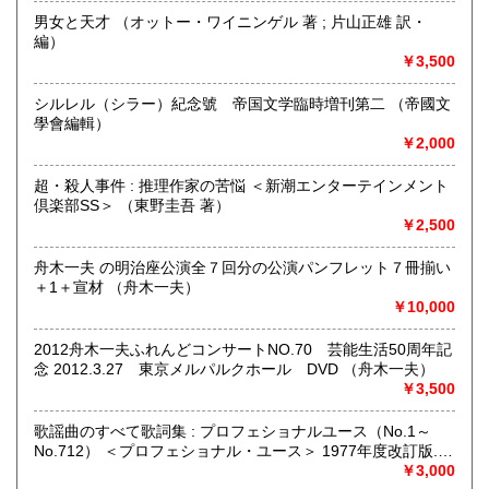
男女と天才 （オットー・ワイニンゲル 著 ; 片山正雄 訳・
書籍の買取について
編）
￥3,500
当面行っておりません。
シルレル（シラー）紀念號 帝国文学臨時増刊第二 （帝國文
取り扱い分野
學會編輯）
歴史、社会科学、近代文献、サブカルチャー、古書一般（そ
￥2,000
の他）
映画・芸能、日本文学、ミステリー、時代小説
超・殺人事件 : 推理作家の苦悩 ＜新潮エンターテインメント
倶楽部SS＞ （東野圭吾 著）
￥2,500
舟木一夫 の明治座公演全７回分の公演パンフレット７冊揃い
＋1＋宣材 （舟木一夫）
￥10,000
2012舟木一夫ふれんどコンサートNO.70 芸能生活50周年記
念 2012.3.27 東京メルパルクホール DVD （舟木一夫）
￥3,500
歌謡曲のすべて歌詞集 : プロフェショナルユース（No.1～
No.712） ＜プロフェショナル・ユース＞ 1977年度改訂版.
（浅野純 編）
￥3,000