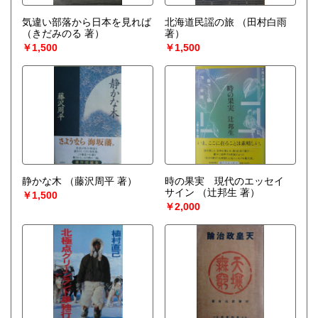
気違い部落から日本を見れば
北海道民謡の旅
（田村白雨
（きだみのる 著）
著）
￥1,500
￥1,500
静かな木
（藤沢周平 著）
時の果実 現代のエッセイ
サイン
（辻邦生 著）
￥1,500
￥2,000