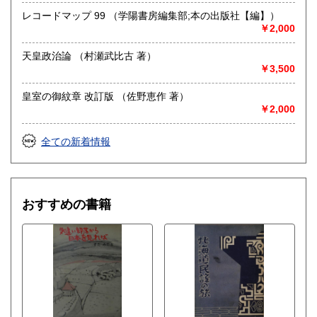
レコードマップ 99 （学陽書房編集部;本の出版社【編】）
￥2,000
天皇政治論 （村瀬武比古 著）
￥3,500
皇室の御紋章 改訂版 （佐野恵作 著）
￥2,000
全ての新着情報
おすすめの書籍