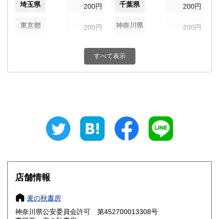
埼玉県
千葉県
200円
200円
東京都
神奈川県
200円
200円
新潟県
富山県
200円
200円
すべて表示
石川県
福井県
200円
200円
山梨県
長野県
200円
200円
岐阜県
静岡県
200円
200円
愛知県
三重県
200円
200円
滋賀県
京都府
200円
200円
大阪府
兵庫県
200円
200円
店舗情報
奈良県
和歌山県
200円
200円
麦の秋書房
神奈川県公安委員会許可 第452700013308号
鳥取県
島根県
200円
200円