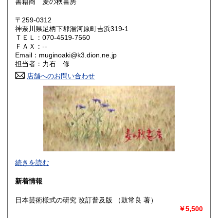
書籍商 麦の秋書房
岡山県
広島県
200円
200円
〒259-0312
神奈川県足柄下郡湯河原町吉浜319-1
ＴＥＬ：070-4519-7560
山口県
徳島県
200円
200円
ＦＡＸ：--
Email：muginoaki@k3.dion.ne.jp
香川県
愛媛県
200円
200円
担当者：力石 修
店舗へのお問い合わせ
高知県
福岡県
200円
200円
佐賀県
長崎県
200円
200円
熊本県
大分県
200円
200円
宮崎県
鹿児島県
200円
200円
商品をできるだけ早くお手元にお届けすることと、梱包を丁
続きを読む
沖縄県
200円
寧に、を心がけております。
新着情報
沿線名：東海道線
最寄駅：真鶴駅
日本芸術様式の研究 改訂普及版 （鼓常良 著）
営業時間：店舗はありません。
￥5,500
定休日：-