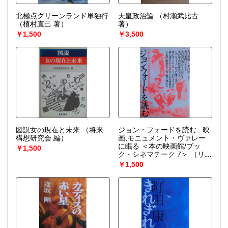
北極点グリーンランド単独行
天皇政治論
（村瀬武比古
（植村直己 著）
著）
￥1,500
￥3,500
図説女の現在と未来
（将来
ジョン・フォードを読む : 映
構想研究会 編）
画,モニュメント・ヴァレー
に眠る ＜本の映画館/ブッ
￥1,500
ク・シネマテーク 7＞
（リン
ゼイ・アンダースン 著 ; 高橋
￥1,500
千尋 訳）