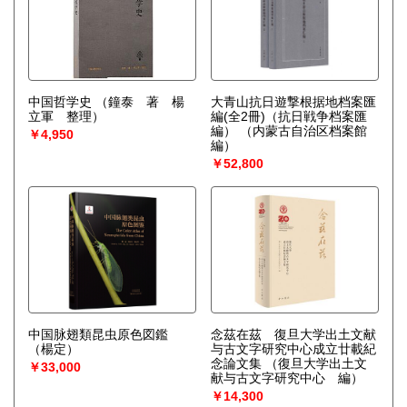
中国哲学史
（鐘泰 著 楊
大青山抗日遊撃根据地档案匯
立軍 整理）
編(全2冊)（抗日戦争档案匯
編）
（内蒙古自治区档案館
￥4,950
編）
￥52,800
中国脉翅類昆虫原色図鑑
念茲在茲 復旦大学出土文献
（楊定）
与古文字研究中心成立廿載紀
念論文集
（復旦大学出土文
￥33,000
献与古文字研究中心 編）
￥14,300