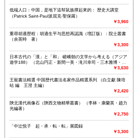
沖縄県
取り扱い分野
低端人口：中国，是地下這幇鼠族撑起來的： 歴史大講堂
1,650円
（Patrick Saint-Paul派屈克‧聖保羅）
-
￥3,960
重尋胡適歴程：胡適生平与思想再認識（増訂版）：院士叢書
（余英時 著）
￥3,300
日本古代の「漢」と「和」 嵯峨朝の文学から考える（アジア
遊学188） （北山円正・新間一美・滝川幸司・三木雅博・山
本登朗 編）
￥3,630
王寵書法精選 中国歴代書法名家作品精選系列 （白立獻 陳培
站 編 王澄 主編）
￥2,420
陝北漢代画像石（陝西文物精華叢書） （李林・康蘭英・趙力
光編著）
￥2,750
「中辻悦子 起・承・転・転」展図録
￥3,300