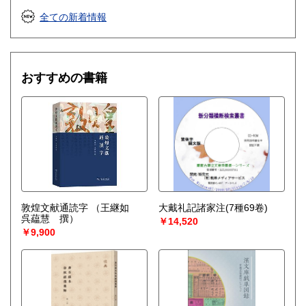
全ての新着情報
おすすめの書籍
敦煌文献通読字
（王継如
大戴礼記諸家注(7種69卷)
呉藴慧 撰）
￥14,520
￥9,900