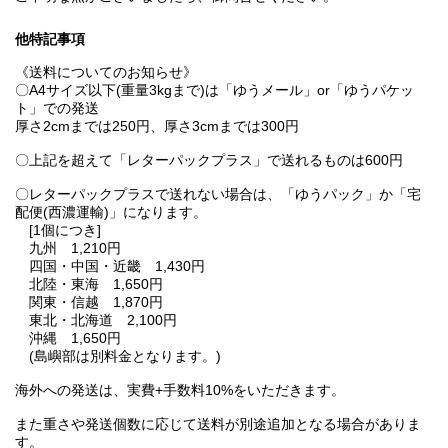
他特記事項
《送料についてのお知らせ》
〇A4サイズ以下(重量3kgまで)は「ゆうメール」or「ゆうパケッ
ト」での発送
厚さ2cmまでは250円、厚さ3cmまでは300円
〇上記を超えて「レターパックプラス」で送れるものは600円
〇レターパックプラスで送れない場合は、「ゆうパック」か「宅
配便(西濃運輸)」になります。
[1個につき]
九州 1,210円
四国・中国・近畿 1,430円
北陸・東海 1,650円
関東・信越 1,870円
東北・北海道 2,100円
沖縄 1,650円
(島嶼部は別料金となります。)
海外への発送は、実費+手数料10%をいただきます。
また重さや発送個数に応じて送料が別途追加となる場合がありま
す。