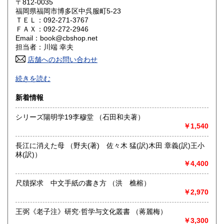
滋賀県
京都府
〒812-0035
1,430円
1,430円
福岡県福岡市博多区中呉服町5-23
ＴＥＬ：092-271-3767
大阪府
兵庫県
1,430円
1,430円
ＦＡＸ：092-272-2946
Email：book@cbshop.net
奈良県
和歌山県
1,430円
1,430円
担当者：川端 幸夫
店舗へのお問い合わせ
鳥取県
島根県
1,430円
1,430円
1969年創業の中国アジア関係の輸入書籍と国内書籍の専門店
続きを読む
です。
岡山県
広島県
1,430円
1,430円
図書出版も手掛けています。
新着情報
古書に関しましてはネット販売が中心のため大半の本は倉庫
山口県
徳島県
に保管しております。
1,430円
1,430円
シリーズ陽明学19李穆堂 （石田和夫著）
店舗に来られても現物ない事もございます。
￥1,540
ネットやFAXでのご注文をお願いいたします。
香川県
愛媛県
1,430円
1,430円
長江に消えた母 （野夫(著) 佐々木 猛(訳)木田 章義(訳)王小
沿線名：福岡市営地下鉄箱崎線
高知県
福岡県
1,430円
1,210円
林(訳)）
最寄駅：呉服町駅下車、3番出口より徒歩5分
￥4,400
営業時間：月〜金 10:00〜17:00
定休日：日曜・祝日・土曜日休業。年末年始、夏季休暇は別
佐賀県
長崎県
1,210円
1,210円
途お知らせします。
尺牘探求 中文手紙の書き方 （洪 樵榕）
￥2,970
熊本県
大分県
1,210円
1,210円
書籍の買取について
王弼《老子注》研究·哲学与文化叢書 （蒋麗梅）
宮崎県
鹿児島県
-
1,210円
1,210円
￥3,300