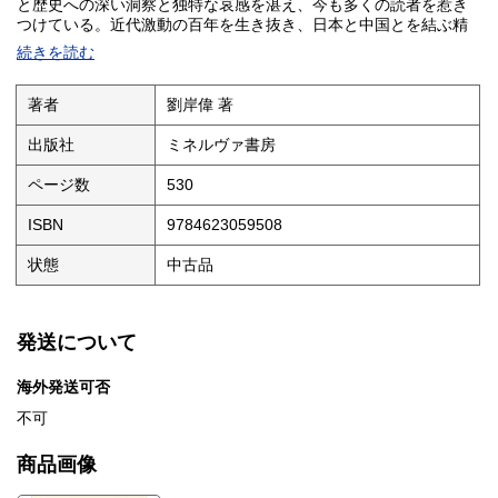
と歴史への深い洞察と独特な哀感を湛え、今も多くの読者を惹き
つけている。近代激動の百年を生き抜き、日本と中国とを結ぶ精
神史ともいえる彼の生涯を膨大な資料を駆使して丹念に描く。著
続きを読む
者二十五年にわたる研究の集大成。
著者
劉岸偉 著
出版社
ミネルヴァ書房
ページ数
530
ISBN
9784623059508
状態
中古品
発送について
海外発送可否
不可
商品画像