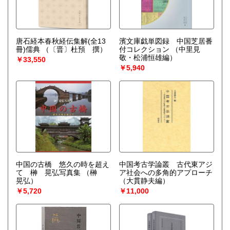
唐石経本春秋経伝集解(全13
濱文庫戯単図録 中国芝居番
冊)儒典
（〔晋〕杜預 撰）
付コレクション
（中里見
敬・松浦恒雄編）
￥33,550
￥5,940
中国の古橋 悠久の時を超え
中国考古学論叢 古代東アジ
て 榊 晃弘写真集
（榊
ア社会への多角的アプローチ
晃弘）
（大貫静夫編）
￥5,720
￥11,000