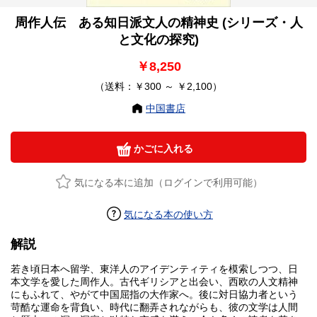
周作人伝 ある知日派文人の精神史 (シリーズ・人
と文化の探究)
￥8,250
（送料：￥300 ～ ￥2,100）
中国書店
かごに入れる
気になる本に追加（ログインで利用可能）
気になる本の使い方
解説
若き頃日本へ留学、東洋人のアイデンティティを模索しつつ、日
本文学を愛した周作人。古代ギリシアと出会い、西欧の人文精神
にもふれて、やがて中国屈指の大作家へ。後に対日協力者という
苛酷な運命を背負い、時代に翻弄されながらも、彼の文学は人間