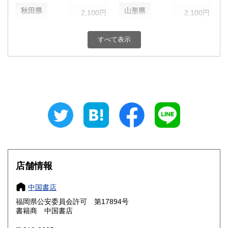
秋田県
山形県
2,100円
2,100円
福島県
茨城県
2,100円
1,870円
すべて表示
栃木県
群馬県
1,870円
1,870円
埼玉県
千葉県
1,870円
1,870円
東京都
神奈川県
1,870円
1,870円
新潟県
富山県
1,870円
1,650円
石川県
福井県
1,650円
1,650円
山梨県
長野県
店舗情報
1,870円
1,870円
岐阜県
静岡県
中国書店
1,650円
1,650円
福岡県公安委員会許可 第17894号
愛知県
三重県
1,650円
1,650円
書籍商 中国書店