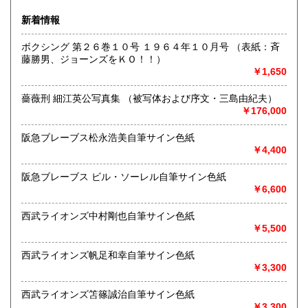
ブなどの実使用品・記念品を専門的に扱っています。
新着情報
沿線名：都営新宿線・三田線、東京メトロ半蔵門線
ボクシング 第２６巻１０号 １９６４年１０月号 （表紙：斉
最寄駅：神保町駅A7出口徒歩3分・JRお茶の水駅徒歩8分
藤勝男、ジョーンズをＫＯ！！）
営業時間：11:00〜18:00
￥1,650
定休日：日曜日・月曜日
薔薇刑 細江英公写真集 （被写体および序文・三島由紀夫）
書籍の買取について
￥176,000
色紙・掛軸・書簡・原稿・芸能人のサインなどの肉筆類、野
球をはじめスポーツ関連の書籍やユニホーム・バット・グロ
阪急ブレーブス松永浩美自筆サイン色紙
ーブなどの実使用品・記念品を専門的に扱っています。
￥4,400
阪急ブレーブス ビル・ソーレル自筆サイン色紙
取り扱い分野
￥6,600
近代文献、趣味、古書一般（その他）
西武ライオンズ中村剛也自筆サイン色紙
￥5,500
西武ライオンズ帆足和幸自筆サイン色紙
￥3,300
西武ライオンズ笘篠誠治自筆サイン色紙
￥3,300