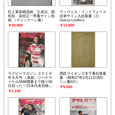
巨人軍長嶋茂雄、王貞治、国
ヴィヴェカ・リンドフォース
松彰、金田正一寄書サイン色
自筆サイン入絵葉書（2）
紙
（マジックペン書）
Viveca Lindfors
￥33,000
￥11,000
ラグビーマガジン ２０１９
西鉄ライオンズ木下勇自筆葉
年８月号
（表紙：リーチマ
書
（昭和27年2月11日消印、
イケル/W杯開幕まで残り90
ペン書6行）
日切った！/日本代表宮崎合
￥5,500
宿始まる）
￥1,100