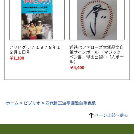
アサヒグラフ １９７８年１
近鉄バファローズ大塚晶文自
２月１日号
筆サインボール
（マジック
ペン書、球団公認ロゴ入ボー
￥1,100
ル）
￥4,400
ホーム
ビブリオ
四代目三遊亭圓遊自筆色紙
ページ上部へ戻る