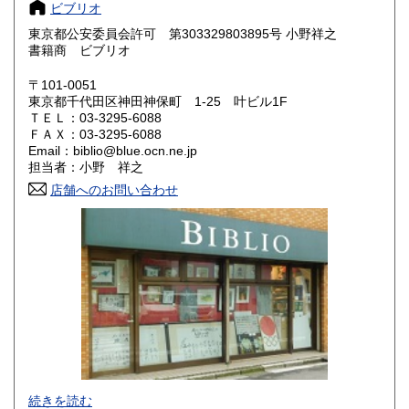
ビブリオ
大阪府
兵庫県
1,040円
1,040円
東京都公安委員会許可 第303329803895号 小野祥之
奈良県
和歌山県
書籍商 ビブリオ
1,040円
1,040円
〒101-0051
鳥取県
島根県
1,180円
1,180円
東京都千代田区神田神保町 1-25 叶ビル1F
ＴＥＬ：03-3295-6088
岡山県
広島県
1,180円
1,180円
ＦＡＸ：03-3295-6088
Email：biblio@blue.ocn.ne.jp
担当者：小野 祥之
山口県
徳島県
1,180円
1,300円
店舗へのお問い合わせ
香川県
愛媛県
1,300円
1,300円
高知県
福岡県
1,300円
1,440円
佐賀県
長崎県
1,440円
1,440円
熊本県
大分県
1,440円
1,440円
宮崎県
鹿児島県
1,440円
1,440円
色紙・掛軸・書簡・原稿・芸能人のサインなどの肉筆類、野
続きを読む
沖縄県
1,910円
球をはじめスポーツ関連書籍やユニホーム・バット・グロー