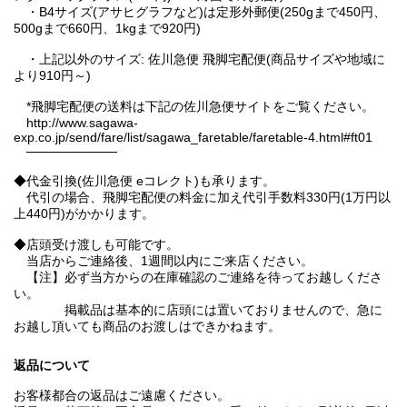
・B4サイズ(アサヒグラフなど)は定形外郵便(250gまで450円、
500gまで660円、1kgまで920円)
・上記以外のサイズ: 佐川急便 飛脚宅配便(商品サイズや地域に
より910円～)
*飛脚宅配便の送料は下記の佐川急便サイトをご覧ください。
http://www.sagawa-
exp.co.jp/send/fare/list/sagawa_faretable/faretable-4.html#ft01
──────────
◆代金引換(佐川急便 eコレクト)も承ります。
代引の場合、飛脚宅配便の料金に加え代引手数料330円(1万円以
上440円)がかかります。
◆店頭受け渡しも可能です。
当店からご連絡後、1週間以内にご来店ください。
【注】必ず当方からの在庫確認のご連絡を待ってお越しくださ
い。
掲載品は基本的に店頭には置いておりませんので、急に
お越し頂いても商品のお渡しはできかねます。
返品について
お客様都合の返品はご遠慮ください。