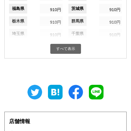
福島県
茨城県
910円
910円
栃木県
群馬県
910円
910円
埼玉県
千葉県
910円
910円
東京都
神奈川県
910円
910円
すべて表示
新潟県
富山県
910円
910円
石川県
福井県
910円
910円
山梨県
長野県
910円
910円
岐阜県
静岡県
910円
910円
愛知県
三重県
910円
910円
店舗情報
滋賀県
京都府
1,040円
1,040円