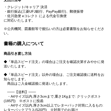
支払方法等
・クレジット/キャリア 決済
・銀行振込(三菱UFJ銀行、PayPay銀行)、郵便振替
・佐川急便 eコレクト による代金引換便
に対応いたします。
※公共機関、図書館等で後払いの方は必要書類をお知らせくださ
い。
書籍の購入について
商品引き渡し方法
◆『単品スピード注文』の場合はご注文を確認次第すみやかに発
送いたします。
◆『単品スピード注文』以外の場合は、ご注文確認後に送料をお
知らせします。
商品はご入金確認後に発送いたします。
───【送料】───
・A4サイズ以内,厚さ3cmまで,重さ1Kgまで: クリックポスト
(185円) ※ポストに投函
・A4サイズ以内,厚さ3cm以上でレターパック封筒に入るもの:
レターパックプラス(520円) ※対面でのお届け