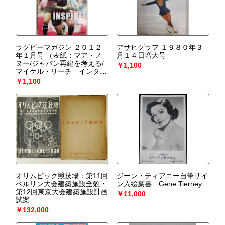
ラグビーマガジン ２０１２
アサヒグラフ １９８０年３
年１月号
（表紙：マア・ノ
月１４日増大号
ヌー/ジャパン再建を考える/
￥1,100
マイケル・リーチ インタビ
ュー）
￥1,100
オリムピック競技場：第11回
ジーン・ティアニー自筆サイ
ベルリン大会建築施設全貌・
ン入絵葉書 Gene Tierney
第12回東京大会建築施設計画
￥11,000
試案
￥132,000