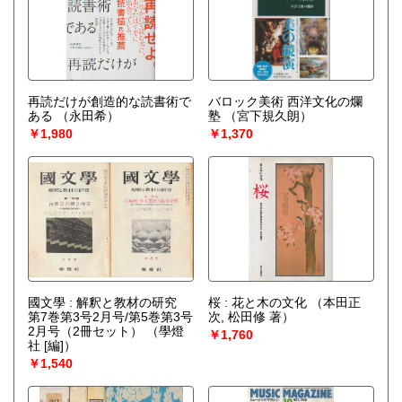
再読だけが創造的な読書術で
バロック美術 西洋文化の爛
ある
（永田希）
塾
（宮下規久朗）
￥1,980
￥1,370
國文學 : 解釈と教材の研究
桜 : 花と木の文化
（本田正
第7巻第3号2月号/第5巻第3号
次, 松田修 著）
2月号（2冊セット）
（學燈
￥1,760
社 [編]）
￥1,540