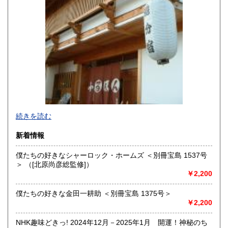
沖縄県
600円
続きを読む
新着情報
僕たちの好きなシャーロック・ホームズ ＜別冊宝島 1537号
＞ （[北原尚彦総監修]）
追分コロニーは「豊かな暮らし」をテーマにした「村の古本
￥2,200
屋」です。人が精神的に豊かな生活を送るための 様々な遊び
的「衣・食・住、アート、音楽、旅、 趣味、健康、文芸、経
僕たちの好きな金田一耕助 ＜別冊宝島 1375号＞
済、社会、哲学、政治」 等の幅広いテーマを扱います。
￥2,200
「日本の古本屋」で販売している古本は、隣りの「文化磁場
油や」で一部展示販売も春～秋にしています、堀辰雄、立原
NHK趣味どきっ! 2024年12月－2025年1月 開運！神秘のち