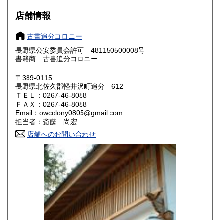
大阪府
兵庫県
600円
600円
店舗情報
奈良県
和歌山県
600円
600円
古書追分コロニー
長野県公安委員会許可 481150500008号
鳥取県
島根県
600円
600円
書籍商 古書追分コロニー
岡山県
広島県
600円
600円
〒389-0115
長野県北佐久郡軽井沢町追分 612
ＴＥＬ：0267-46-8088
山口県
徳島県
600円
600円
ＦＡＸ：0267-46-8088
Email：owcolony0805@gmail.com
香川県
愛媛県
600円
600円
担当者：斎藤 尚宏
店舗へのお問い合わせ
高知県
福岡県
600円
600円
佐賀県
長崎県
600円
600円
熊本県
大分県
600円
600円
宮崎県
鹿児島県
600円
600円