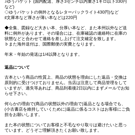
♪ゆうパケット (国内配送、厚さ3センチ以内重さ1キロ以下330円
など)
◇ゆうパケットの例外となるレターパックライト430円)など
♯文庫本など厚さが薄い本などは220円
◆全集、図録など大きい本、分厚い本など、また本州以外など送
料に例外があります。その場合には、在庫確認の連絡時に在庫の
状態などと合わせて連絡を差し上げて注文確定を致します。
♭また海外送付は、国際郵便の実費となります。
年末・年始の発送は1/4以降となります。
返品について
古本という商品の性質上、商品の状態を理由にした返品・交換は
原則的に受けつけておりません。当店は注意して商品管理をして
いますが、過失等あれば、商品到着後2日以内にまずメールでお知
らせ下さい。
何らかの理由で(商品の状態以外の理由で)返品となる場合でも、
(小古書店を維持していくために)返品に係るコストはお客様にご負
担をお願いします。
また本の状態についてお客様と不毛なやり取りは避けたいと思っ
ています。どうぞご理解頂きたくお願い致します。