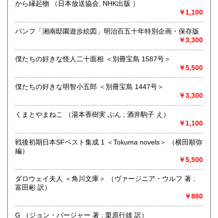
道造、加藤周一などのゆかりの土地柄です。信州にお越しの
から縁起物 （日本放送協会, NHK出版 ）
場合はどうぞお立ち寄り下さい。
￥1,100
沿線名：しなの鉄道
パンフ「湘南邸園遊歩絵図」明治百五十年特別企画・保存版
最寄駅：信濃追分駅
￥3,300
営業時間：12:00〜17:00
定休日：火・水曜日(夏季:毎日営業、冬季:天気次第)
僕たちの好きな怪人二十面相 ＜別冊宝島 1587号＞
￥5,500
書籍の買取について
僕たちの好きな明智小五郎 ＜別冊宝島 1447号＞
◇近隣であれば書籍の買取をしています。少数であれば店へ
￥3,300
の持ち込み、あるいは量が多い場合はまずは電話などで相談
をさせていただくこともあります。
くまとやまねこ （湯本香樹実 ぶん ; 酒井駒子 え）
￥1,100
買取が出来る本とそうでない本があります、メール・電話等
で連絡頂ければと思います。
戦後初期日本SFベスト集成 1 ＜Tokuma novels＞ （横田順弥
編）
取り扱い分野
￥5,500
哲学宗教、歴史、社会科学、美術工芸、外国文学、趣味、サ
ブカルチャー、古書一般（その他）
ダロウェイ夫人 ＜角川文庫＞ （ヴァージニア・ウルフ 著 ;
富田彬 訳）
￥880
G （ジョン・バージャー 著 ; 栗原行雄 訳）