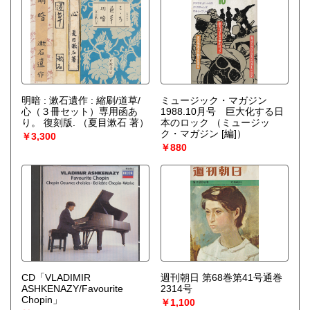
明暗 : 漱石遺作 : 縮刷/道草/
ミュージック・マガジン
心（３冊セット）専用函あ
1988.10月号 巨大化する日
り。 復刻版.
（夏目漱石 著）
本のロック
（ミュージッ
ク・マガジン [編]）
￥3,300
￥880
CD「VLADIMIR
週刊朝日 第68巻第41号通巻
ASHKENAZY/Favourite
2314号
Chopin」
￥1,100